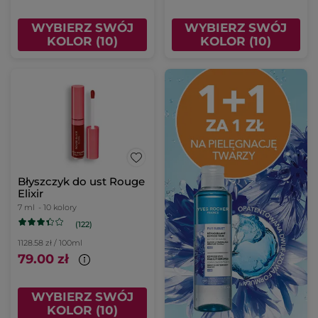
WYBIERZ SWÓJ
WYBIERZ SWÓJ
KOLOR (10)
KOLOR (10)
Błyszczyk do ust Rouge
Elixir
7 ml
- 10 kolory
(122)
1128.58 zł / 100ml
79.00 zł
WYBIERZ SWÓJ
KOLOR (10)