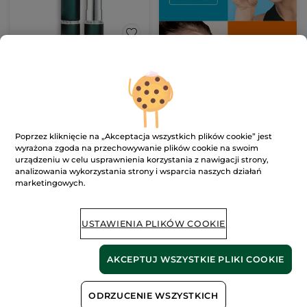
Pomadka do ust
matowa Rouge
Botanique 3,5 g
Sztyft
3.5 g
- 8 kolory
(7)
1711.43 zł / 100g
59.90 zł
89.00 zł
Poprzez kliknięcie na „Akceptacja wszystkich plików cookie” jest
wyrażona zgoda na przechowywanie plików cookie na swoim
urządzeniu w celu usprawnienia korzystania z nawigacji strony,
WYBIERZ SWÓJ
analizowania wykorzystania strony i wsparcia naszych działań
KOLOR (8)
marketingowych.
NOWOŚĆ
-28%
USTAWIENIA PLIKÓW COOKIE
AKCEPTUJ WSZYSTKIE PLIKI COOKIE
ODRZUCENIE WSZYSTKICH