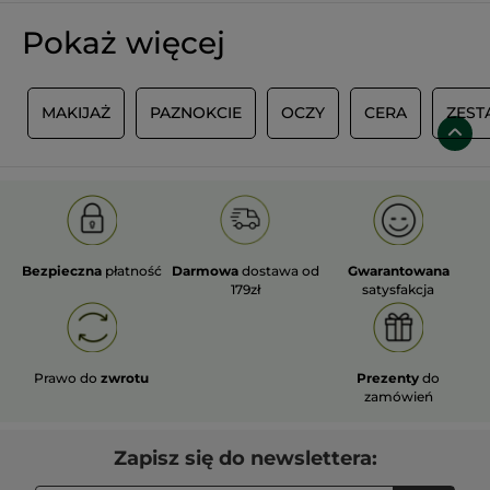
Pokaż więcej
U
MAKIJAŻ
PAZNOKCIE
OCZY
CERA
ZEST
Bezpieczna
płatność
Darmowa
dostawa od
Gwarantowana
179zł
satysfakcja
Prawo do
zwrotu
Prezenty
do
zamówień
Zapisz się do newslettera: