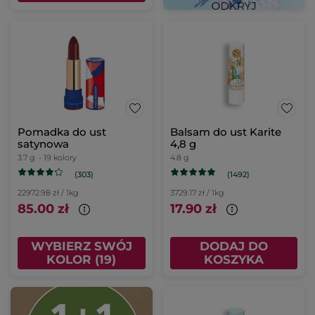
Pomadka do ust
Balsam do ust Karite
satynowa
4,8 g
3.7 g
- 19 kolory
4.8 g
(303)
(1492)
22972.98 zł / 1kg
3729.17 zł / 1kg
85.00 zł
17.90 zł
WYBIERZ SWÓJ
DODAJ DO
KOLOR (19)
KOSZYKA