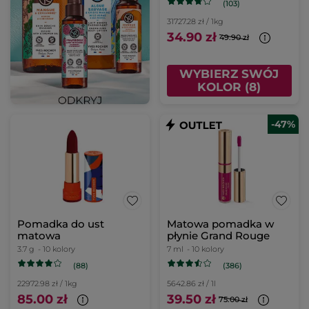
(103)
31727.28 zł / 1kg
34.90 zł
49.90 zł
WYBIERZ SWÓJ
KOLOR (8)
-47%
Pomadka do ust
Matowa pomadka w
matowa
płynie Grand Rouge
3.7 g
- 10 kolory
7 ml
- 10 kolory
(88)
(386)
22972.98 zł / 1kg
5642.86 zł / 1l
85.00 zł
39.50 zł
75.00 zł