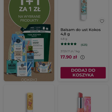
Balsam do ust Kokos
4,8 g
4.8 g
(625)
3729.17 zł / 1kg
17.90 zł
DODAJ DO
KOSZYKA