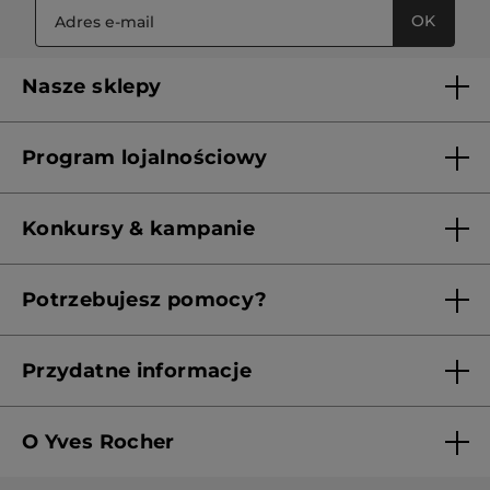
OK
Nasze sklepy
Lista sklepów Yves Rocher
Program lojalnościowy
Franczyza
Regulamin programu lojalnościowego
Konkursy & kampanie
Aktualne Warunki Promocji
Potrzebujesz pomocy?
Skontaktuj się z nami
Przydatne informacje
Regulamin sklepu
O Yves Rocher
Polityka prywatności
Kim jesteśmy?
RODO