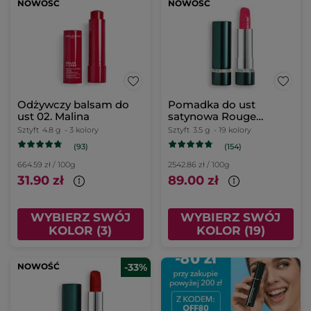
NOWOŚĆ
NOWOŚĆ
Odżywczy balsam do
Pomadka do ust
ust 02. Malina
satynowa Rouge
Botanique 210. Rose
Sztyft
4.8 g
- 3 kolory
Sztyft
3.5 g
- 19 kolory
Tulipe 3,5 g
(93)
(154)
664.59 zł / 100g
2542.86 zł / 100g
31.90 zł
89.00 zł
WYBIERZ SWÓJ
WYBIERZ SWÓJ
KOLOR (3)
KOLOR (19)
NOWOŚĆ
-33%