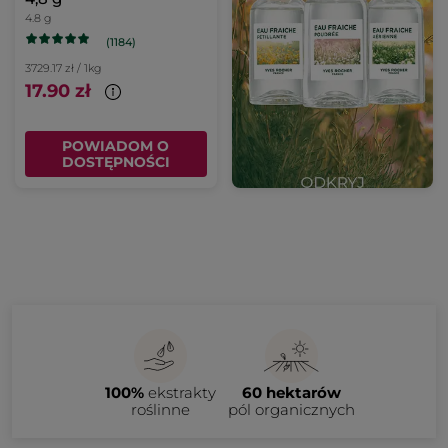
4.8 g
(1184)
3729.17 zł / 1kg
17.90 zł
POWIADOM O
DOSTĘPNOŚCI
100%
ekstrakty
60 hektarów
roślinne
pól organicznych