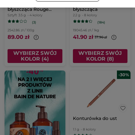
Pomadka do ust
Pomadka do ust
błyszcząca Rouge
błyszcząca
Botanique 20. Rose
Sztyft
3.5 g
- 4 kolory
2.2 g
- 8 kolory
Sakura 3,5 g
(3)
(184)
2542.86 zł / 100g
19045.46 zł / 1kg
89.00 zł
41.90 zł
57.90 zł
WYBIERZ SWÓJ
WYBIERZ SWÓJ
KOLOR (4)
KOLOR (8)
-30%
Konturówka do ust
1.1 g
- 8 kolory