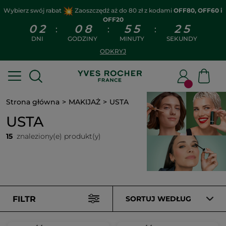
Wybierz swój rabat
Zaoszczędź aż do 80 zł z kodami
OFF80, OFF60 i
OFF20
0
2
0
8
5
5
2
4
:
:
:
DNI
GODZINY
MINUTY
SEKUNDY
ODKRYJ
Strona główna
MAKIJAŻ
USTA
USTA
15
znaleziony(e) produkt(y)
FILTR
SORTUJ WEDŁUG