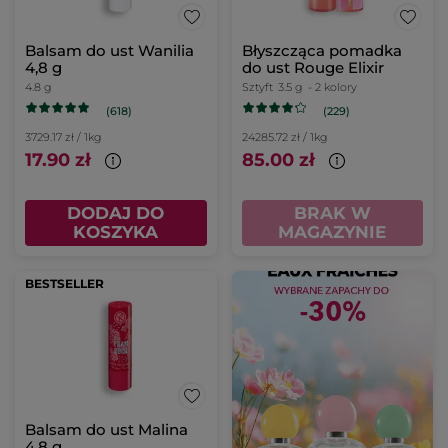
Balsam do ust Wanilia
Błyszcząca pomadka
4,8 g
do ust Rouge Elixir
4.8 g
Sztyft
3.5 g
- 2 kolory
(618)
(229)
3729.17 zł / 1kg
24285.72 zł / 1kg
17.90 zł
85.00 zł
DODAJ DO
BRAK W
KOSZYKA
MAGAZYNIE
BESTSELLER
Balsam do ust Malina
4,8 g