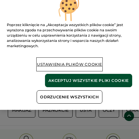
Poprzez kliknięcie na „Akceptacja wszystkich plików cookie” jest
wyrażona zgoda na przechowywanie plików cookie na swoim
urządzeniu w celu usprawnienia korzystania z nawigacji strony,
analizowania wykorzystania strony i wsparcia naszych działań
marketingowych.
100%
ekstrakty
60 hektarów
USTAWIENIA PLIKÓW COOKIE
roślinne
pól organicznych
AKCEPTUJ WSZYSTKIE PLIKI COOKIE
Pokaż więcej
ODRZUCENIE WSZYSTKICH
A
MAKIJAŻ
PAZNOKCIE
USTA
OCZY
CERA