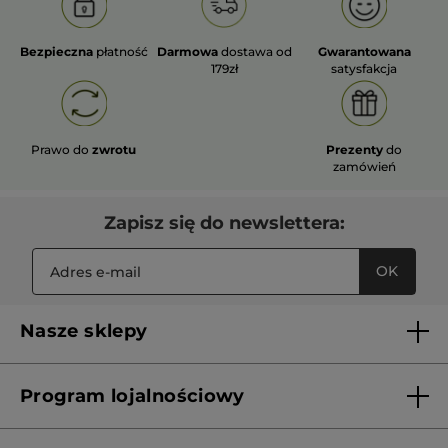
Bezpieczna
płatność
Darmowa
dostawa od
Gwarantowana
179zł
satysfakcja
Prawo do
zwrotu
Prezenty
do
zamówień
Zapisz się do newslettera:
OK
Nasze sklepy
Lista sklepów Yves Rocher
Program lojalnościowy
Franczyza
Regulamin programu lojalnościowego