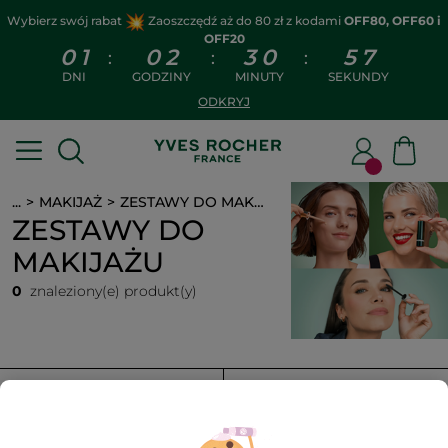
Wybierz swój rabat
Zaoszczędź aż do 80 zł z kodami
OFF80, OFF60 i
OFF20
0
1
0
2
3
0
5
7
:
:
:
DNI
GODZINY
MINUTY
SEKUNDY
ODKRYJ
...
MAKIJAŻ
ZESTAWY DO MAKIJAŻU
ZESTAWY DO
MAKIJAŻU
0
znaleziony(e) produkt(y)
FILTR
SORTUJ WEDŁUG