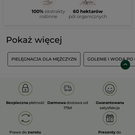
100%
ekstrakty
60 hektarów
roślinne
pól organicznych
Pokaż więcej
PIELĘGNACJA DLA MĘŻCZYZN
GOLENIE I WODA PO
Bezpieczna
płatność
Darmowa
dostawa od
Gwarantowana
179zł
satysfakcja
Prawo do
zwrotu
Prezenty
do