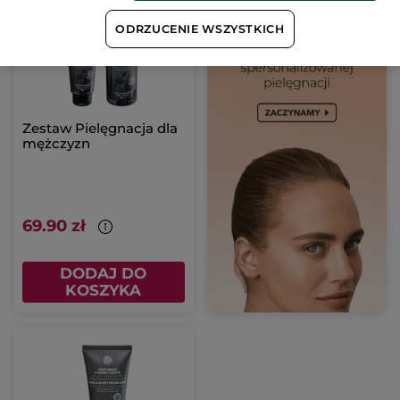
ODRZUCENIE WSZYSTKICH
Zestaw Pielęgnacja dla
mężczyzn
69.90 zł
DODAJ DO
KOSZYKA