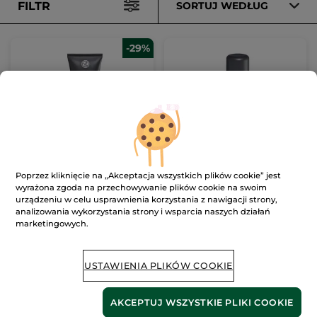
FILTR
SORTUJ WEDŁUG
-29%
Balsam po goleniu
Pianka do golenia
Poprzez kliknięcie na „Akceptacja wszystkich plików cookie” jest
100 ml
200 ml
wyrażona zgoda na przechowywanie plików cookie na swoim
(638)
(588)
urządzeniu w celu usprawnienia korzystania z nawigacji strony,
analizowania wykorzystania strony i wsparcia naszych działań
389.00 zł / 1l
249.50 zł / 1l
marketingowych.
38.90 zł
49.90 zł
54.90 zł
DODAJ DO
DODAJ DO
USTAWIENIA PLIKÓW COOKIE
KOSZYKA
KOSZYKA
AKCEPTUJ WSZYSTKIE PLIKI COOKIE