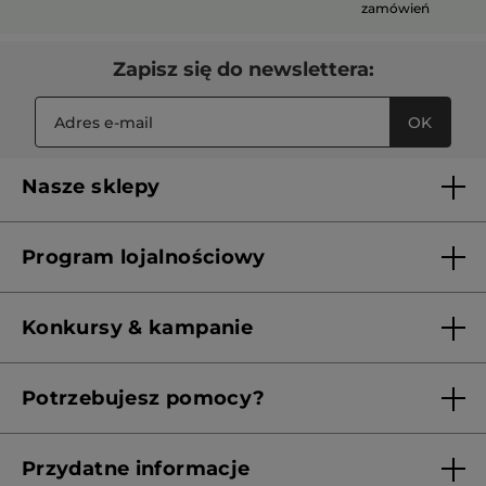
zamówień
Zapisz się do newslettera:
OK
Nasze sklepy
Lista sklepów Yves Rocher
Program lojalnościowy
Franczyza
Regulamin programu lojalnościowego
Konkursy & kampanie
Aktualne Warunki Promocji
Potrzebujesz pomocy?
Skontaktuj się z nami
Przydatne informacje