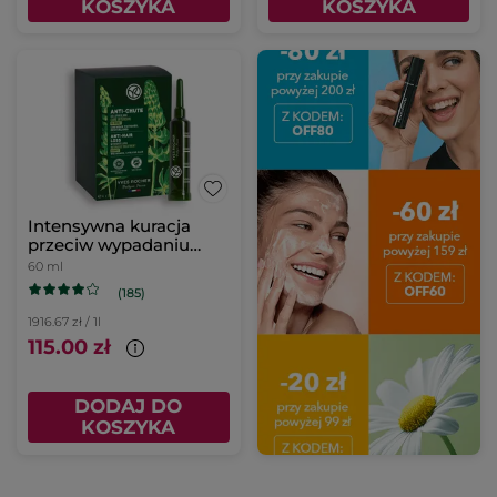
KOSZYKA
KOSZYKA
Intensywna kuracja
przeciw wypadaniu
włosów
60 ml
(185)
1916.67 zł / 1l
115.00 zł
DODAJ DO
KOSZYKA