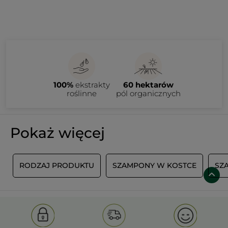
100%
ekstrakty
60 hektarów
roślinne
pól organicznych
Pokaż więcej
I
RODZAJ PRODUKTU
SZAMPONY W KOSTCE
SZ