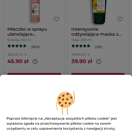
Mleczko w sprayu
Intensywnie
ułatwiające
odżywiająca maska z
rozczesywanie z
olejem z lnianki siewnej
Butelka
150 ml
Tuba
200 ml
mlekiem kasztanowym
(876)
(221)
bio 150 ml
306.00 zł / 1l
199.50 zł / 1l
45.90 zł
39.90 zł
DODAJ DO
DODAJ DO
KOSZYKA
KOSZYKA
Poprzez kliknięcie na „Akceptacja wszystkich plików cookie” jest
wyrażona zgoda na przechowywanie plików cookie na swoim
urządzeniu w celu usprawnienia korzystania z nawigacji strony,