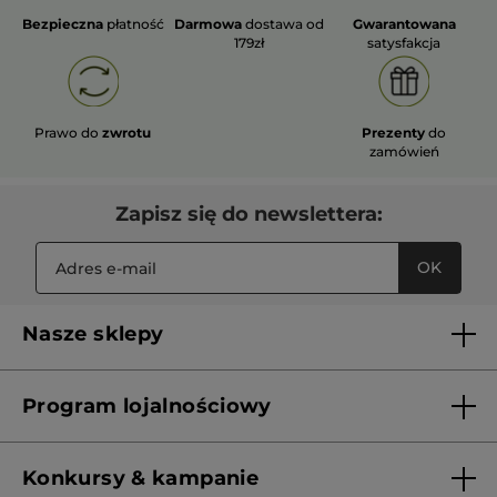
Bezpieczna
płatność
Darmowa
dostawa od
Gwarantowana
179zł
satysfakcja
Prawo do
zwrotu
Prezenty
do
zamówień
Zapisz się do newslettera:
OK
Nasze sklepy
Lista sklepów Yves Rocher
Program lojalnościowy
Franczyza
Regulamin programu lojalnościowego
Konkursy & kampanie