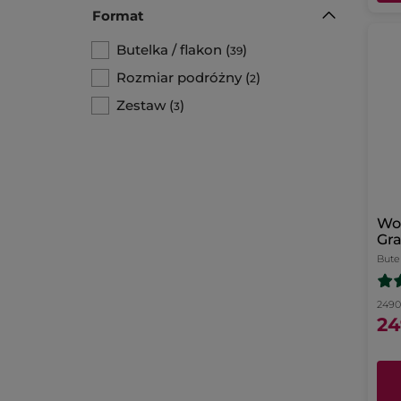
Format
Butelka / flakon
(
)
39
Rozmiar podróżny
(
)
2
Zestaw
(
)
3
Wo
Gra
Bute
2490.
24