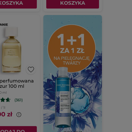
KOSZYKA
KOSZYKA
perfumowana
Azur 100 ml
0 ml
(361)
/ 1l
0 zł
ODAJ DO