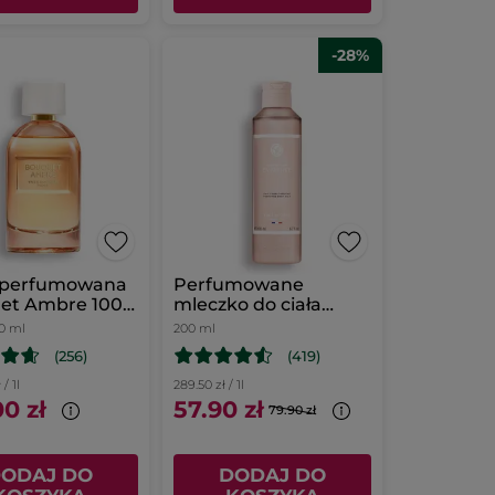
-28%
perfumowana
Perfumowane
et Ambre 100
mleczko do ciała
Comme une
0 ml
200 ml
Evidence 200 ml
(256)
(419)
/ 1l
289.50 zł / 1l
0 zł
57.90 zł
79.90 zł
ODAJ DO
DODAJ DO