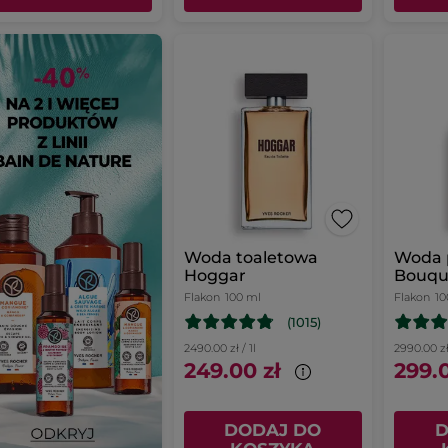
Woda toaletowa
Woda 
Hoggar
Bouqu
ml
Flakon
100 ml
Flakon
10
(1015)
2490.00 zł / 1l
2990.00 zł 
249.00 zł
299.0
DODAJ DO
D