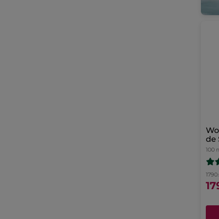
Wod
de
100 
1790.
17