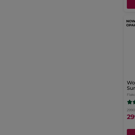
Wo
Sur
Flak
2990.
29