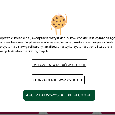
-30%
-30%
STSELLER
BESTSELLER
NOW
oprzez kliknięcie na „Akceptacja wszystkich plików cookie” jest wyrażona zg
a przechowywanie plików cookie na swoim urządzeniu w celu usprawnienia
orzystania z nawigacji strony, analizowania wykorzystania strony i wsparcia
aszych działań marketingowych.
da perfumowana
Woda toaletowa
Woda 
mme une
Naturelle
Momen
USTAWIENIA PLIKÓW COOKIE
dence 100 ml
on
100 ml
Flakon
75 ml
Butelka 
(3365)
(1020)
ODRZUCENIE WSZYSTKICH
00 zł / 1l
1853.34 zł / 1l
3580.00 zł 
9.00 zł
139.00 zł
179.0
299.00 zł
199.00 zł
AKCEPTUJ WSZYSTKIE PLIKI COOKIE
DODAJ DO
DODAJ DO
D
KOSZYKA
KOSZYKA