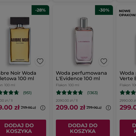
-28%
-30%
bre Noir Woda
Woda perfumowana
Woda 
letowa 100 ml
L'Evidence 100 ml
Verte 
on
100 ml
Flakon
100 ml
Flakon
10
(951)
(1363)
00 zł / 1l
2090.00 zł / 1l
2990.00 zł 
9.00 zł
209.00 zł
299.0
249.00 zł
299.00 zł
DODAJ DO
DODAJ DO
D
KOSZYKA
KOSZYKA