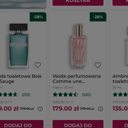
KOSZYKA
-28%
-28%
a toaletowa Bois
Woda perfumowana
Ambre
 Sauge
Comme une
toalet
Evidence Intense 50
ml
Flakon
50 ml
50 ml
ml
(233)
(520)
00 zł / 1l
3580.00 zł / 1l
2700.00 zł 
9.00 zł
179.00 zł
135.0
249.00 zł
249.00 zł
DODAJ DO
DODAJ DO
D