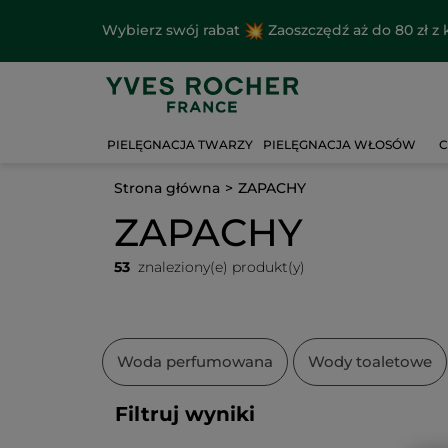
Wybierz swój rabat
Zaoszczędź aż do 80 zł 
PIELĘGNACJA TWARZY
PIELĘGNACJA WŁOSÓW
C
Strona główna
ZAPACHY
ZAPACHY
53
znaleziony(e) produkt(y)
Woda perfumowana
Wody toaletowe
Filtruj wyniki