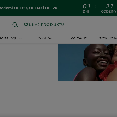
0
1
2
1
:
z kodami
OFF80, OFF60 i OFF20
DNI
GODZINY
IAŁO I KĄPIEL
MAKIJAŻ
ZAPACHY
POMYSŁY N