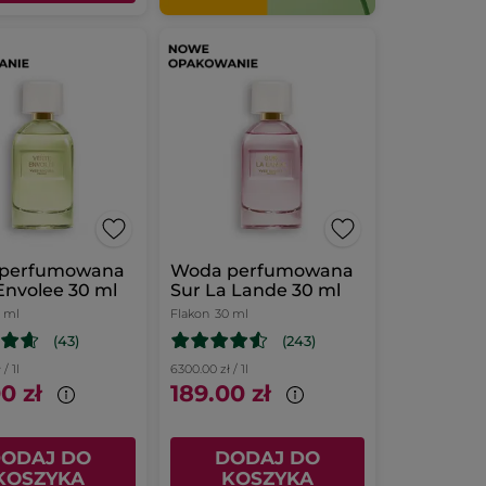
perfumowana
Woda perfumowana
Envolee 30 ml
Sur La Lande 30 ml
 ml
Flakon
30 ml
(43)
(243)
/ 1l
6300.00 zł / 1l
0 zł
189.00 zł
ODAJ DO
DODAJ DO
KOSZYKA
KOSZYKA