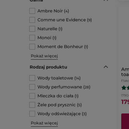
Ambre Noir
(
)
4
Comme une Evidence
(
)
9
Naturelle
(
)
1
Monoï
(
)
1
Moment de Bonheur
(
)
1
Pokaż więcej
Rodzaj produktu
Am
toa
Wody toaletowe
(
)
14
Flak
Wody perfumowane
(
)
28
Mleczka do ciała
(
)
1790.
1
17
Żele pod prysznic
(
)
5
Wody odświeżające
(
)
3
Pokaż więcej