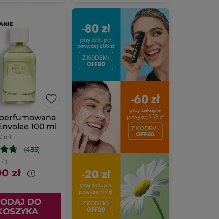
perfumowana
Envolee 100 ml
0 ml
(485)
/ 1l
0 zł
ODAJ DO
KOSZYKA