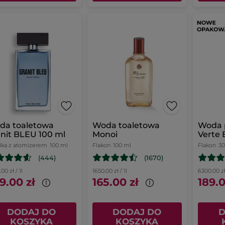
da toaletowa
Woda toaletowa
Woda 
nit BLEU 100 ml
Monoi
Verte 
lka z atomizerem
100 ml
Flakon
100 ml
Flakon
30
(444)
(1670)
00 zł / 1l
1650.00 zł / 1l
6300.00 zł 
9.00 zł
165.00 zł
189.0
DODAJ DO
DODAJ DO
D
KOSZYKA
KOSZYKA