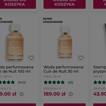
KOSZYKA
KOSZYKA
da perfumowana
Woda perfumowana
Szamp
r de Nuit 100 ml
Cuir de Nuit 30 ml
pryszn
on
100 ml
Flakon
30 ml
200 ml
(945)
(53)
00 zł / 1l
6300.00 zł / 1l
219.50 zł / 
9.00 zł
189.00 zł
43.90