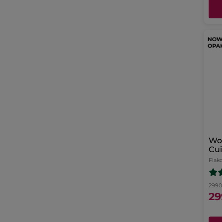
Wo
Cui
Flak
2990.
29