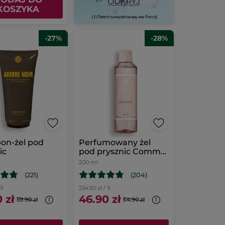
KOSZYKA
-27%
-28%
on-żel pod
Perfumowany żel
ic
pod prysznic Comme
une Evidence 200 ml
200 ml
(221)
(204)
1l
234.50 zł / 1l
 zł
46.90 zł
59.90 zł
64.90 zł