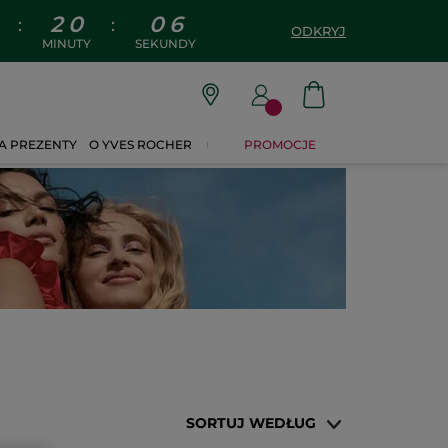
2
0
0
5
:
:
ODKRYJ
MINUTY
SEKUNDY
A PREZENTY
O YVES ROCHER
PROMOCJE
SORTUJ WEDŁUG