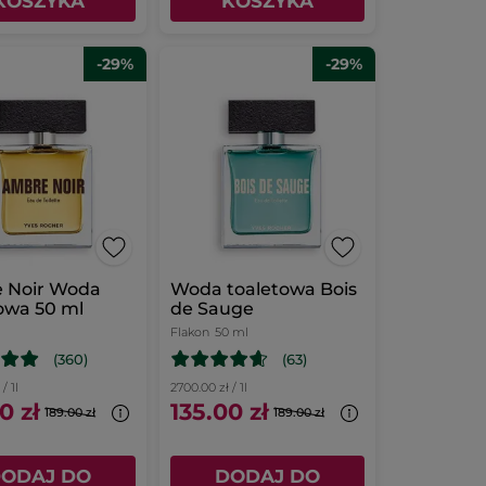
KOSZYKA
KOSZYKA
-29%
-29%
 Noir Woda
Woda toaletowa Bois
owa 50 ml
de Sauge
Flakon
50 ml
(360)
(63)
/ 1l
2700.00 zł / 1l
0 zł
135.00 zł
189.00 zł
189.00 zł
ODAJ DO
DODAJ DO