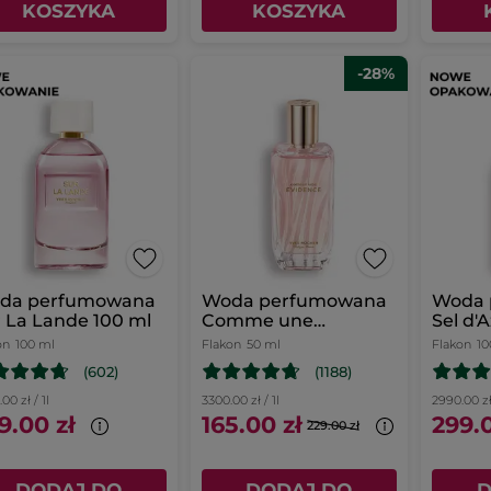
KOSZYKA
KOSZYKA
-28%
da perfumowana
Woda perfumowana
Woda 
 La Lande 100 ml
Comme une
Sel d'
Evidence 50 ml
on
100 ml
Flakon
50 ml
Flakon
10
(602)
(1188)
00 zł / 1l
3300.00 zł / 1l
2990.00 zł 
9.00 zł
165.00 zł
299.0
229.00 zł
DODAJ DO
DODAJ DO
D