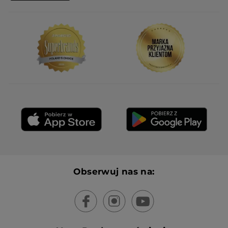
de l'huile de massage, même le nez
sur le flacon ! L'huile pénètre bien, en
revanche. Quant à l'eau de parfum,
l'odeur est agréable mais plus que
discrète, j'ai l'impression de n'avoir
rien mis.
PRZETŁUMACZ ZA POMOCĄ GOOGLE
Polecam ten produkt
Nie
Wiadomość opublikowana przez yves-rocher.fr
F
·
11 miesięcy temu
Odpowiedź od yves-rocher.fr:
Bonjour, Nous regrettons que notre
Eau de Parfum Calme Absolu ne
réponde pas à vos attentes. Nous
Obserwuj nas na:
prenons note de votre remarque
quant à sa senteur et la faisons suivre
au service concerné. A bientôt !