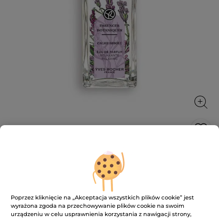
Woda perfumowana Calme Absolu 50
ml
Ciepły akord cedru i drzewa sandałowego amyris,
złagodzony kwiatowymi i świeżymi nutami olejku
Poprzez kliknięcie na „Akceptacja wszystkich plików cookie” jest
eterycznego z lawendy, znanego ze swoich
wyrażona zgoda na przechowywanie plików cookie na swoim
relaksujących właściwości
urządzeniu w celu usprawnienia korzystania z nawigacji strony,