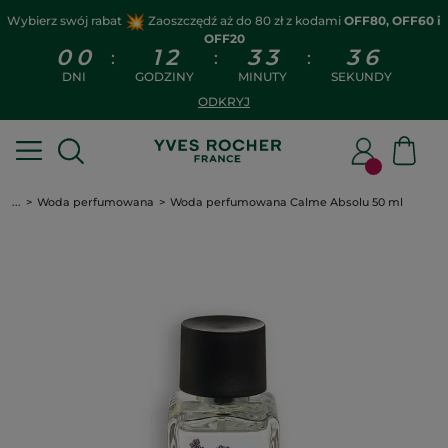
Wybierz swój rabat
Zaoszczędź aż do 80 zł z kodami
OFF80, OFF60 i
OFF20
0
0
1
2
3
3
3
6
:
:
:
DNI
GODZINY
MINUTY
SEKUNDY
ODKRYJ
...
Woda perfumowana
Woda perfumowana Calme Absolu 50 ml