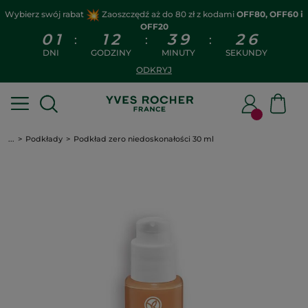
Wybierz swój rabat
Zaoszczędź aż do 80 zł z kodami
OFF80, OFF60 i
OFF20
0
1
1
2
3
9
2
6
:
:
:
DNI
GODZINY
MINUTY
SEKUNDY
ODKRYJ
...
Podkłady
Podkład zero niedoskonałości 30 ml