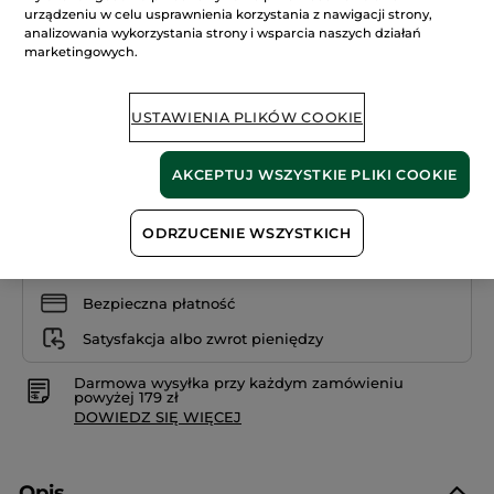
109.00 zł
5
urządzeniu w celu usprawnienia korzystania z nawigacji strony,
gwiazdek.
3633.34 zł / 1l
analizowania wykorzystania strony i wsparcia naszych działań
Przeczytaj
recenzje.
marketingowych.
PODKŁAD
+14
ZERO
NIEDOSKONAŁOŚCI
Doré 275
USTAWIENIA PLIKÓW COOKIE
AKCEPTUJ WSZYSTKIE PLIKI COOKIE
DODAJ DO KOSZYKA
ODRZUCENIE WSZYSTKICH
Dostawa między 10/08 a 11/08.
Bezpieczna płatność
Satysfakcja albo zwrot pieniędzy
Darmowa wysyłka przy każdym zamówieniu
powyżej 179 zł
DOWIEDZ SIĘ WIĘCEJ
Opis