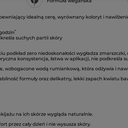
Formuła wegańska
apewniający idealną cerę, wyrównany koloryt i nawilżenie
*
 godzin
dkreśla suchych partii skóry
ciu podkład zero niedoskonałości wygładza zmarszczki,
oryczna konsystencja, łatwa w aplikacji, nie podkreśla s
ne, wzbogacone wodą rumiankową, która odżywia i nawil
abilność formuły oraz delikatny, lekki zapach kwiatu ba
ijażu na ich skórze wygląda naturalnie.
rt przez cały dzień i nie wysusza skóry.