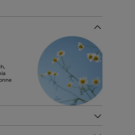
ch,
nia
ronne