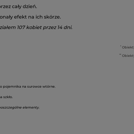
rzez cały dzień.
nały efekt na ich skórze.
iałem 107 kobiet przez 14 dni.
*
Obiekt
**
Obiekt
o pojemnika na surowce wtórne.
a szkło.
poszczególne elementy.