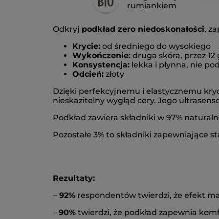
rumiankiem
Odkryj
podkład zero niedoskonałości
, z
Krycie:
od średniego do wysokiego
Wykończenie:
druga skóra, przez 12
Konsystencja:
lekka i płynna, nie po
Odcień:
złoty
Dzięki perfekcyjnemu i elastycznemu kry
nieskazitelny wygląd cery. Jego ultrasens
Podkład zawiera składniki w 97% natural
Pozostałe 3% to składniki zapewniające st
Rezultaty:
–
92%
respondentów twierdzi, że efekt mak
–
90%
twierdzi, że podkład zapewnia komfo