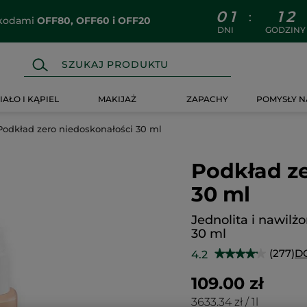
0
1
1
2
:
z kodami
OFF80, OFF60 i OFF20
DNI
GODZINY
IAŁO I KĄPIEL
MAKIJAŻ
ZAPACHY
POMYSŁY N
Podkład zero niedoskonałości 30 ml
Podkład ze
30 ml
Jednolita i nawilżo
30 ml
(277)
D
4.2
★★★★★
★★★★★
4.2
na
109.00 zł
5
gwiazdek.
3633.34 zł / 1l
Przeczytaj