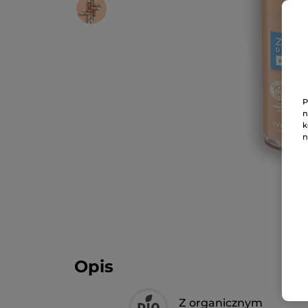
P
n
k
n
Opis
Z organicznym