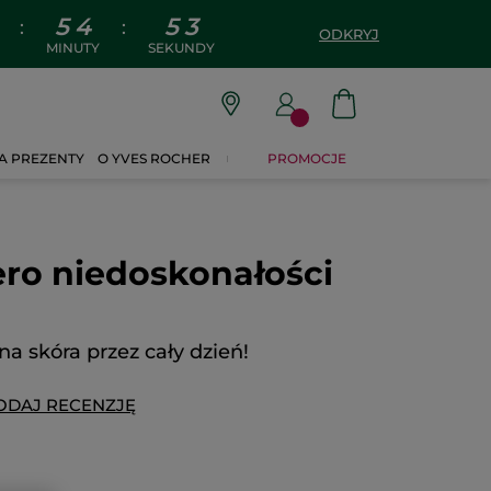
5
4
5
3
:
:
ODKRYJ
MINUTY
SEKUNDY
A PREZENTY
O YVES ROCHER
PROMOCJE
ro niedoskonałości
na skóra przez cały dzień!
ODAJ RECENZJĘ