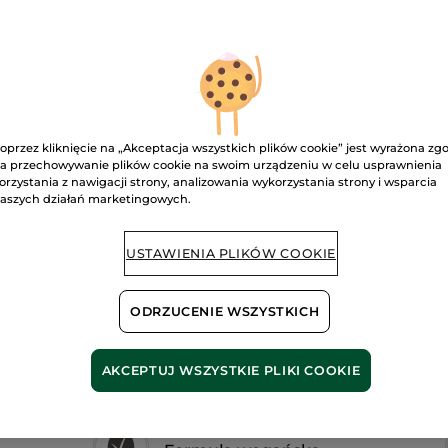
recenzje.
PODKŁAD
ZERO
NIEDOSKONAŁOŚCI
Rosé 200
D
oprzez kliknięcie na „Akceptacja wszystkich plików cookie” jest wyrażona zg
a przechowywanie plików cookie na swoim urządzeniu w celu usprawnienia
orzystania z nawigacji strony, analizowania wykorzystania strony i wsparcia
Dostawa między
aszych działań marketingowych.
Bezpieczna pł
USTAWIENIA PLIKÓW COOKIE
Satysfakcja al
Darmowa wysyłka
ODRZUCENIE WSZYSTKICH
DOWIEDZ SIĘ W
AKCEPTUJ WSZYSTKIE PLIKI COOKIE