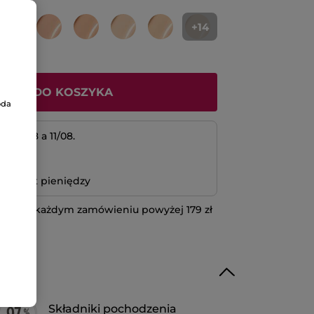
+14
ODAJ DO KOSZYKA
oda
 10/08 a 11/08.
atność
bo zwrot pieniędzy
 przy każdym zamówieniu powyżej 179 zł
IĘCEJ
Składniki pochodzenia