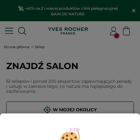
-40% na 2 i więcej produktów z linii pielęgnacyjnej
BAIN DE NATURE
Strona główna
Sklep
ZNAJDŹ SALON
61 sklepów i ponad 200 ekspertów zapewniających porady
i usługi w zakresie tego, co natura ma najlepszego do
zaoferowania.
W MOJEJ OKOLICY
OK