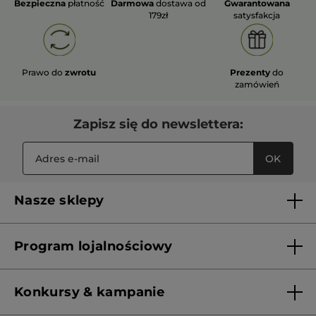
Bezpieczna
płatność
Darmowa
dostawa od
Gwarantowana
179zł
satysfakcja
Prawo do
zwrotu
Prezenty
do
zamówień
Zapisz się do newslettera:
OK
Nasze sklepy
Lista sklepów Yves Rocher
Program lojalnościowy
Franczyza
Regulamin programu lojalnościowego
Konkursy & kampanie