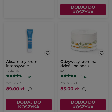
DODAJ DO
KOSZYKA
Aksamitny krem
Odżywczy krem na
intensywnie
dzień i na noc z
nawilżający do skóry
nagietkiem
Tubka
40 ml
50 ml
suchej i wrażliwej 40 ml
(154)
(1133)
2225.00 zł / 1l
1700.00 zł / 1l
89.00 zł
85.00 zł
DODAJ DO
DODAJ DO
KOSZYKA
KOSZYKA