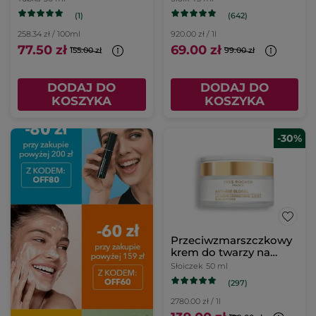
na noc
(1)
(642)
258.34 zł / 100ml
920.00 zł / 1l
77.50 zł
69.00 zł
155.00 zł
99.00 zł
DODAJ DO
DODAJ DO
KOSZYKA
KOSZYKA
-30%
Przeciwzmarszczkowy
krem do twarzy na
dzień 50 ml
Słoiczek
50 ml
(297)
2780.00 zł / 1l