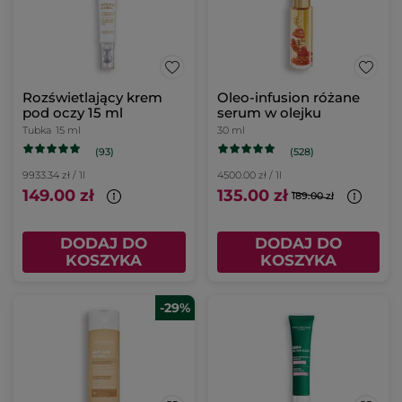
Rozświetlający krem
Oleo-infusion różane
pod oczy 15 ml
serum w olejku
Tubka
15 ml
30 ml
(93)
(528)
9933.34 zł / 1l
4500.00 zł / 1l
149.00 zł
135.00 zł
189.00 zł
DODAJ DO
DODAJ DO
KOSZYKA
KOSZYKA
-29%