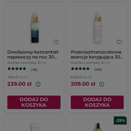
Dwufazowy koncentrat
Przeciwzmarszczkowa
naprawczy na noc 30
esencja korygująca 30
ml
ml
Butelka z pompką
30 ml
Butelka z pompką
30 ml
(48)
(109)
7966.67 zł / 1l
6966.67 zł / 1l
239.00 zł
209.00 zł
DODAJ DO
DODAJ DO
KOSZYKA
KOSZYKA
-29%