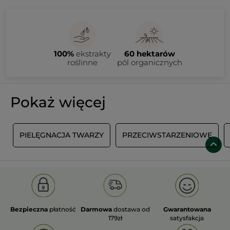
100%
ekstrakty
60 hektarów
roślinne
pól organicznych
Pokaż więcej
I
PIELĘGNACJA TWARZY
PRZECIWSTARZENIOWE
Bezpieczna
płatność
Darmowa
dostawa od
Gwarantowana
179zł
satysfakcja