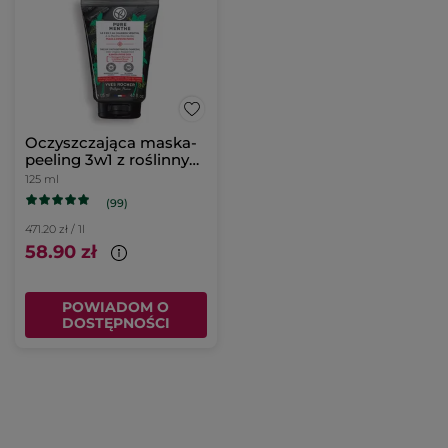
Oczyszczająca maska-
peeling 3w1 z roślinnym
węglem
125 ml
(99)
471.20 zł / 1l
58.90 zł
POWIADOM O
DOSTĘPNOŚCI