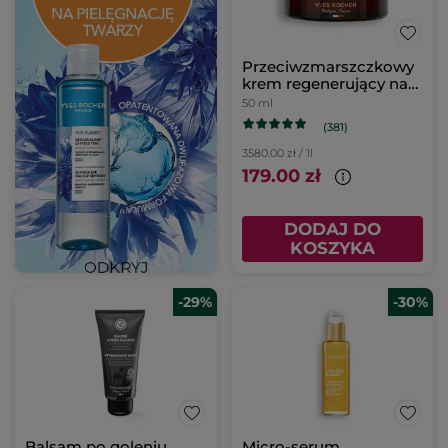
Przeciwzmarszczkowy
krem regenerujący na
noc
50 ml
(381)
3580.00 zł / 1l
179.00 zł
DODAJ DO
KOSZYKA
-29%
-30%
Balsam po goleniu
Micro-serum