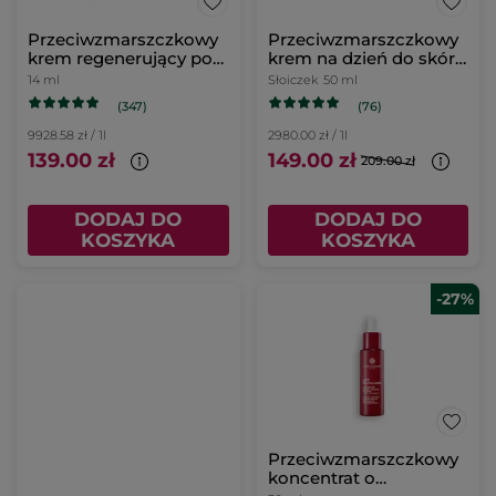
Przeciwzmarszczkowy
Przeciwzmarszczkowy
krem regenerujący pod
krem na dzień do skóry
oczy
suchej 50 ml
14 ml
Słoiczek
50 ml
(347)
(76)
9928.58 zł / 1l
2980.00 zł / 1l
139.00 zł
149.00 zł
209.00 zł
DODAJ DO
DODAJ DO
KOSZYKA
KOSZYKA
-27%
Przeciwzmarszczkowy
koncentrat o