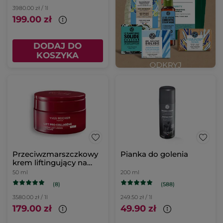
3980.00 zł / 1l
199.00 zł
DODAJ DO
KOSZYKA
Przeciwzmarszczkowy
Pianka do golenia
krem liftingujący na
noc
50 ml
200 ml
(8)
(588)
3580.00 zł / 1l
249.50 zł / 1l
179.00 zł
49.90 zł