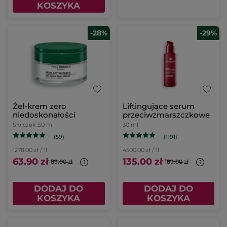
KOSZYKA
-28%
-29%
Żel-krem zero
Liftingujące serum
niedoskonałości
przeciwzmarszczkowe
Słoiczek
50 ml
30 ml
(59)
(1191)
1278.00 zł / 1l
4500.00 zł / 1l
63.90 zł
135.00 zł
89.00 zł
189.00 zł
DODAJ DO
DODAJ DO
KOSZYKA
KOSZYKA