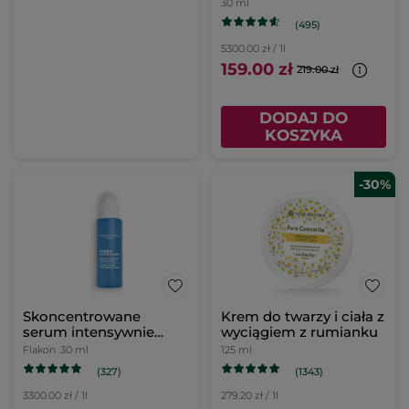
podwójnym działaniu
30 ml
(495)
5300.00 zł / 1l
159.00 zł
219.00 zł
DODAJ DO
KOSZYKA
-30%
Skoncentrowane
Krem do twarzy i ciała z
serum intensywnie
wyciągiem z rumianku
nawilżające 30 ml
Flakon
30 ml
125 ml
(327)
(1343)
3300.00 zł / 1l
279.20 zł / 1l