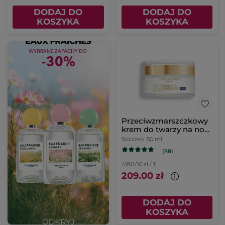
DODAJ DO
DODAJ DO
KOSZYKA
KOSZYKA
Przeciwzmarszczkowy
krem do twarzy na noc
50 ml
Słoiczek
50 ml
(88)
4180.00 zł / 1l
209.00 zł
DODAJ DO
KOSZYKA