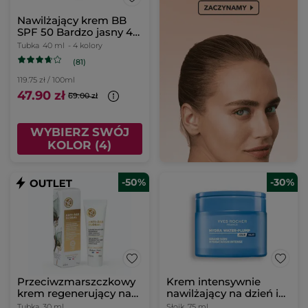
Nawilżający krem BB
SPF 50 Bardzo jasny 40
ml
Tubka
40 ml
- 4 kolory
(81)
119.75 zł / 100ml
47.90 zł
69.00 zł
WYBIERZ SWÓJ
KOLOR (4)
-50%
-30%
Przeciwzmarszczkowy
Krem intensywnie
krem regenerujący na
nawilżający na dzień i
dzień i na noc & maska
na noc 75 ml
Tubka
30 ml
Słoik
75 ml