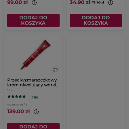
99.00 zł
34.90 zł
49.90 zł
DODAJ DO
DODAJ DO
KOSZYKA
KOSZYKA
Przeciwzmarszczkowy
krem niwelujący worki
pod oczami
14 ml
(719)
9928.58 zł / 1l
139.00 zł
DODAJ DO