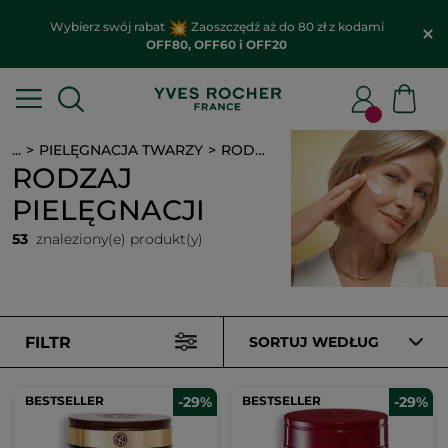
Wybierz swój rabat
Zaoszczędź aż do 80 zł z kodami
OFF80, OFF60 i OFF20
...
PIELĘGNACJA TWARZY
RODZAJ PIELĘGNACJI
RODZAJ
PIELĘGNACJI
53
znaleziony(e) produkt(y)
FILTR
SORTUJ WEDŁUG
BESTSELLER
-29%
BESTSELLER
-29%