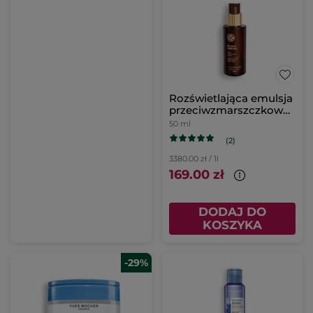
Rozświetlająca emulsja
przeciwzmarszczkowa
na dzień
50 ml
(2)
3380.00 zł / 1l
169.00 zł
DODAJ DO
KOSZYKA
-29%