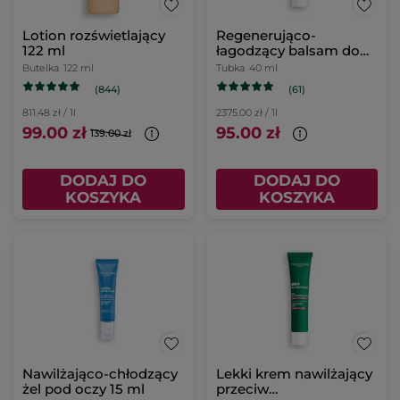
Lotion rozświetlający
Regenerująco-
122 ml
łagodzący balsam do
skóry wrażliwej
Butelka
122 ml
Tubka
40 ml
(844)
(61)
811.48 zł / 1l
2375.00 zł / 1l
99.00 zł
95.00 zł
139.00 zł
DODAJ DO
DODAJ DO
KOSZYKA
KOSZYKA
Nawilżająco-chłodzący
Lekki krem nawilżający
żel pod oczy 15 ml
przeciw