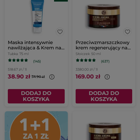
Maska intensywnie
Przeciwzmarszczkowy
nawilżająca & Krem na
krem regenerujący na
noc 75 ml
dzień
Tubka
75 ml
Słoiczek
50 ml
(145)
(637)
518.67 zł / 1l
3380.00 zł / 1l
38.90 zł
169.00 zł
54.90 zł
DODAJ DO
DODAJ DO
KOSZYKA
KOSZYKA