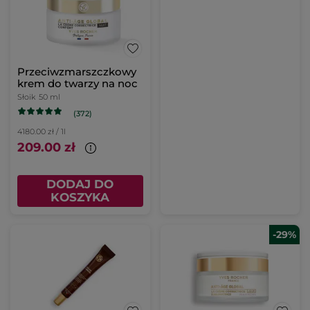
Przeciwzmarszczkowy
krem do twarzy na noc
Słoik
50 ml
(372)
4180.00 zł / 1l
209.00 zł
DODAJ DO
KOSZYKA
-29%