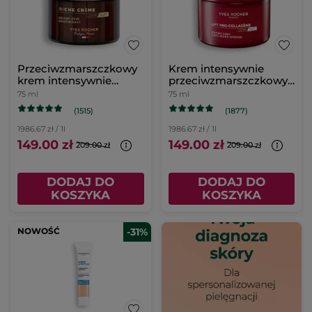
Przeciwzmarszczkowy
Krem intensywnie
krem intensywnie
przeciwzmarszczkowy
regenerujący
75 ml
75 ml
75 ml
(1515)
(1877)
1986.67 zł / 1l
1986.67 zł / 1l
149.00 zł
149.00 zł
209.00 zł
209.00 zł
DODAJ DO
DODAJ DO
KOSZYKA
KOSZYKA
NOWOŚĆ
-31%