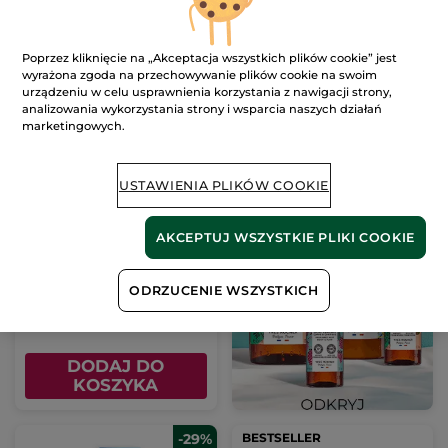
KOSZYKA
KOSZYKA
-28%
Poprzez kliknięcie na „Akceptacja wszystkich plików cookie” jest
wyrażona zgoda na przechowywanie plików cookie na swoim
urządzeniu w celu usprawnienia korzystania z nawigacji strony,
analizowania wykorzystania strony i wsparcia naszych działań
marketingowych.
USTAWIENIA PLIKÓW COOKIE
Przeciwzmarszczkowy
krem regenerujący na
dzień i na noc & maska
AKCEPTUJ WSZYSTKIE PLIKI COOKIE
Słoiczek
75 ml
na noc 75 ml
(903)
2386.67 zł / 1l
ODRZUCENIE WSZYSTKICH
179.00 zł
249.00 zł
DODAJ DO
KOSZYKA
-29%
BESTSELLER