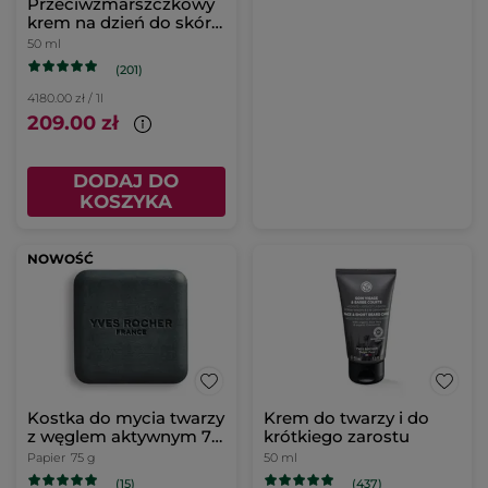
Przeciwzmarszczkowy
krem na dzień do skóry
suchej
50 ml
(201)
4180.00 zł / 1l
209.00 zł
DODAJ DO
KOSZYKA
NOWOŚĆ
Kostka do mycia twarzy
Krem do twarzy i do
z węglem aktywnym 75
krótkiego zarostu
g
Papier
75 g
50 ml
(15)
(437)