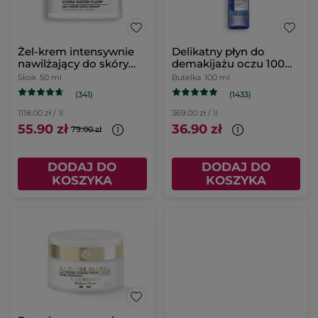
Żel-krem intensywnie
Delikatny płyn do
nawilżający do skóry
demakijażu oczu 100
normalnej i mieszanej
ml
Słoik
50 ml
Butelka
100 ml
50 ml
(341)
(1433)
1118.00 zł / 1l
369.00 zł / 1l
55.90 zł
36.90 zł
79.00 zł
DODAJ DO
DODAJ DO
KOSZYKA
KOSZYKA