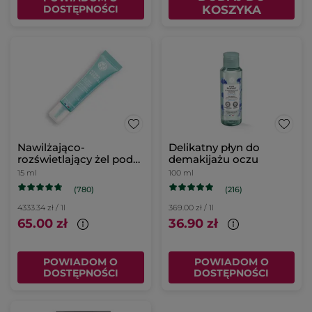
DOSTĘPNOŚCI
KOSZYKA
Nawilżająco-
Delikatny płyn do
rozświetlający żel pod
demakijażu oczu
oczy
15 ml
100 ml
(780)
(216)
4333.34 zł / 1l
369.00 zł / 1l
65.00 zł
36.90 zł
POWIADOM O
POWIADOM O
DOSTĘPNOŚCI
DOSTĘPNOŚCI