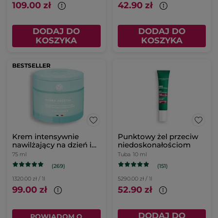
109.00 zł
42.90 zł
DODAJ DO
DODAJ DO
KOSZYKA
KOSZYKA
BESTSELLER
Krem intensywnie
Punktowy żel przeciw
nawilżający na dzień i
niedoskonałościom
na noc & maska 75 ml
75 ml
Tuba
10 ml
(269)
(151)
1320.00 zł / 1l
5290.00 zł / 1l
99.00 zł
52.90 zł
DODAJ DO
POWIADOM O