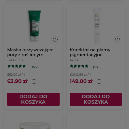
Maska oczyszczająca
Korektor na plamy
pory z roślinnym
pigmentacyjne
węglem 75 ml
Tubka
75 ml
14 ml
(163)
(117)
852.00 zł / 1l
10642.86 zł / 1l
63.90 zł
149.00 zł
DODAJ DO
DODAJ DO
KOSZYKA
KOSZYKA