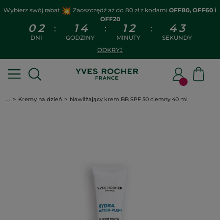
Wybierz swój rabat
Zaoszczędź aż do 80 zł z kodami
OFF80, OFF60 i
OFF20
0
2
1
4
1
2
4
2
:
:
:
DNI
GODZINY
MINUTY
SEKUNDY
ODKRYJ
...
Kremy na dzień
Nawilżający krem BB SPF 50 ciemny 40 ml