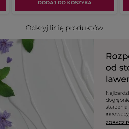
5.
Wiadomość opublikowana przez yves-rocher.fr
DODAJ DO KOSZYKA
1
z
5.
Odkryj linię produktów
Rozpo
od st
lawe
Najbardzi
dogłębnie
starzenia
WCZYTAJ WI
innowacy
ZOBACZ 