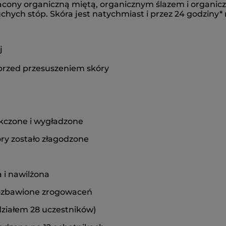
acony organiczną miętą, organicznym ślazem i organic
chych stóp. Skóra jest natychmiast i przez 24 godziny*
j
 przed przesuszeniem skóry
ękczone i wygładzone
óry zostało złagodzone
a i nawilżona
 pozbawione zrogowaceń
działem 28 uczestników)