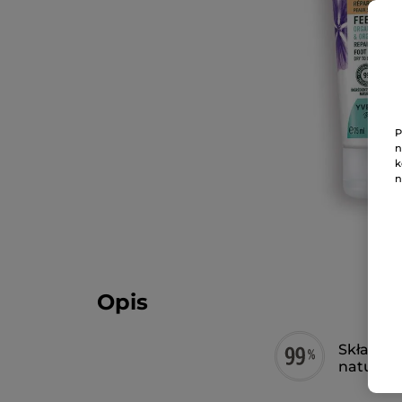
P
n
k
n
Opis
Składnik
natural