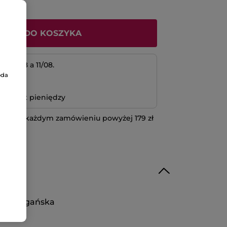
ODAJ DO KOSZYKA
 10/08 a 11/08.
oda
atność
bo zwrot pieniędzy
 przy każdym zamówieniu powyżej 179 zł
IĘCEJ
uła wegańska