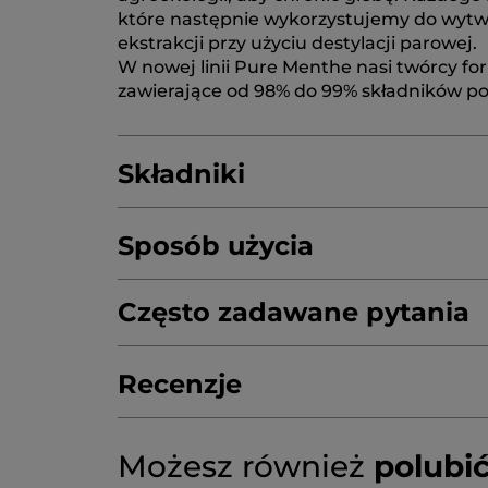
które następnie wykorzystujemy do wytwa
ekstrakcji przy użyciu destylacji parowej.
W nowej linii Pure Menthe nasi twórcy fo
zawierające od 98% do 99% składników p
Składniki
Sposób użycia
AQUA/WATER/EAU
COCO-CAPRYLATE/
TRIBEHENIN
Często zadawane pytania
CAPRYLIC/CAPRIC/SUCCIN
GLYCERYL STEARATE
GLYCERYL STEARA
MENTHA PIPERITA (PEPPERMINT) LEAF
Recenzje
MALVA SYLVESTRIS (MALLOW) FLOWER 
SODIUM GLUCONATE
SORBIC ACID
SO
Możesz również
polubi
4.6/5
1001 RECENZJI
Przekierowanie
★★★★★
★★★★★
do
4.6