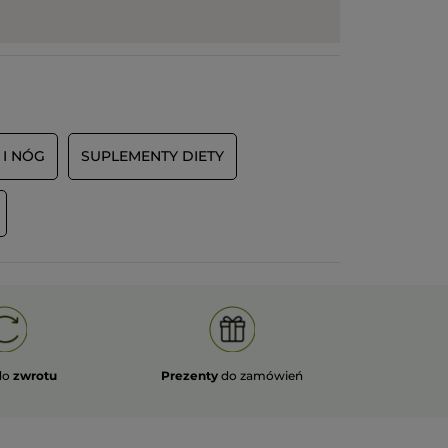
 I NÓG
SUPLEMENTY DIETY
do
zwrotu
Prezenty
do zamówień