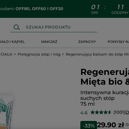
0
1
1
1
:
z kodami
OFF80, OFF60 i OFF20
DNI
GODZINY
IAŁO I KĄPIEL
MAKIJAŻ
ZAPACHY
POMYSŁY N
 CIAŁA
Pielęgnacja stóp i nóg
Regenerujący balsam do stóp Mi
Regeneruj
Mięta bio 
Intensywna kuracja
suchych stóp
75 ml
(1001)
D
4.6
★★★★★
★★★★★
4.6
na
29.90 zł
4
-33%
5
gwiazdek.