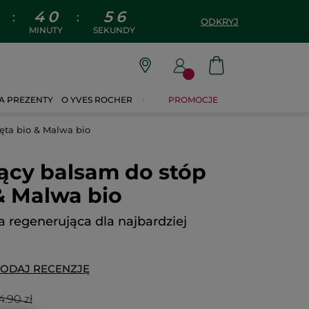
4
0
5
5
:
:
ODKRYJ
MINUTY
SEKUNDY
A PREZENTY
O YVES ROCHER
PROMOCJE
ęta bio & Malwa bio
ący balsam do stóp
& Malwa bio
 regenerująca dla najbardziej
ODAJ RECENZJĘ
4.90 zł