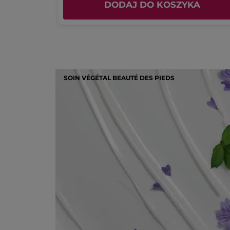
KA
DODAJ DO KOSZYKA
SOIN VÉGÉTAL BEAUTÉ DES PIEDS