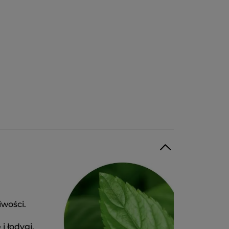
iwości.
i łodygi,