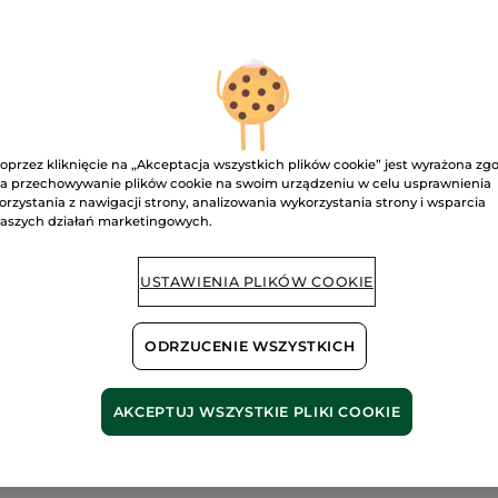
398.67 zł / 1l
Przeczytaj
recenzje.
Regenerujący
balsam
D
do
stóp
Mięta
bio
&
Dostawa między
Malwa
bio
oprzez kliknięcie na „Akceptacja wszystkich plików cookie” jest wyrażona zg
Bezpieczna pł
a przechowywanie plików cookie na swoim urządzeniu w celu usprawnienia
orzystania z nawigacji strony, analizowania wykorzystania strony i wsparcia
Satysfakcja al
aszych działań marketingowych.
Darmowa wysyłka
DOWIEDZ SIĘ W
USTAWIENIA PLIKÓW COOKIE
ODRZUCENIE WSZYSTKICH
AKCEPTUJ WSZYSTKIE PLIKI COOKIE
i pochodzenia
Form
nego