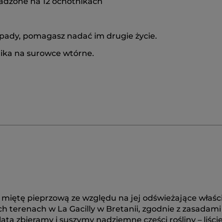
wadzone na 12 ochotnikach
pady, pomagasz nadać im drugie życie.
ika na surowce wtórne.
 miętę pieprzową ze względu na jej odświeżające właśc
h terenach w La Gacilly w Bretanii, zgodnie z zasadami
ata zbieramy i suszymy nadziemne części rośliny – liście 