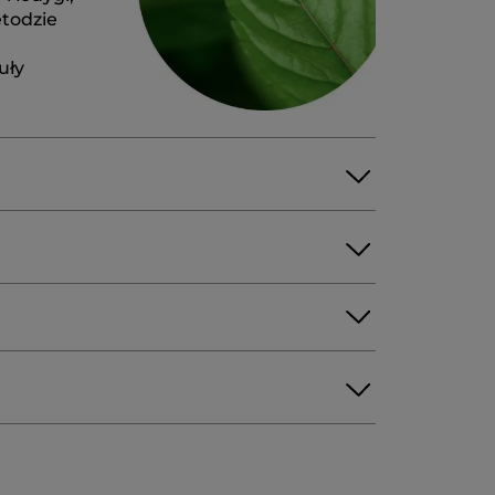
etodzie
uły
ED) SEED OIL
MYRISTYL MYRISTATE
RKII (SHEA) BUTTER
OCONUT OIL
CE
XANTHAN GUM
ALCOHOL
L
CITRIC ACID |
10950v0
G
eZobowiazania
Dom56
·
18 godzin temu