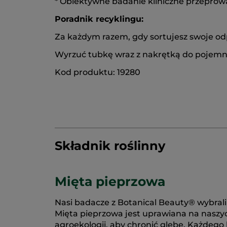
* Obiektywne badanie kliniczne przepro
Poradnik recyklingu:
Za każdym razem, gdy sortujesz swoje od
Wyrzuć tubkę wraz z nakrętką do pojemn
Kod produktu: 19280
Składnik roślinny
Mięta pieprzowa
Nasi badacze z Botanical Beauty® wybrali
Mięta pieprzowa jest uprawiana na naszyc
agroekologii, aby chronić glebę. Każdego l