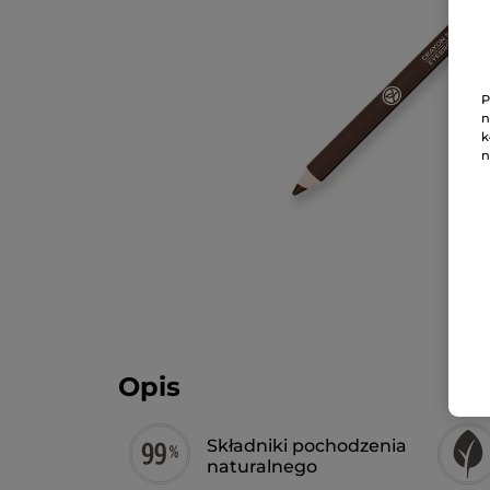
P
n
k
n
Opis
Składniki pochodzenia
naturalnego