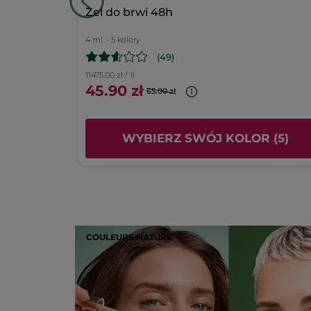
Podsumowanie ocen
ango &
Żel do brwi 48h
4 ml
- 5 kolory
(49)
11475.00 zł / 1l
45.90 zł
65.00 zł
KA
WYBIERZ SWÓJ KOLOR (5)
COULEURS NATURE