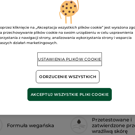
brwi
Brown
oprzez kliknięcie na „Akceptacja wszystkich plików cookie” jest wyrażona zg
D
a przechowywanie plików cookie na swoim urządzeniu w celu usprawnienia
orzystania z nawigacji strony, analizowania wykorzystania strony i wsparcia
aszych działań marketingowych.
Dostawa między
Bezpieczna pł
USTAWIENIA PLIKÓW COOKIE
Satysfakcja al
ODRZUCENIE WSZYSTKICH
Darmowa wysyłka
DOWIEDZ SIĘ W
AKCEPTUJ WSZYSTKIE PLIKI COOKIE
Przetestowane i
Formuła wegańska
zatwierdzone prz
wrażliwą skórę