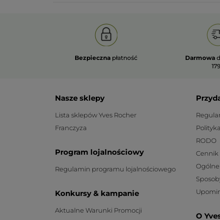
Bezpieczna
płatność
Darmowa
d
179
Nasze sklepy
Przyd
Lista sklepów Yves Rocher
Regula
Franczyza
Polityk
RODO
Program lojalnościowy
Cennik
Ogólne
Regulamin programu lojalnościowego
Sposob
Upomin
Konkursy & kampanie
Aktualne Warunki Promocji
O Yve