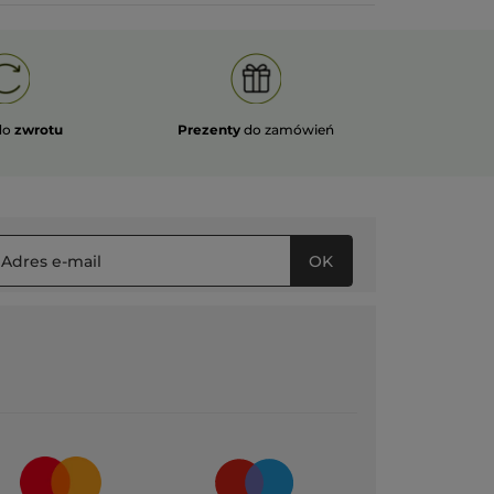
ET SOUS L’EAU. De plus j’adore la
compo à 99% d'origine naturelle.
MERCI CAR RARE SONT LES
ENSEIGNES QUI FONT ATTENTION À
LA COMPOSITION TOXIQUES DES
COMESTIQUES.
do
zwrotu
Prezenty
do zamówień
PRZETŁUMACZ ZA POMOCĄ GOOGLE
Wiadomość opublikowana przez yves-rocher.fr
OK
ĘCEJ