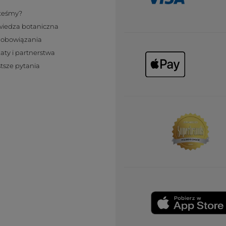
steśmy?
wiedza botaniczna
zobowiązania
katy i partnerstwa
tsze pytania