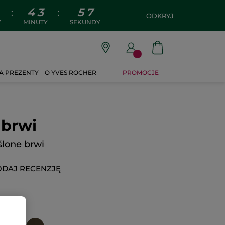
4
3
5
6
:
:
ODKRYJ
Y
MINUTY
SEKUNDY
A PREZENTY
O YVES ROCHER
PROMOCJE
 brwi
ślone brwi
DAJ RECENZJĘ