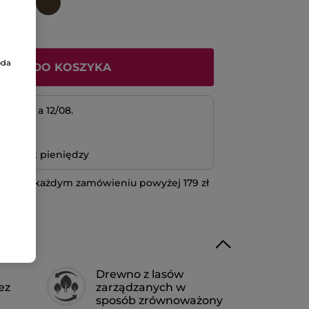
oda
ODAJ DO KOSZYKA
 11/08 a 12/08.
atność
bo zwrot pieniędzy
 przy każdym zamówieniu powyżej 179 zł
IĘCEJ
Drewno z lasów
ez
zarządzanych w
sposób zrównoważony