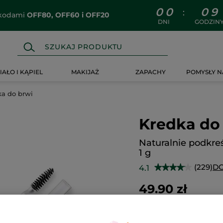
0
0
0
9
:
z kodami
OFF80, OFF60 i OFF20
DNI
GODZIN
IAŁO I KĄPIEL
MAKIJAŻ
ZAPACHY
POMYSŁY N
ka do brwi
Kredka do
Naturalnie podkre
1 g
(229)
DO
4.1
★★★★★
★★★★★
4.1
na
49.90 zł
5
gwiazdek.
4990.00 zł / 100g
Przeczytaj
recenzje.
Kredka
do