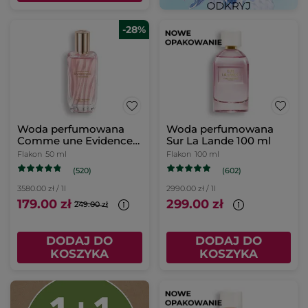
-28%
Woda perfumowana
Woda perfumowana
Comme une Evidence
Sur La Lande 100 ml
Intense 50 ml
Flakon
50 ml
Flakon
100 ml
(520)
(602)
3580.00 zł / 1l
2990.00 zł / 1l
179.00 zł
299.00 zł
249.00 zł
DODAJ DO
DODAJ DO
KOSZYKA
KOSZYKA