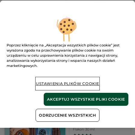
Woda toaletowa Monoi
Woda perfumowana
Comme une Evidence
50 ml
Flakon
100 ml
Flakon
50 ml
(1675)
(1188)
1650.00 zł / 1l
3300.00 zł / 1l
165.00 zł
165.00 zł
229.00 zł
Poprzez kliknięcie na „Akceptacja wszystkich plików cookie” jest
wyrażona zgoda na przechowywanie plików cookie na swoim
DODAJ DO
DODAJ DO
urządzeniu w celu usprawnienia korzystania z nawigacji strony,
KOSZYKA
KOSZYKA
analizowania wykorzystania strony i wsparcia naszych działań
marketingowych.
USTAWIENIA PLIKÓW COOKIE
AKCEPTUJ WSZYSTKIE PLIKI COOKIE
ODRZUCENIE WSZYSTKICH
Woda perfumowana
Sur La Lande 30 ml
Flakon
30 ml