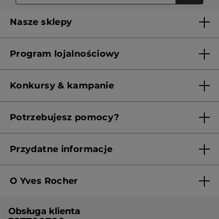
Nasze sklepy
Lista sklepów Yves Rocher
Program lojalnościowy
Franczyza
Regulamin programu lojalnościowego
Konkursy & kampanie
Aktualne Warunki Promocji
Potrzebujesz pomocy?
Skontaktuj się z nami
Przydatne informacje
Regulamin sklepu
O Yves Rocher
Polityka prywatności
Kim jesteśmy?
RODO
Obsługa klienta
Nasza wiedza botaniczna
Cennik