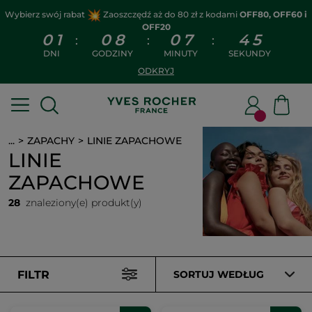
Wybierz swój rabat
Zaoszczędź aż do 80 zł z kodami
OFF80, OFF60 i
OFF20
0
1
0
8
0
7
4
4
:
:
:
DNI
GODZINY
MINUTY
SEKUNDY
ODKRYJ
...
ZAPACHY
LINIE ZAPACHOWE
LINIE
ZAPACHOWE
28
znaleziony(e) produkt(y)
FILTR
SORTUJ WEDŁUG