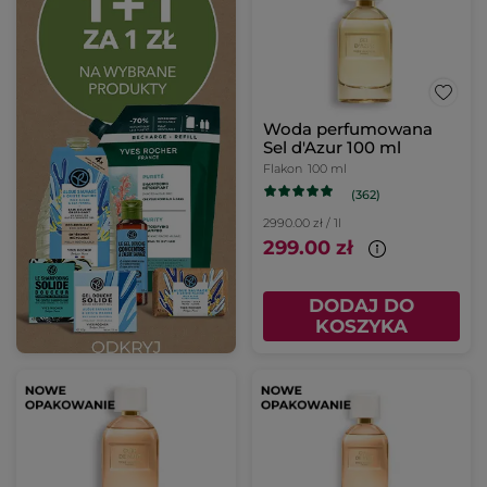
Woda perfumowana
Sel d'Azur 100 ml
Flakon
100 ml
(362)
2990.00 zł / 1l
299.00 zł
DODAJ DO
KOSZYKA