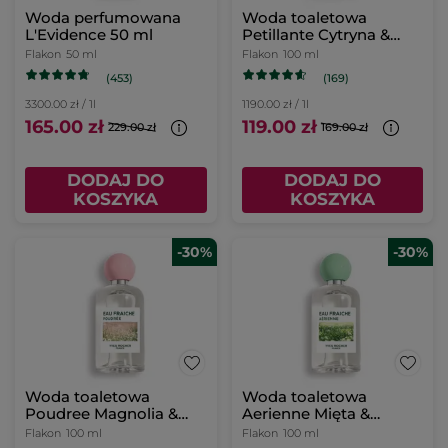
Woda perfumowana
Woda toaletowa
L'Evidence 50 ml
Petillante Cytryna &
Pieprz różowy 100 ml
Flakon
50 ml
Flakon
100 ml
(453)
(169)
3300.00 zł / 1l
1190.00 zł / 1l
165.00 zł
119.00 zł
229.00 zł
169.00 zł
DODAJ DO
DODAJ DO
KOSZYKA
KOSZYKA
-30%
-30%
Woda toaletowa
Woda toaletowa
Poudree Magnolia &
Aerienne Mięta &
Bergamotka 100 ml
Cytron 100 ml
Flakon
100 ml
Flakon
100 ml