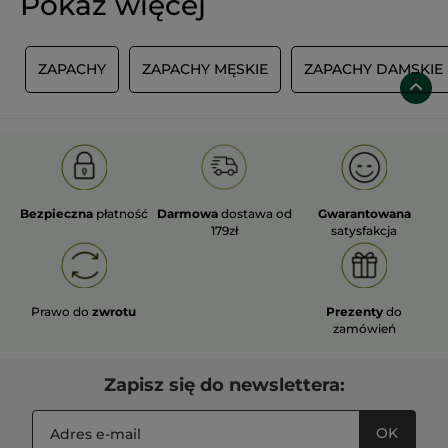
Pokaż więcej
Y
ZAPACHY
ZAPACHY MĘSKIE
ZAPACHY DAMSKIE
Bezpieczna
płatność
Darmowa
dostawa od
Gwarantowana
179zł
satysfakcja
Prawo do
zwrotu
Prezenty
do
zamówień
Zapisz się do newslettera:
OK