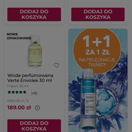
DODAJ DO
DODAJ DO
KOSZYKA
KOSZYKA
Woda perfumowana
Verte Envolee 30 ml
Flakon
30 ml
(43)
6300.00 zł / 1l
189.00 zł
DODAJ DO
KOSZYKA