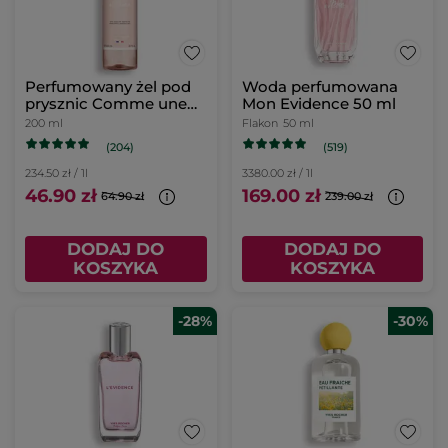
Perfumowany żel pod
Woda perfumowana
prysznic Comme une
Mon Evidence 50 ml
Evidence 200 ml
200 ml
Flakon
50 ml
(204)
(519)
234.50 zł / 1l
3380.00 zł / 1l
46.90 zł
169.00 zł
64.90 zł
239.00 zł
DODAJ DO
DODAJ DO
KOSZYKA
KOSZYKA
-28%
-30%