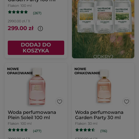
Flakon
100 ml
(267)
2990.00 zł / 1l
299.00 zł
DODAJ DO
KOSZYKA
Woda perfumowana
Woda perfumowana
Plein Soleil 100 ml
Garden Party 30 ml
Flakon
100 ml
Flakon
30 ml
(477)
(116)
2990.00 zł / 1l
6300.00 zł / 1l