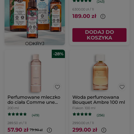
(243)
6300.00 zł / 1l
189.00 zł
DODAJ DO
KOSZYKA
-28%
Perfumowane mleczko
Woda perfumowana
do ciała Comme une
Bouquet Ambre 100 ml
Evidence 200 ml
200 ml
Flakon
100 ml
(419)
(256)
289.50 zł / 1l
2990.00 zł / 1l
57.90 zł
299.00 zł
79.90 zł