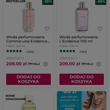
BESTSELLER
-30%
-30%
Woda perfumowana
Woda perfumowana
Comme une Evidence
L'Evidence 100 ml
100 ml
Flakon
100 ml
Flakon
100 ml
(3366)
(1363)
2090.00 zł / 1l
2090.00 zł / 1l
209.00 zł
209.00 zł
299.00 zł
299.00 zł
DODAJ DO
DODAJ DO
KOSZYKA
KOSZYKA