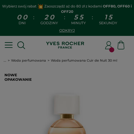
Wybierz swój rabat
Zaoszczędź aż do 80 zł z kodami
OFF80, OFF60 i
OFF20
0
0
2
0
5
5
1
4
:
:
:
DNI
GODZINY
MINUTY
SEKUNDY
ODKRYJ
...
Woda perfumowana
Woda perfumowana Cuir de Nuit 30 ml
NOWE
OPAKOWANIE