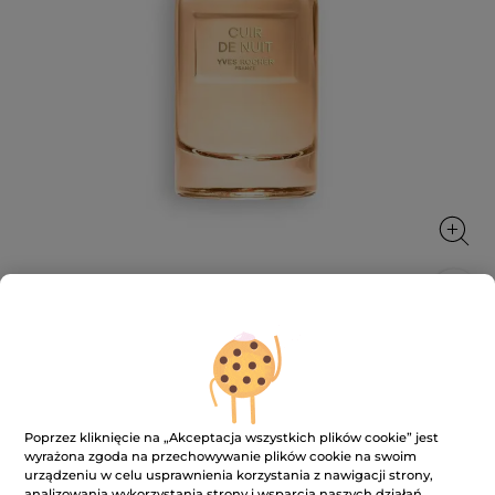
Woda perfumowana Cuir de Nuit 30
ml
Waniliowa słodycz
Poprzez kliknięcie na „Akceptacja wszystkich plików cookie” jest
30 ml
wyrażona zgoda na przechowywanie plików cookie na swoim
★★★★★
★★★★★
4.8
urządzeniu w celu usprawnienia korzystania z nawigacji strony,
(53)
DODAJ RECENZJĘ
analizowania wykorzystania strony i wsparcia naszych działań