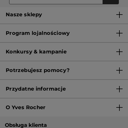
Nasze sklepy
Lista sklepów Yves Rocher
Program lojalnościowy
Franczyza
Regulamin programu lojalnościowego
Konkursy & kampanie
Aktualne Warunki Promocji
Potrzebujesz pomocy?
Skontaktuj się z nami
Przydatne informacje
Regulamin sklepu
O Yves Rocher
Polityka prywatności
Kim jesteśmy?
RODO
Obsługa klienta