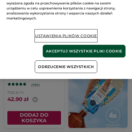
DODAJ DO
DODAJ DO
wyrażona zgoda na przechowywanie plików cookie na swoim
KOSZYKA
KOSZYKA
urządzeniu w celu usprawnienia korzystania z nawigacji strony,
analizowania wykorzystania strony i wsparcia naszych działań
marketingowych.
USTAWIENIA PLIKÓW COOKIE
AKCEPTUJ WSZYSTKIE PLIKI COOKIE
Żel pod prysznic i do
ODRZUCENIE WSZYSTKICH
kąpieli Dzika alga &
Koper morski
600 ml
uzupełniacz
(797)
71.50 zł / 1l
42.90 zł
DODAJ DO
KOSZYKA