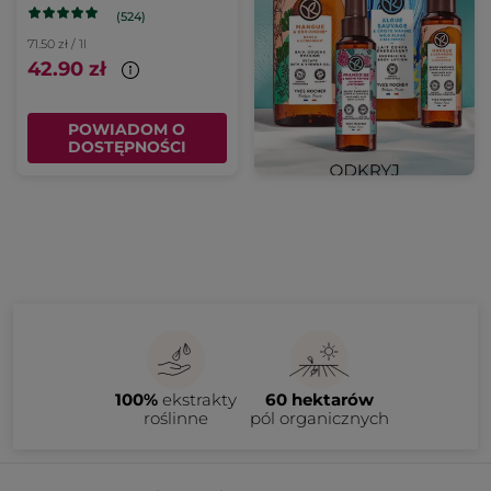
(524)
71.50 zł / 1l
42.90 zł
POWIADOM O
DOSTĘPNOŚCI
100%
ekstrakty
60 hektarów
roślinne
pól organicznych