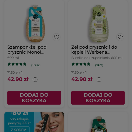
Szampon-żel pod
Żel pod prysznic i do
prysznic Monoï
kąpieli Werbena
uzupełniacz
cytrynowa & Kwiat
600 ml
Butelka do uzupełniania
600 ml
rumianku uzupełniacz
(1082)
(267)
71.50 zł / 1l
71.50 zł / 1l
42.90 zł
42.90 zł
DODAJ DO
DODAJ DO
KOSZYKA
KOSZYKA