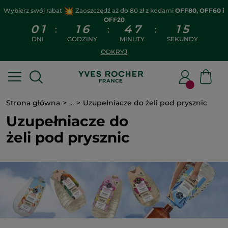
Wybierz swój rabat
Zaoszczędź aż do 80 zł z kodami
OFF80, OFF60 i
OFF20
0
1
1
6
4
7
1
5
:
:
:
DNI
GODZINY
MINUTY
SEKUNDY
ODKRYJ
Strona główna
...
Uzupełniacze do żeli pod prysznic
Uzupełniacze do
żeli pod prysznic