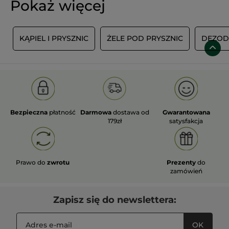
Pokaż więcej
C
KĄPIEL I PRYSZNIC
ŻELE POD PRYSZNIC
DEZOD
Bezpieczna
płatność
Darmowa
dostawa od
Gwarantowana
179zł
satysfakcja
Prawo do
zwrotu
Prezenty
do
zamówień
Zapisz się do newslettera:
OK