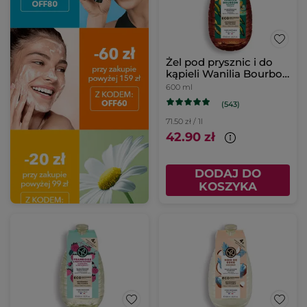
Żel pod prysznic i do
kąpieli Wanilia Bourbon
uzupełniacz
600 ml
(543)
71.50 zł / 1l
42.90 zł
DODAJ DO
KOSZYKA