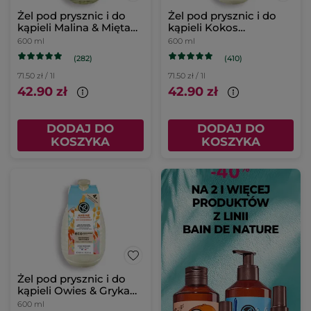
Żel pod prysznic i do
Żel pod prysznic i do
kąpieli Malina & Mięta
kąpieli Kokos
uzupełniacz
uzupełniacz
600 ml
600 ml
(282)
(410)
71.50 zł / 1l
71.50 zł / 1l
42.90 zł
42.90 zł
DODAJ DO
DODAJ DO
KOSZYKA
KOSZYKA
Żel pod prysznic i do
kąpieli Owies & Gryka
uzupełniacz
600 ml