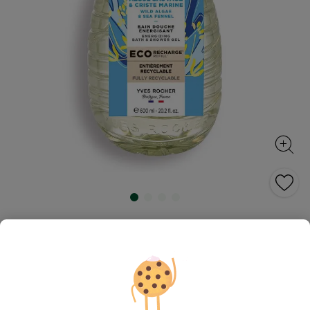
Żel pod prysznic i do kąpieli Dzika
alga & Koper morski uzupełniacz
Pierwszy ekologiczny uzupełniacz żelu do kąpieli i
pod prysznic od Yves Rocher w bardziej
ekonomicznym formacie 600 ml!
600 ml