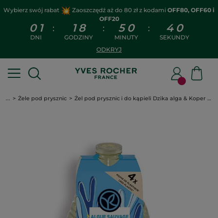
Wybierz swój rabat
Zaoszczędź aż do 80 zł z kodami
OFF80, OFF60 i
OFF20
0
1
1
8
5
0
4
0
:
:
:
DNI
GODZINY
MINUTY
SEKUNDY
ODKRYJ
...
Żele pod prysznic
Żel pod prysznic i do kąpieli Dzika alga & Koper morski uzupełniacz