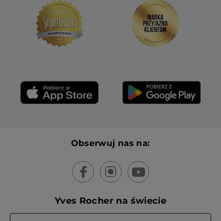
Nie
wystawienie tej recenzji.
Polecam ten produkt
Tak
Wiadomość opublikowana przez yves-rocher.fr
WCZYTAJ WIĘCEJ
Obserwuj nas na:
Yves Rocher na świecie