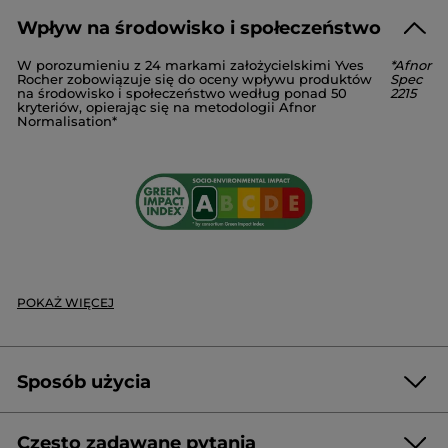
przyczyniasz się do tego, że otrzymują one drugie życie.
Wpływ na środowisko i społeczeństwo
Kod produktu: 54214
AQUA/WATER/EAU
COCAMIDOPROPYL BETAINE
W porozumieniu z 24 markami założycielskimi Yves
*Afnor
GLYCERIN
SODIUM METHYL COCOYL TAURATE
Rocher zobowiązuje się do oceny wpływu produktów
Spec
SODIUM COCOYL ISETHIONATE
DECYL GLUCOSIDE
na środowisko i społeczeństwo według ponad 50
2215
kryteriów, opierając się na metodologii Afnor
PARFUM/FRAGRANCE
SODIUM BENZOATE
CITRIC ACID
Normalisation*
POTASSIUM SORBATE
LINALOOL
LIMONENE
SODIUM CHLORIDE
CORALLINA OFFICINALIS EXTRACT
CRITHMUM MARITIMUM EXTRACT |
10716v0
#NaszeZobowiazania
* Składniki pochodzenia naturalnego
* Składniki syntetyczne
POKAŻ WIĘCEJ
Sposób użycia
Często zadawane pytania