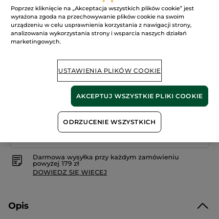
★★★★★
★★★★★
4.9
Poprzez kliknięcie na „Akceptacja wszystkich plików cookie” jest
(798)
DODAJ RECENZJĘ
wyrażona zgoda na przechowywanie plików cookie na swoim
4.9
urządzeniu w celu usprawnienia korzystania z nawigacji strony,
na
42.90 zł
5
analizowania wykorzystania strony i wsparcia naszych działań
gwiazdek.
71.50 zł / 1l
marketingowych.
Przeczytaj
recenzje.
Żel
pod
DODAJ DO KOSZYKA
prysznic
USTAWIENIA PLIKÓW COOKIE
i
do
kąpieli
Dzika
AKCEPTUJ WSZYSTKIE PLIKI COOKIE
alga
Dostawa między 10/08 a 11/08.
&
Koper
morski
Bezpieczna płatność
ODRZUCENIE WSZYSTKICH
uzupełniacz
Satysfakcja albo zwrot pieniędzy
Darmowa wysyłka przy każdym zamówieniu
powyżej 179 zł
DOWIEDZ SIĘ WIĘCEJ
Opis