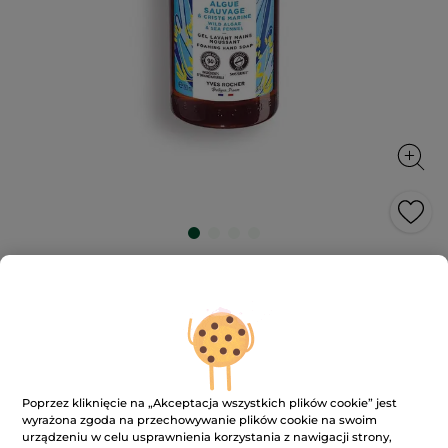
Żel do mycia rąk Dzika alga & Koper
Morski 190 ml
Jego gładka i otulająca piana oczyszcza i perfumuje
skórę, nie powodując jej przesuszenia.
190 ml
★★★★★
★★★★★
4.9
(370)
DODAJ RECENZJĘ
Poprzez kliknięcie na „Akceptacja wszystkich plików cookie” jest
4.9
wyrażona zgoda na przechowywanie plików cookie na swoim
na
23.90 zł
urządzeniu w celu usprawnienia korzystania z nawigacji strony,
5