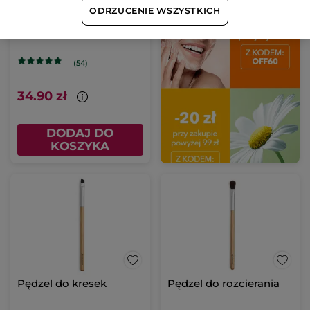
ODRZUCENIE WSZYSTKICH
Pędzel do cieni
(54)
34.90 zł
DODAJ DO
KOSZYKA
Pędzel do kresek
Pędzel do rozcierania