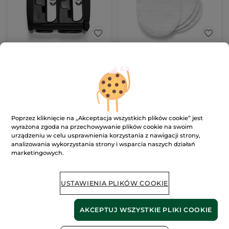
Temperówka
Płatki kosmetyczne
(254)
(346)
16.90 zł
11.90 zł
Poprzez kliknięcie na „Akceptacja wszystkich plików cookie” jest
wyrażona zgoda na przechowywanie plików cookie na swoim
DODAJ DO
DODAJ DO
urządzeniu w celu usprawnienia korzystania z nawigacji strony,
KOSZYKA
KOSZYKA
analizowania wykorzystania strony i wsparcia naszych działań
marketingowych.
USTAWIENIA PLIKÓW COOKIE
AKCEPTUJ WSZYSTKIE PLIKI COOKIE