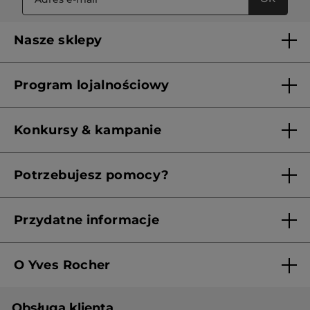
Nasze sklepy
Lista sklepów Yves Rocher
Program lojalnościowy
Franczyza
Regulamin programu lojalnościowego
Konkursy & kampanie
Aktualne Warunki Promocji
Potrzebujesz pomocy?
Skontaktuj się z nami
Przydatne informacje
Regulamin sklepu
O Yves Rocher
Polityka prywatności
Kim jesteśmy?
RODO
Obsługa klienta