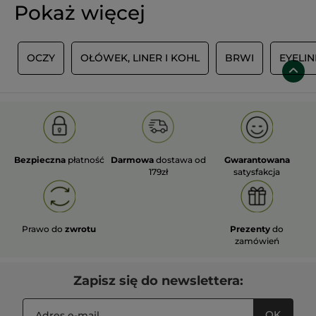
Pokaż więcej
S
OCZY
OŁÓWEK, LINER I KOHL
BRWI
EYELIN
Bezpieczna
płatność
Darmowa
dostawa od
Gwarantowana
179zł
satysfakcja
Prawo do
zwrotu
Prezenty
do
zamówień
Zapisz się do newslettera:
OK