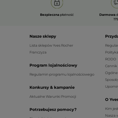
Bezpieczna
płatność
Darmowa
d
179
Nasze sklepy
Przyd
Lista sklepów Yves Rocher
Regula
Franczyza
Polityk
RODO
Program lojalnościowy
Cennik
Ogólne
Regulamin programu lojalnościowego
Sposob
Upomin
Konkursy & kampanie
Aktualne Warunki Promocji
O Yve
Kim je
Potrzebujesz pomocy?
Nasza 