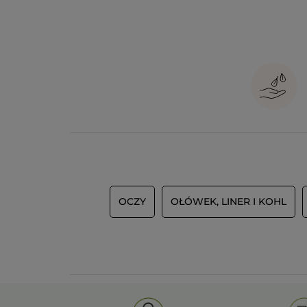
OCZY
OŁÓWEK, LINER I KOHL