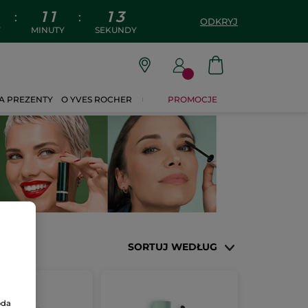
1
1
1
2
:
:
ODKRYJ
Y
MINUTY
SEKUNDY
A PREZENTY
O YVES ROCHER
PROMOCJE
SORTUJ WEDŁUG
oda