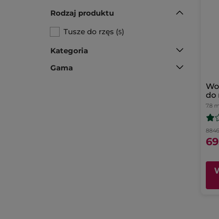
Rodzaj produktu
Tusze do rzęs
(
)
5
Kategoria
Gama
Wo
do 
Me
7.8 m
8846.
69