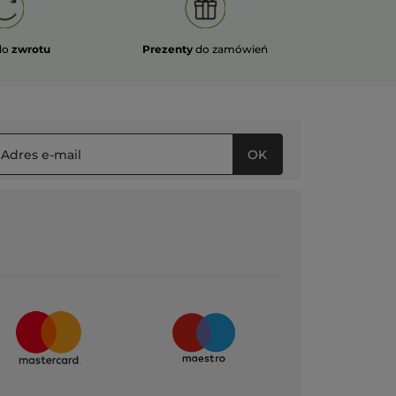
do
zwrotu
Prezenty
do zamówień
OK