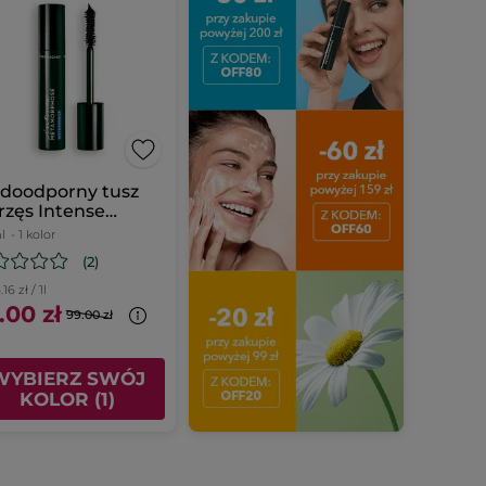
doodporny tusz
rzęs Intense
tamorphose
l
- 1 kolor
(2)
16 zł / 1l
.00 zł
99.00 zł
WYBIERZ SWÓJ
KOLOR (1)