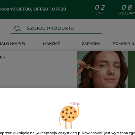
0
2
0
8
:
z kodami
OFF80, OFF60 i OFF20
DNI
GODZIN
IAŁO I KĄPIEL
MAKIJAŻ
ZAPACHY
POMYSŁY N
zęs
-30%
oprzez kliknięcie na „Akceptacja wszystkich plików cookie” jest wyrażona zg