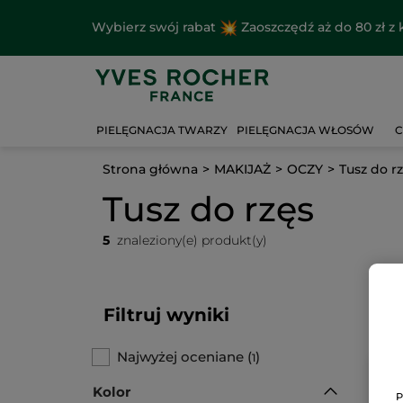
Wybierz swój rabat
Zaoszczędź aż do 80 zł 
PIELĘGNACJA TWARZY
PIELĘGNACJA WŁOSÓW
C
Strona główna
MAKIJAŻ
OCZY
Tusz do r
Tusz do rzęs
5
znaleziony(e) produkt(y)
Filtruj wyniki
Najwyżej oceniane
(
)
1
Kolor
P