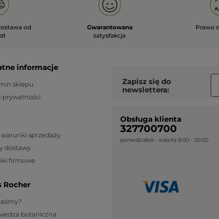
ostawa od
Gwarantowana
Prawo 
zł
satysfakcja
atne informacje
Zapisz się do
min sklepu
newslettera:
a prywatności
Obsługa klienta
327700700
 warunki sprzedaży
poniedziałek - sobota 8:00 - 20:00
y dostawy
ki firmowe
s Rocher
steśmy?
wiedza botaniczna