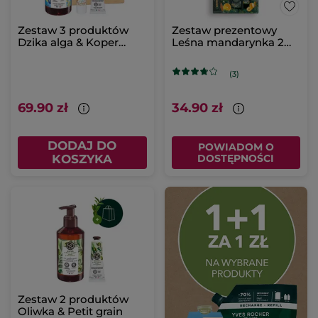
Zestaw 3 produktów
Zestaw prezentowy
Dzika alga & Koper
Leśna mandarynka 2
morski z pudełkiem
produkty
(3)
69.90 zł
34.90 zł
DODAJ DO
POWIADOM O
KOSZYKA
DOSTĘPNOŚCI
Zestaw 2 produktów
Oliwka & Petit grain