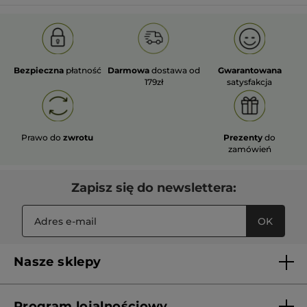
Bezpieczna
płatność
Darmowa
dostawa od
Gwarantowana
179zł
satysfakcja
Prawo do
zwrotu
Prezenty
do
zamówień
Zapisz się do newslettera:
OK
Nasze sklepy
Lista sklepów Yves Rocher
Program lojalnościowy