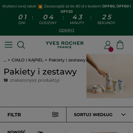
Wybierz swój rabat
Zaoszczędź aż do 80 zł z kodami
OFF80, OFF60 i
OFF20
0
1
0
4
4
3
2
4
:
:
:
DNI
GODZINY
MINUTY
SEKUNDY
ODKRYJ
...
CIAŁO I KĄPIEL
Pakiety i zestawy
Pakiety i zestawy
18
znaleziony(e) produkt(y)
FILTR
SORTUJ WEDŁUG
NOWOŚĆ