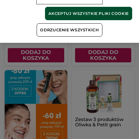
Zestaw intensywna
Zestaw 2 produktów
pielęgnacja rąk&stóp
Malina & Mięta
AKCEPTUJ WSZYSTKIE PLIKI COOKIE
ODRZUCENIE WSZYSTKICH
59.90 zł
44.90 zł
DODAJ DO
DODAJ DO
KOSZYKA
KOSZYKA
Zestaw 3 produktów
Oliwka & Petit grain