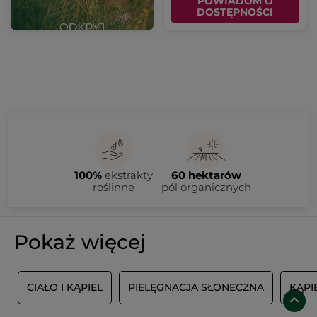
POWIADOM O
DOSTĘPNOŚCI
100%
ekstrakty
60 hektarów
roślinne
pól organicznych
Pokaż więcej
A
CIAŁO I KĄPIEL
PIELĘGNACJA SŁONECZNA
KĄPI