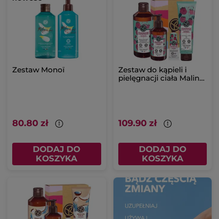
Zestaw Monoï
Zestaw do kąpieli i
pielęgnacji ciała Malina
& Mięta
80.80 zł
109.90 zł
DODAJ DO
DODAJ DO
KOSZYKA
KOSZYKA