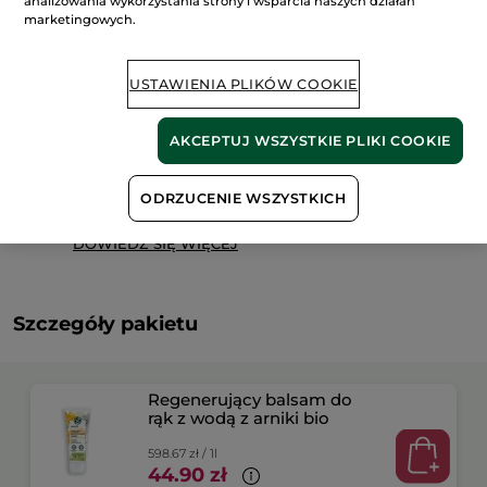
analizowania wykorzystania strony i wsparcia naszych działań
DODAJ DO KOSZYKA
marketingowych.
USTAWIENIA PLIKÓW COOKIE
Dostawa między 10/08 a 11/08.
Bezpieczna płatność
AKCEPTUJ WSZYSTKIE PLIKI COOKIE
Satysfakcja albo zwrot pieniędzy
ODRZUCENIE WSZYSTKICH
Darmowa wysyłka przy każdym zamówieniu
powyżej 179 zł
DOWIEDZ SIĘ WIĘCEJ
Szczegóły pakietu
Regenerujący balsam do
rąk z wodą z arniki bio
598.67 zł / 1l
44.90 zł