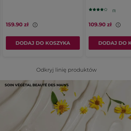
GLYCERYL STEARATE
GLYCERYL STEARATE CITRATE
PENTYLENE GLYCOL
HYDROGENATED COCONUT OIL
(1)
MENTHA PIPERITA (PEPPERMINT) LEAF WATER
PALMITIC ACID
SORBITAN STEARATE
159.90 zł
109.90 zł
MALVA SYLVESTRIS (MALLOW) FLOWER EXTRACT
GLYCERYL CAPRYLATE
PARFUM/FRAGRANCE
XANTHAN GUM
ALCOHOL
SODIUM GLUCONATE
DODAJ DO KOSZYKA
DODAJ DO 
SORBIC ACID
SODIUM HYDROXIDE
HEXANEDIOL
CAPRYLYL GLYCOL
#NaszeZobowiazania
Odkryj linię produktów
* Składniki pochodzenia naturalnego
* Składniki syntetyczne
SOIN VÉGÉTAL BEAUTÉ DES MAINS