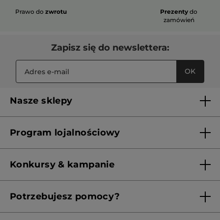
Prawo do
zwrotu
Prezenty
do
zamówień
Zapisz się do newslettera:
OK
Nasze sklepy
Lista sklepów Yves Rocher
Program lojalnościowy
Franczyza
Regulamin programu lojalnościowego
Konkursy & kampanie
Aktualne Warunki Promocji
Potrzebujesz pomocy?
Skontaktuj się z nami