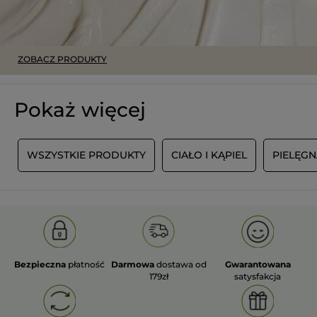
ZOBACZ PRODUKTY
Pokaż więcej
Y
WSZYSTKIE PRODUKTY
CIAŁO I KĄPIEL
PIELĘG
Bezpieczna
płatność
Darmowa
dostawa od
Gwarantowana
179zł
satysfakcja