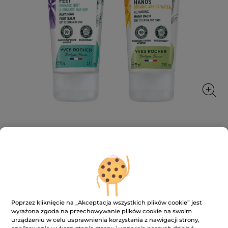
Zestaw intensywna pielęgnacja
rąk&stóp
★★★★★
★★★★★
DODAJ RECENZJĘ
Brak
ocen
59.90 zł
Poprzez kliknięcie na „Akceptacja wszystkich plików cookie” jest
Zestaw
wyrażona zgoda na przechowywanie plików cookie na swoim
intensywna
pielęgnacja
urządzeniu w celu usprawnienia korzystania z nawigacji strony,
rąk&stóp