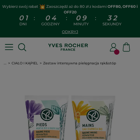
Wybierz swój rabat
Zaoszczędź aż do 80 zł z kodami
OFF80, OFF60 i
OFF20
0
1
0
4
0
9
3
1
:
:
:
DNI
GODZINY
MINUTY
SEKUNDY
ODKRYJ
...
CIAŁO I KĄPIEL
Zestaw intensywna pielęgnacja rąk&stóp