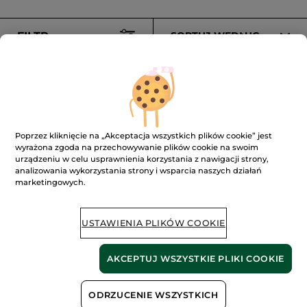
FILTR
SORTUJ WEDŁUG
Poprzez kliknięcie na „Akceptacja wszystkich plików cookie” jest
wyrażona zgoda na przechowywanie plików cookie na swoim
urządzeniu w celu usprawnienia korzystania z nawigacji strony,
analizowania wykorzystania strony i wsparcia naszych działań
Woda toaletowa Granit
Szampon-żel pod
marketingowych.
BLEU 100 ml
prysznic Granit BLEU
200 ml
Butelka z atomizerem
100 ml
Tubka
200 ml
(443)
(131)
USTAWIENIA PLIKÓW COOKIE
2490.00 zł / 1l
299.50 zł / 1l
249.00 zł
59.90 zł
AKCEPTUJ WSZYSTKIE PLIKI COOKIE
DODAJ DO
DODAJ DO
ODRZUCENIE WSZYSTKICH
KOSZYKA
KOSZYKA