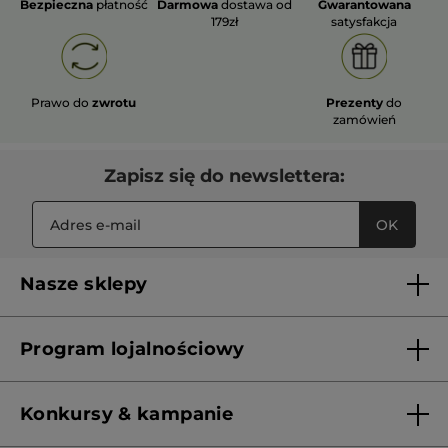
Bezpieczna
płatność
Darmowa
dostawa od
Gwarantowana
179zł
satysfakcja
Prawo do
zwrotu
Prezenty
do
zamówień
Zapisz się do newslettera:
OK
Nasze sklepy
Lista sklepów Yves Rocher
Program lojalnościowy
Franczyza
Regulamin programu lojalnościowego
Konkursy & kampanie