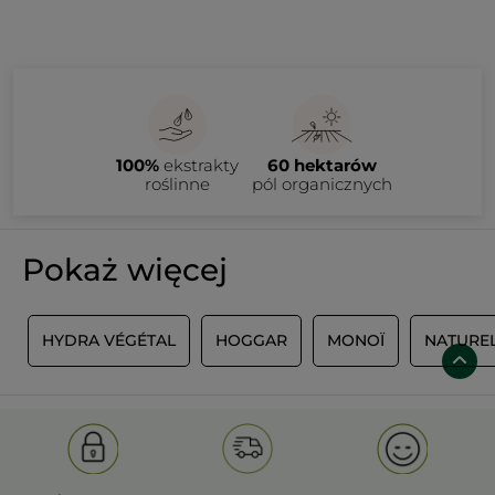
100%
ekstrakty
60 hektarów
roślinne
pól organicznych
Pokaż więcej
E
HYDRA VÉGÉTAL
HOGGAR
MONOÏ
NATURE