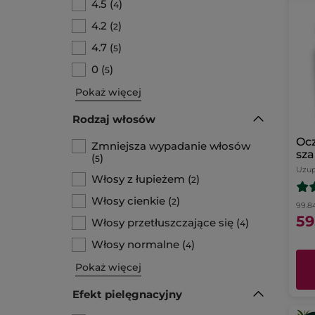
4.5
(
)
4
4.2
(
)
2
4.7
(
)
5
0
(
)
5
Pokaż więcej
Rodzaj włosów
Ocz
Zmniejsza wypadanie włosów
sz
(
)
5
ma
Uzup
Włosy z łupieżem
(
)
uzu
2
Włosy cienkie
(
)
2
99.84 
59
Włosy przetłuszczające się
(
)
4
Włosy normalne
(
)
4
Pokaż więcej
Efekt pielęgnacyjny