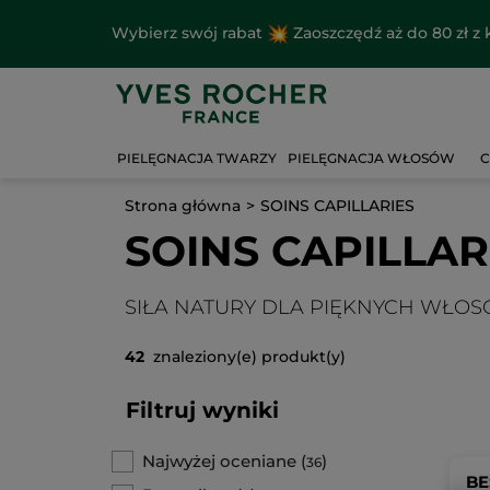
Wybierz swój rabat
Zaoszczędź aż do 80 zł 
PIELĘGNACJA TWARZY
PIELĘGNACJA WŁOSÓW
C
Strona główna
SOINS CAPILLARIES
SOINS CAPILLAR
SIŁA NATURY DLA PIĘKNYCH WŁO
42
znaleziony(e) produkt(y)
Filtruj wyniki
Najwyżej oceniane
(
)
36
BE