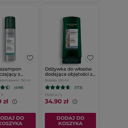
 szampon
Odżywka do włosów
czający z
dodająca objętości z
algą 150 ml
peptydami z komosy
z atomizerem
150 ml
Butelka
200 ml
ryżowej 200 ml
(498)
(173)
 1l
174.50 zł / 1l
 zł
34.90 zł
ODAJ DO
DODAJ DO
KOSZYKA
KOSZYKA