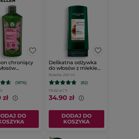
SELLER
on chroniący
Delikatna odżywka
włosów
do włosów z mlekiem
wanych z octem
kasztanowym 200 ml
Butelka
200 ml
owym
(1876)
(82)
1l
174.50 zł / 1l
 zł
34.90 zł
ODAJ DO
DODAJ DO
KOSZYKA
KOSZYKA