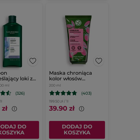
pon
Maska chroniąca
ślający loki z
kolor włosów
io
farbowanych z octem
00 ml
200 ml
malinowym
(326)
(403)
1l
199.50 zł / 1l
 zł
39.90 zł
ODAJ DO
DODAJ DO
KOSZYKA
KOSZYKA