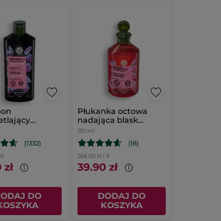
pon
Płukanka octowa
etlający
nadająca blask
owy z octem
włosom
150 ml
owym
(1332)
(18)
1l
266.00 zł / 1l
 zł
39.90 zł
ODAJ DO
DODAJ DO
KOSZYKA
KOSZYKA