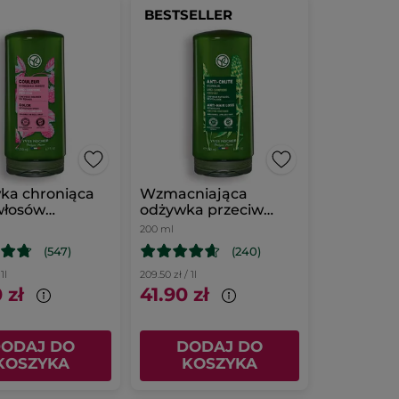
BESTSELLER
ka chroniąca
Wzmacniająca
włosów
odżywka przeciw
wanych z octem
wypadaniu włosów z
200 ml
owym
białym łubinem
(547)
(240)
1l
209.50 zł / 1l
 zł
41.90 zł
ODAJ DO
DODAJ DO
KOSZYKA
KOSZYKA