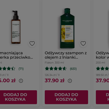
macniająca
Odżywczy szampon z
Odżyw
erka przeciwko
olejem z lnianki
kolor 
padaniu włosów
siewnej
farbo
ml
Flakon
300 ml
200 ml
malin
(71)
(651)
 zł / 1l
126.34 zł / 1l
189.50 zł / 
5.00 zł
37.90 zł
37.90
DODAJ DO
DODAJ DO
D
KOSZYKA
KOSZYKA