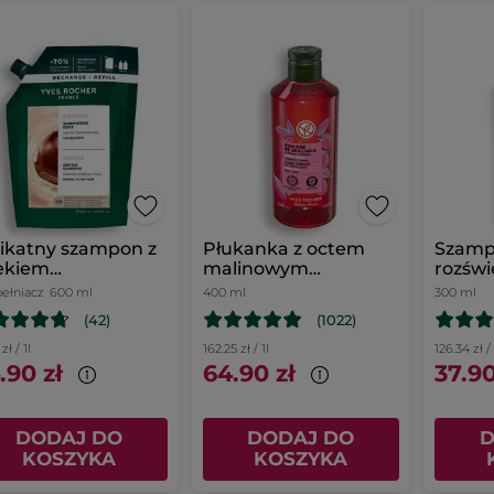
ikatny szampon z
Płukanka z octem
Szam
ekiem
malinowym
rozświ
sztanowym
przywracająca blask
fiolet
ełniacz
600 ml
400 ml
300 ml
pełniacz
malin
(42)
(1022)
zł / 1l
162.25 zł / 1l
126.34 zł / 
.90 zł
64.90 zł
37.90
DODAJ DO
DODAJ DO
D
KOSZYKA
KOSZYKA