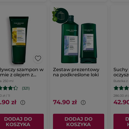
żywczy szampon w
Zestaw prezentowy
Suchy
mie z olejem z
na podkreślone loki
oczysz
anki siewnej 250 ml
makro
a
250 ml
Butelka 
(321)
 zł / 1l
286.00 zł /
.90 zł
74.90 zł
42.90
DODAJ DO
DODAJ DO
D
KOSZYKA
KOSZYKA