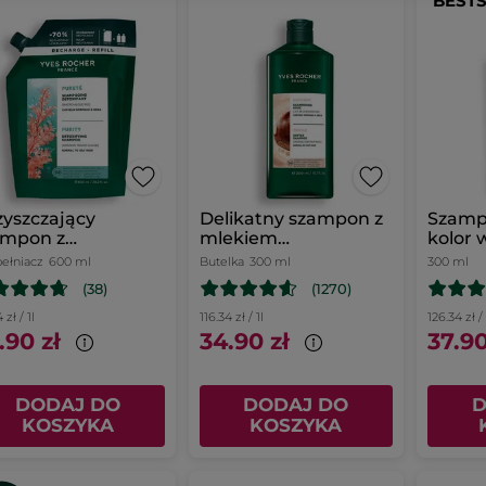
BEST
yszczający
Delikatny szampon z
Szamp
ampon z
mlekiem
kolor 
kroalgą
kasztanowym 300 ml
farbo
ełniacz
600 ml
Butelka
300 ml
300 ml
pełniacz 600 ml
malin
(38)
(1270)
zł / 1l
116.34 zł / 1l
126.34 zł / 
.90 zł
34.90 zł
37.90
DODAJ DO
DODAJ DO
D
KOSZYKA
KOSZYKA