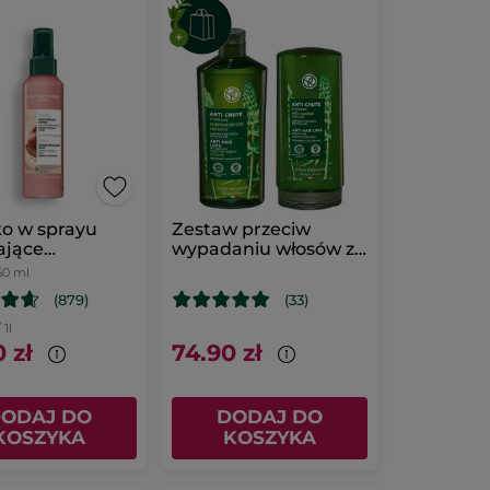
o w sprayu
Zestaw przeciw
ające
wypadaniu włosów z
sywanie z
białym łubinem
50 ml
em
(879)
(33)
anowym bio 150
 1l
 zł
74.90 zł
ODAJ DO
DODAJ DO
KOSZYKA
KOSZYKA