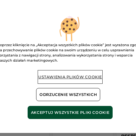
oprzez kliknięcie na „Akceptacja wszystkich plików cookie” jest wyrażona zg
a przechowywanie plików cookie na swoim urządzeniu w celu usprawnienia
orzystania z nawigacji strony, analizowania wykorzystania strony i wsparcia
ampon przeciw
Szampon
Szamp
aszych działań marketingowych.
padaniu włosów z
przeciwłupieżowy z
dodają
łym łubinem
miętą pieprzową bio
pepty
lka
300 ml
300 ml
Butelka
3
ryżowe
USTAWIENIA PLIKÓW COOKIE
(1215)
(1148)
 zł / 1l
139.67 zł / 1l
116.34 zł / 
.90 zł
41.90 zł
34.90
ODRZUCENIE WSZYSTKICH
DODAJ DO
DODAJ DO
D
AKCEPTUJ WSZYSTKIE PLIKI COOKIE
KOSZYKA
KOSZYKA