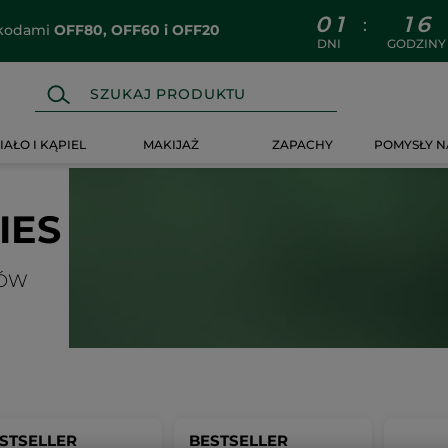
0
1
1
6
:
z kodami
OFF80, OFF60 i OFF20
DNI
GODZINY
IAŁO I KĄPIEL
MAKIJAŻ
ZAPACHY
POMYSŁY N
IES
SÓW
STSELLER
BESTSELLER