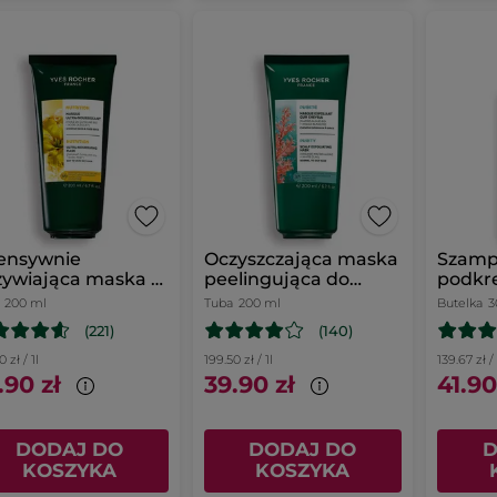
tensywnie
Oczyszczająca maska
Szam
ywiająca maska z
peelingująca do
podkre
jem z lnianki
skóry głowy z
lnem b
200 ml
Tuba
200 ml
Butelka
3
wnej
makroalgą 200 ml
(221)
(140)
 zł / 1l
199.50 zł / 1l
139.67 zł / 
.90 zł
39.90 zł
41.90
DODAJ DO
DODAJ DO
D
KOSZYKA
KOSZYKA