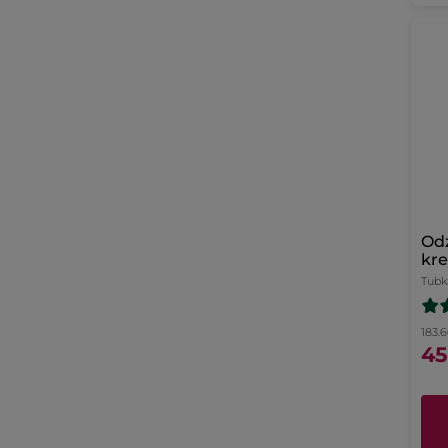
Od
kre
lni
Tubk
183.60
45