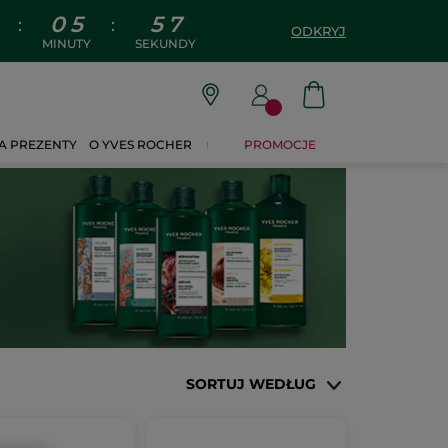
0
5
5
6
:
:
ODKRYJ
MINUTY
SEKUNDY
A PREZENTY
O YVES ROCHER
PROMOCJE
SORTUJ WEDŁUG