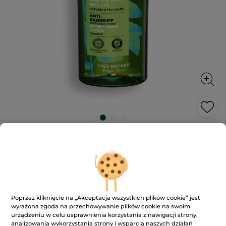
Szampon przeciwłupieżowy z miętą
pieprzową bio
Oczyszczona skóra głowy, bez łupieżu.
300 ml
★★★★★
★★★★★
4.7
(1148)
DODAJ RECENZJĘ
Poprzez kliknięcie na „Akceptacja wszystkich plików cookie” jest
4.7
wyrażona zgoda na przechowywanie plików cookie na swoim
na
41.90 zł
urządzeniu w celu usprawnienia korzystania z nawigacji strony,
5
gwiazdek.
139.67 zł / 1l
analizowania wykorzystania strony i wsparcia naszych działań