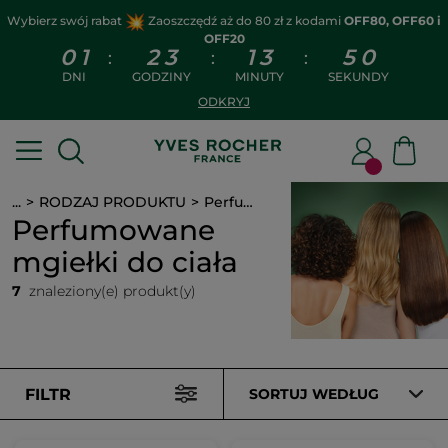
Wybierz swój rabat
Zaoszczędź aż do 80 zł z kodami
OFF80, OFF60 i
OFF20
0
1
2
3
1
3
5
0
:
:
:
DNI
GODZINY
MINUTY
SEKUNDY
ODKRYJ
...
RODZAJ PRODUKTU
Perfumowane mgiełki do ciała
Perfumowane
mgiełki do ciała
7
znaleziony(e) produkt(y)
FILTR
SORTUJ WEDŁUG