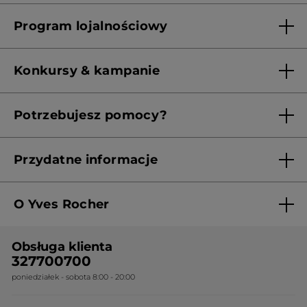
Lista sklepów Yves Rocher
Program lojalnościowy
Franczyza
Regulamin programu lojalnościowego
Konkursy & kampanie
Aktualne Warunki Promocji
Potrzebujesz pomocy?
Skontaktuj się z nami
Przydatne informacje
Regulamin sklepu
O Yves Rocher
Polityka prywatności
Kim jesteśmy?
RODO
Obsługa klienta
Nasza wiedza botaniczna
Cennik
327700700
poniedziałek - sobota 8:00 - 20:00
Nasze zobowiązania
Ogólne warunki sprzedaży
Certyfikaty i partnerstwa