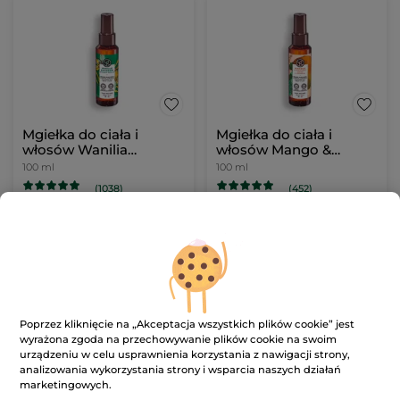
Mgiełka do ciała i
Mgiełka do ciała i
włosów Wanilia
włosów Mango &
Bourbon
Kolendra 100 ml
100 ml
100 ml
(1038)
(452)
599.00 zł / 1l
599.00 zł / 1l
59.90 zł
59.90 zł
DODAJ DO
DODAJ DO
KOSZYKA
KOSZYKA
Poprzez kliknięcie na „Akceptacja wszystkich plików cookie” jest
wyrażona zgoda na przechowywanie plików cookie na swoim
urządzeniu w celu usprawnienia korzystania z nawigacji strony,
analizowania wykorzystania strony i wsparcia naszych działań
marketingowych.