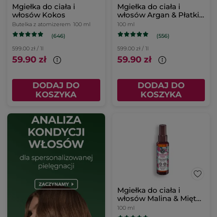
Mgiełka do ciała i
Mgiełka do ciała i
włosów Kokos
włosów Argan & Płatki
róż 100 ml
Butelka z atomizerem
100 ml
100 ml
(646)
(556)
599.00 zł / 1l
599.00 zł / 1l
59.90 zł
59.90 zł
DODAJ DO
DODAJ DO
KOSZYKA
KOSZYKA
Mgiełka do ciała i
włosów Malina & Mięta
100 ml
100 ml