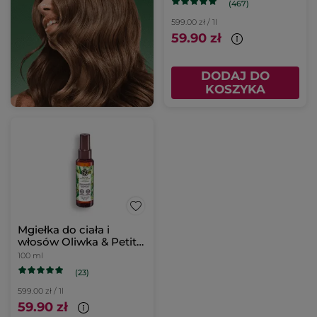
(467)
599.00 zł / 1l
59.90 zł
DODAJ DO
KOSZYKA
Mgiełka do ciała i
włosów Oliwka & Petit
grain 100 ml
100 ml
(23)
599.00 zł / 1l
59.90 zł