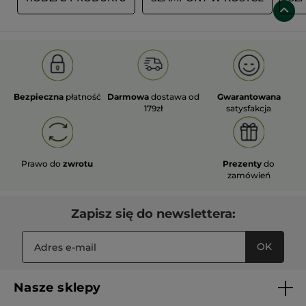
Bezpieczna
płatność
Darmowa
dostawa od
Gwarantowana
179zł
satysfakcja
Prawo do
zwrotu
Prezenty
do
zamówień
Zapisz się do newslettera:
OK
Nasze sklepy