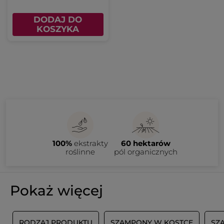
DODAJ DO
KOSZYKA
100%
ekstrakty
60 hektarów
roślinne
pól organicznych
Pokaż więcej
I
RODZAJ PRODUKTU
SZAMPONY W KOSTCE
SZ