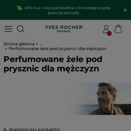
-40% na 2 i więcej produktów z linii pielęgnacyjnej
BAIN DE NATURE
Strona główna
...
Perfumowane żele pod prysznic dla mężczyzn
Perfumowane żele pod
prysznic dla mężczyzn
4
znaleziony(e) produkt(y)