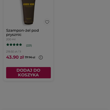
Szampon-żel pod
prysznic
200 ml
(221)
219.50 zł / 1l
43.90 zł
59.90 zł
DODAJ DO
KOSZYKA