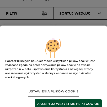
FILTR
SORTUJ WEDŁUG
Poprzez kliknięcie na „Akceptacja wszystkich plików cookie” jest
Szampon-żel pod
Szampon-żel pod
wyrażona zgoda na przechowywanie plików cookie na swoim
prysznic Granit BLEU
prysznic
urządzeniu w celu usprawnienia korzystania z nawigacji strony,
200 ml
Tubka
200 ml
200 ml
analizowania wykorzystania strony i wsparcia naszych działań
(131)
(202)
marketingowych.
299.50 zł / 1l
299.50 zł / 1l
59.90 zł
59.90 zł
USTAWIENIA PLIKÓW COOKIE
DODAJ DO
DODAJ DO
AKCEPTUJ WSZYSTKIE PLIKI COOKIE
KOSZYKA
KOSZYKA