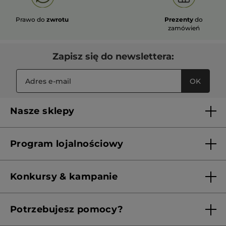
Prawo do
zwrotu
Prezenty
do
zamówień
Zapisz się do newslettera:
OK
Nasze sklepy
Lista sklepów Yves Rocher
Program lojalnościowy
Franczyza
Regulamin programu lojalnościowego
Konkursy & kampanie
Aktualne Warunki Promocji
Potrzebujesz pomocy?