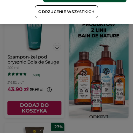
ODRZUCENIE WSZYSTKICH
-27%
Szampon-żel pod
prysznic Bois de Sauge
200 ml
(698)
219.50 zł / 1l
43.90 zł
59.90 zł
DODAJ DO
KOSZYKA
-27%