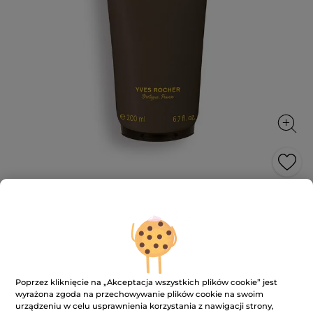
Szampon-żel pod prysznic
Zanurz się w głębokim i intensywnym świecie Ambre
Noir
200 ml
★★★★★
★★★★★
4.8
(221)
DODAJ RECENZJĘ
Poprzez kliknięcie na „Akceptacja wszystkich plików cookie” jest
4.8
wyrażona zgoda na przechowywanie plików cookie na swoim
na
43.90 zł
59.90 zł
-27%
urządzeniu w celu usprawnienia korzystania z nawigacji strony,
5