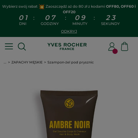
Wybierz swój rabat
Zaoszczędź aż do 80 zł z kodami
OFF80, OFF60 i
OFF20
0
1
0
7
0
9
2
2
:
:
:
DNI
GODZINY
MINUTY
SEKUNDY
ODKRYJ
...
ZAPACHY MĘSKIE
Szampon-żel pod prysznic