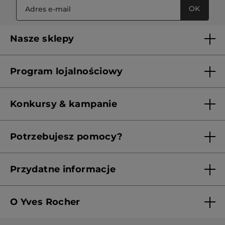
OK
Nasze sklepy
Lista sklepów Yves Rocher
Program lojalnościowy
Franczyza
Regulamin programu lojalnościowego
Konkursy & kampanie
Aktualne Warunki Promocji
Potrzebujesz pomocy?
Skontaktuj się z nami
Przydatne informacje
Regulamin sklepu
O Yves Rocher
Polityka prywatności
Kim jesteśmy?
RODO