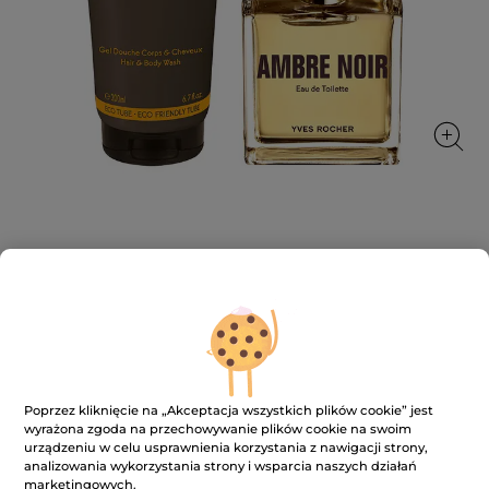
Zestaw Ambre Noir
★★★★★
★★★★★
DODAJ RECENZJĘ
Brak
ocen
159.00 zł
Zestaw
Ambre
Noir
Poprzez kliknięcie na „Akceptacja wszystkich plików cookie” jest
DODAJ DO KOSZYKA
wyrażona zgoda na przechowywanie plików cookie na swoim
urządzeniu w celu usprawnienia korzystania z nawigacji strony,
analizowania wykorzystania strony i wsparcia naszych działań
marketingowych.