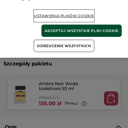
Dostawa między 10/08 a 11/08.
Bezpieczna płatność
USTAWIENIA PLIKÓW COOKIE
Satysfakcja albo zwrot pieniędzy
AKCEPTUJ WSZYSTKIE PLIKI COOKIE
Darmowa wysyłka przy każdym zamówieniu
powyżej 179 zł
DOWIEDZ SIĘ WIĘCEJ
ODRZUCENIE WSZYSTKICH
Szczegóły pakietu
Ambre Noir Woda
toaletowa 50 ml
2700.00 zł / 1l
135.00 zł
189.00 zł
Opis