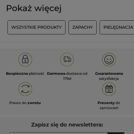
Pokaż więcej
Y
WSZYSTKIE PRODUKTY
ZAPACHY
PIELĘGNACJA
Bezpieczna
płatność
Darmowa
dostawa od
Gwarantowana
179zł
satysfakcja
Prawo do
zwrotu
Prezenty
do
zamówień
Zapisz się do newslettera: