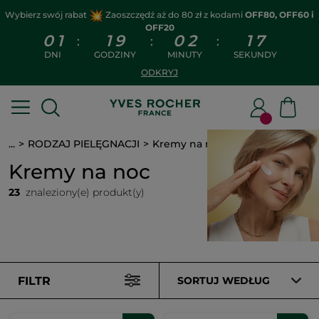
Wybierz swój rabat
Zaoszczędź aż do 80 zł z kodami
OFF80, OFF60 i
OFF20
0
1
1
9
0
2
1
6
:
:
:
DNI
GODZINY
MINUTY
SEKUNDY
ODKRYJ
...
RODZAJ PIELĘGNACJI
Kremy na noc
Kremy na noc
23
znaleziony(e) produkt(y)
FILTR
SORTUJ WEDŁUG