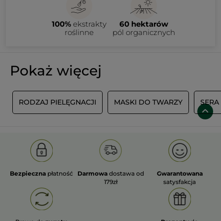
100%
ekstrakty
60 hektarów
roślinne
pól organicznych
Pokaż więcej
U
RODZAJ PIELĘGNACJI
MASKI DO TWARZY
SERA 
Bezpieczna
płatność
Darmowa
dostawa od
Gwarantowana
179zł
satysfakcja