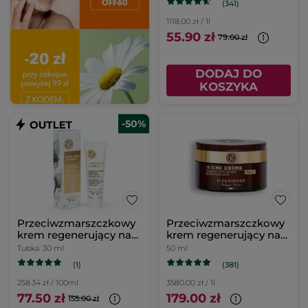
(341)
1118.00 zł / 1l
55.90 zł
79.00 zł
DODAJ DO
KOSZYKA
-50%
Przeciwzmarszczkowy
Przeciwzmarszczkowy
krem regenerujący na
krem regenerujący na
dzień i na noc & maska
noc
Tubka
30 ml
50 ml
na noc
(1)
(381)
258.34 zł / 100ml
3580.00 zł / 1l
77.50 zł
179.00 zł
155.00 zł