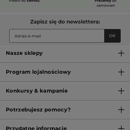
Prawo do
zwrotu
Prezenty
do
zamówień
Zapisz się do newslettera:
OK
Nasze sklepy
Lista sklepów Yves Rocher
Program lojalnościowy
Franczyza
Regulamin programu lojalnościowego
Konkursy & kampanie
Aktualne Warunki Promocji
Potrzebujesz pomocy?
Skontaktuj się z nami
Przydatne informacje