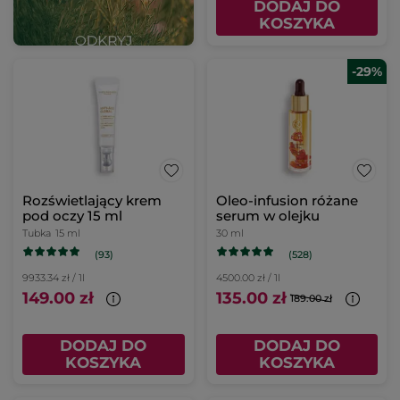
DODAJ DO
KOSZYKA
-29%
Rozświetlający krem
Oleo-infusion różane
pod oczy 15 ml
serum w olejku
Tubka
15 ml
30 ml
(93)
(528)
9933.34 zł / 1l
4500.00 zł / 1l
149.00 zł
135.00 zł
189.00 zł
DODAJ DO
DODAJ DO
KOSZYKA
KOSZYKA