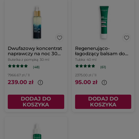
Dwufazowy koncentrat
Regenerująco-
naprawczy na noc 30
łagodzący balsam do
ml
skóry wrażliwej
Butelka z pompką
30 ml
Tubka
40 ml
(48)
(61)
7966.67 zł / 1l
2375.00 zł / 1l
239.00 zł
95.00 zł
DODAJ DO
DODAJ DO
KOSZYKA
KOSZYKA