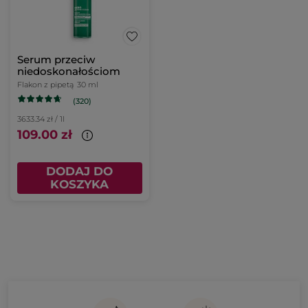
Serum przeciw
niedoskonałościom
Flakon z pipetą
30 ml
(320)
3633.34 zł / 1l
109.00 zł
DODAJ DO
KOSZYKA