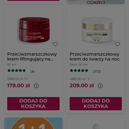
Przeciwzmarszczkowy
Przeciwzmarszczkowy
krem liftingujący na
krem do twarzy na noc
noc
50 ml
Słoik
50 ml
(8)
(372)
3580.00 zł / 1l
4180.00 zł / 1l
179.00 zł
209.00 zł
DODAJ DO
DODAJ DO
KOSZYKA
KOSZYKA