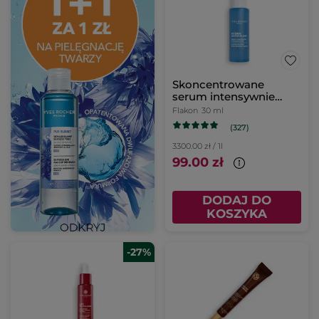
Skoncentrowane
serum intensywnie
nawilżające 30 ml
Flakon
30 ml
(327)
3300.00 zł / 1l
99.00 zł
DODAJ DO
KOSZYKA
-27%