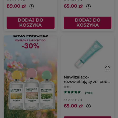
89.00 zł
65.00 zł
DODAJ DO
DODAJ DO
KOSZYKA
KOSZYKA
Nawilżająco-
rozświetlający żel pod
oczy
15 ml
(780)
4333.34 zł / 1l
65.00 zł