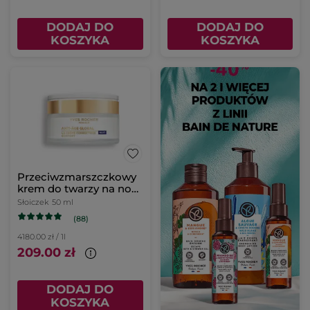
DODAJ DO
DODAJ DO
KOSZYKA
KOSZYKA
Przeciwzmarszczkowy
krem do twarzy na noc
50 ml
Słoiczek
50 ml
(88)
4180.00 zł / 1l
209.00 zł
DODAJ DO
KOSZYKA