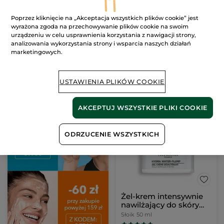
Przeciwzmarszczkowy
Żel-krem zero
krem regenerujący na
niedoskonałości
Poprzez kliknięcie na „Akceptacja wszystkich plików cookie” jest
dzień i na noc & maska
Słoiczek
75 ml
Słoiczek
50 ml
wyrażona zgoda na przechowywanie plików cookie na swoim
na noc 75 ml
urządzeniu w celu usprawnienia korzystania z nawigacji strony,
(905)
(59)
analizowania wykorzystania strony i wsparcia naszych działań
2386.67 zł / 1l
1278.00 zł / 1l
marketingowych.
179.00 zł
63.90 zł
249.00 zł
89.00 zł
USTAWIENIA PLIKÓW COOKIE
DODAJ DO
DODAJ DO
KOSZYKA
KOSZYKA
AKCEPTUJ WSZYSTKIE PLIKI COOKIE
-29%
ODRZUCENIE WSZYSTKICH
Żel-krem intensywnie
nawilżający do skóry
normalnej i mieszanej
Słoik
50 ml
50 ml