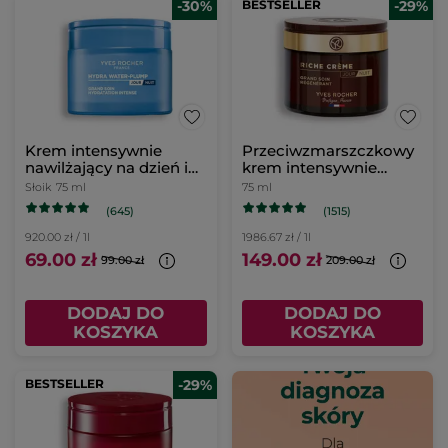
-30%
BESTSELLER
-29%
Krem intensywnie
Przeciwzmarszczkowy
nawilżający na dzień i
krem intensywnie
na noc 75 ml
regenerujący
Słoik
75 ml
75 ml
(645)
(1515)
920.00 zł / 1l
1986.67 zł / 1l
69.00 zł
149.00 zł
99.00 zł
209.00 zł
DODAJ DO
DODAJ DO
KOSZYKA
KOSZYKA
BESTSELLER
-29%