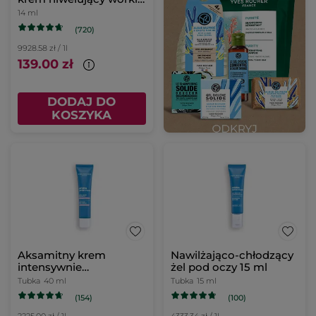
pod oczami
14 ml
(720)
9928.58 zł / 1l
139.00 zł
DODAJ DO
KOSZYKA
Aksamitny krem
Nawilżająco-chłodzący
intensywnie
żel pod oczy 15 ml
nawilżający do skóry
Tubka
40 ml
Tubka
15 ml
suchej i wrażliwej 40 ml
(154)
(100)
2225.00 zł / 1l
4333.34 zł / 1l