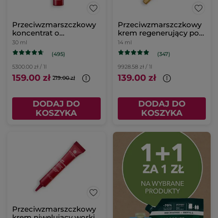
Przeciwzmarszczkowy
Przeciwzmarszczkowy
koncentrat o
krem regenerujący pod
podwójnym działaniu
oczy
30 ml
14 ml
(495)
(347)
5300.00 zł / 1l
9928.58 zł / 1l
159.00 zł
139.00 zł
219.00 zł
DODAJ DO
DODAJ DO
KOSZYKA
KOSZYKA
Przeciwzmarszczkowy
krem niwelujący worki