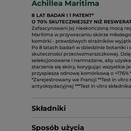
Achillea Maritima
8 LAT BADAŃ I 1 PATENT*
O 70% SKUTECZNIEJSZY NIŻ RESWERA
Zafascynowani jej nieskończoną mocą rege
Maritima w przywracaniu skórze młodego w
komórki - prawdziwych strażników wyjątko
Po 8 latach badań w dziedzinie botaniki 
skuteczności przeciwzmarszczkowej. Dzięki
selekcjonowane i namnażane, aby uzyskać
starzenia się skóry, korygując wszystkie 
przyspiesza odnowę komórkową o +176% ***
*Zarejestrowany we Francji **Test in vit
antyoksydacyjnej ***Test in vitro składni
Składniki
Sposób użycia