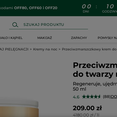
0
0
1
0
:
z kodami
OFF80, OFF60 i OFF20
DNI
GODZIN
IAŁO I KĄPIEL
MAKIJAŻ
ZAPACHY
POMYSŁY N
J PIELĘGNACJI
Kremy na noc
Przeciwzmarszczkowy krem do 
Przeciwzm
do twarzy 
Regeneruje, ujędrn
50 ml
(88)
DO
4.6
★★★★★
★★★★★
4.6
na
209.00 zł
5
gwiazdek.
4180.00 zł / 1l
Przeczytaj