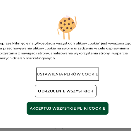
recenzje.
Przeciwzmarszczkowy
krem
D
do
twarzy
na
noc
50
Dostawa między
ml
Bezpieczna pł
oprzez kliknięcie na „Akceptacja wszystkich plików cookie” jest wyrażona zg
a przechowywanie plików cookie na swoim urządzeniu w celu usprawnienia
Satysfakcja al
orzystania z nawigacji strony, analizowania wykorzystania strony i wsparcia
aszych działań marketingowych.
Darmowa wysyłka
DOWIEDZ SIĘ W
USTAWIENIA PLIKÓW COOKIE
ODRZUCENIE WSZYSTKICH
AKCEPTUJ WSZYSTKIE PLIKI COOKIE
c wygładza zmarszczki i już od pierwszego użycia odś
j.
aritima, o o 70% silniejszym działaniu niż resweratro