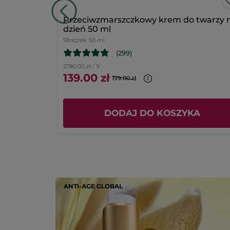
Podsumowanie ocen
 100 ml
Przeciwzmarszczkowy krem do twarzy 
dzień 50 ml
Słoiczek
50 ml
(299)
2780.00 zł / 1l
139.00 zł
199.00 zł
KA
DODAJ DO KOSZYKA
ANTI-AGE GLOBAL