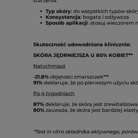
starzenia.
Typ skóry
: do wszystkich typów skór
Konsystencja
: bogata i odżywcza
Sposób aplikacji
: stosuj wieczorem 
Skuteczność udowodniona klinicznie:
SKÓRA JĘDRNIEJSZA U 80% KOBIET**
Natychmiast
-21.8%
objętości zmarszczek***
91%
deklaruje, że po pierwszym użyciu skór
Po 4 tygodniach
87%
deklaruje, że skóra jest zrewitalizowa
80%
zauważa, że skóra jest bardziej elast
*Test in vitro składnika aktywnego, poró