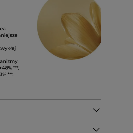
lea
niejsze
zwykłej
hanizmy
48% ***,
% ***.