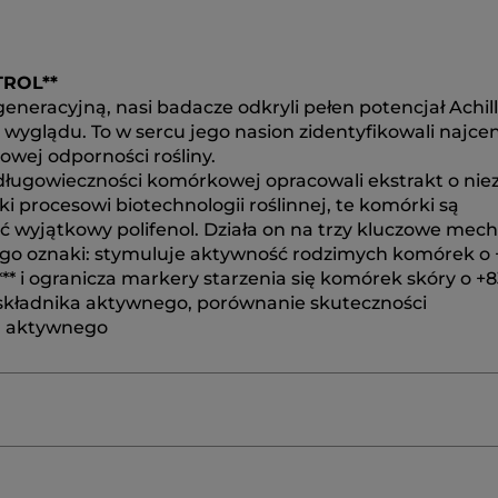
TROL**
neracyjną, nasi badacze odkryli pełen potencjał Achil
yglądu. To w sercu jego nasion zidentyfikowali najcen
wej odporności rośliny.
i długowieczności komórkowej opracowali ekstrakt o nie
 procesowi biotechnologii roślinnej, te komórki są
 wyjątkowy polifenol. Działa on na trzy kluczowe mec
jego oznaki: stymuluje aktywność rodzimych komórek o +
 i ogranicza markery starzenia się komórek skóry o +83
ro składnika aktywnego, porównanie skuteczności
ka aktywnego