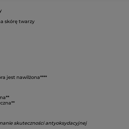
y
na skórę twarzy
a jest nawilżona****
na**
yczna**
wnanie skuteczności antyoksydacyjnej