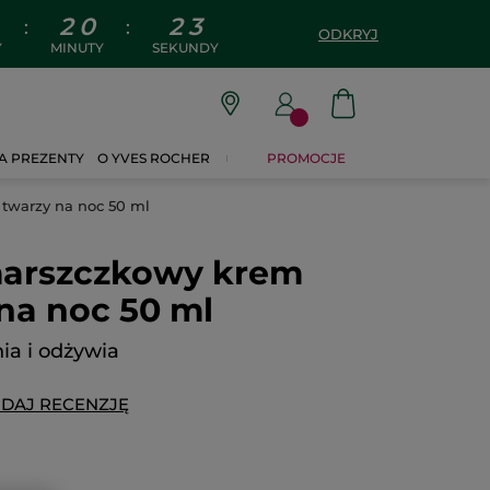
2
0
2
2
:
:
ODKRYJ
Y
MINUTY
SEKUNDY
A PREZENTY
O YVES ROCHER
PROMOCJE
twarzy na noc 50 ml
arszczkowy krem
na noc 50 ml
ia i odżywia
DAJ RECENZJĘ