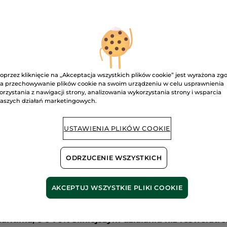
2980.00 zł / 1l
Przeczytaj
recenzje.
Przeciwzmarszczkowy
krem
D
na
dzień
do
skóry
suchej
Dostawa między
50
ml
oprzez kliknięcie na „Akceptacja wszystkich plików cookie” jest wyrażona zg
Bezpieczna pł
a przechowywanie plików cookie na swoim urządzeniu w celu usprawnienia
orzystania z nawigacji strony, analizowania wykorzystania strony i wsparcia
Satysfakcja al
aszych działań marketingowych.
Darmowa wysyłka
DOWIEDZ SIĘ W
USTAWIENIA PLIKÓW COOKIE
ODRZUCENIE WSZYSTKICH
óry suchej natychmiast wygładza zmarszczki i intensy
AKCEPTUJ WSZYSTKIE PLIKI COOKIE
niach zmarszczki są wyraźnie zredukowane, a skóra wygl
aritima, o o 70% silniejszym działaniu niż resweratro