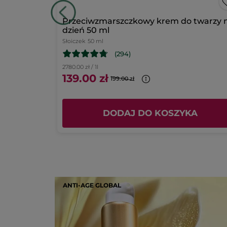
Podsumowanie ocen
00 g
Przeciwzmarszczkowy krem do twarzy 
dzień 50 ml
Jakość produktu
Słoiczek
50 ml
5.0
(294)
Wartość produktu
2780.00 zł / 1l
5.0
139.00 zł
199.00 zł
KA
DODAJ DO KOSZYKA
ANTI-AGE GLOBAL