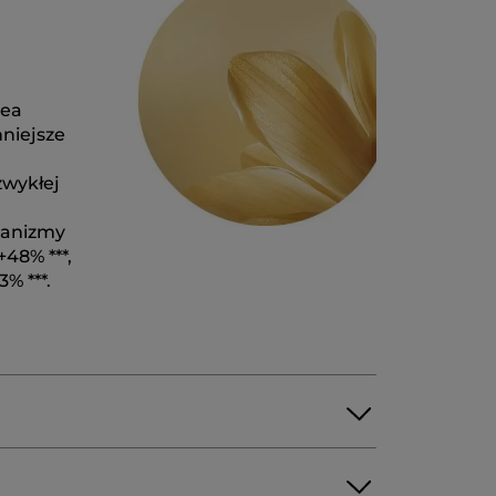
lea
niejsze
zwykłej
hanizmy
48% ***,
% ***.