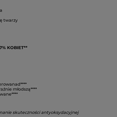
ha
rę twarzy
% KOBIET**
nerowanad****
aźnie młodszą****
wane****
wnanie skuteczności antyoksydacyjnej