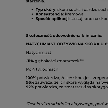
starzenia.
Typ skóry
: skóra sucha i bardzo suc
Konsystencja
: kremowa
Sposób aplikacji
: stosuj rano na skó
Skuteczność udowodniona klinicznie:
NATYCHMIAST ODŻYWIONA SKÓRA U 87
Natychmiast
-11%
głębokości zmarszczek***
Po 4 tygodniach
100%
potwierdza, że ich skóra jest zrege
96%
zauważa, że ich skóra wygląda na wyr
92%
potwierdza, że zmarszczki są skorygo
*Test in vitro składnika aktywnego, poró