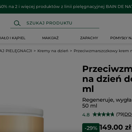
40% na 2 i więcej produktów z linii pielęgnacyjnej BAIN DE N
IAŁO I KĄPIEL
MAKIJAŻ
ZAPACHY
POMYSŁY N
J PIELĘGNACJI
Kremy na dzień
Przeciwzmarszczkowy krem na
Przeciwzm
na dzień d
ml
Regeneruje, wygła
50 ml
(79)
DO
4.8
★★★★★
★★★★★
4.8
na
149.00 zł
-29%
5
gwiazdek.