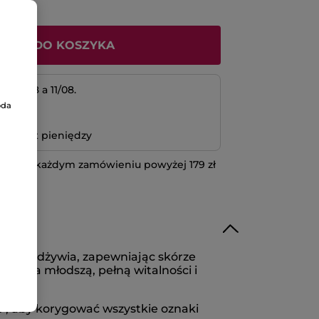
ODAJ DO KOSZYKA
 10/08 a 11/08.
oda
atność
bo zwrot pieniędzy
 przy każdym zamówieniu powyżej 179 zł
IĘCEJ
wnie odżywia, zapewniając skórze
ąda na młodszą, pełną witalności i
l
*, aby korygować wszystkie oznaki