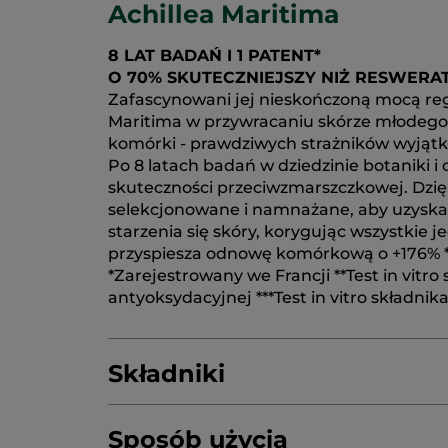
Achillea Maritima
8 LAT BADAŃ I 1 PATENT*
O 70% SKUTECZNIEJSZY NIŻ RESWERA
Zafascynowani jej nieskończoną mocą rege
Maritima w przywracaniu skórze młodego w
komórki - prawdziwych strażników wyjątko
Po 8 latach badań w dziedzinie botaniki 
skuteczności przeciwzmarszczkowej. Dzięki
selekcjonowane i namnażane, aby uzyskać
starzenia się skóry, korygując wszystkie 
przyspiesza odnowę komórkową o +176% ***
*Zarejestrowany we Francji **Test in vit
antyoksydacyjnej ***Test in vitro składni
Składniki
Sposób użycia