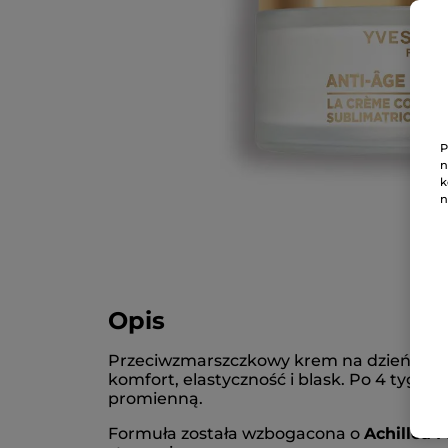
P
n
k
n
Opis
Przeciwzmarszczkowy krem na dzień do sk
komfort, elastyczność i blask. Po 4 tygod
promienną.
Formuła została wzbogacona o
Achillea M