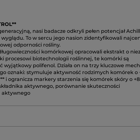
TROL**
neracyjną, nasi badacze odkryli pełen potencjał Achil
yglądu. To w sercu jego nasion zidentyfikowali najcen
wej odporności rośliny.
i długowieczności komórkowej opracowali ekstrakt o nie
 procesowi biotechnologii roślinnej, te komórki są
 wyjątkowy polifenol. Działa on na trzy kluczowe mec
jego oznaki: stymuluje aktywność rodzimych komórek o +
 i ogranicza markery starzenia się komórek skóry o +83
ro składnika aktywnego, porównanie skuteczności
ka aktywnego