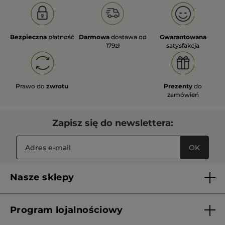
Bezpieczna
płatność
Darmowa
dostawa od
Gwarantowana
179zł
satysfakcja
Prawo do
zwrotu
Prezenty
do
zamówień
Zapisz się do newslettera:
OK
Nasze sklepy
Lista sklepów Yves Rocher
Program lojalnościowy
Franczyza