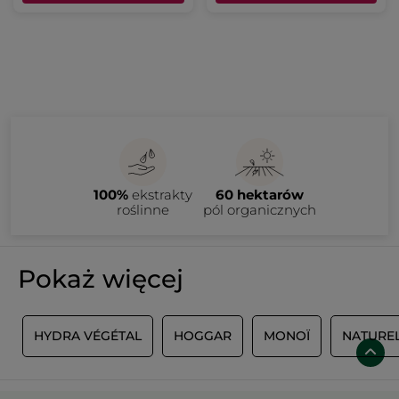
100%
ekstrakty
60 hektarów
roślinne
pól organicznych
Pokaż więcej
E
HYDRA VÉGÉTAL
HOGGAR
MONOÏ
NATURE