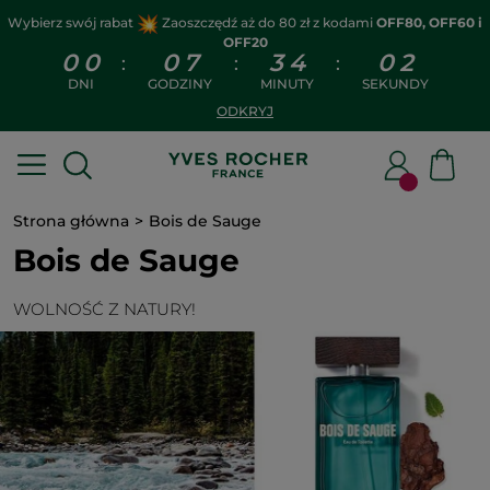
Wybierz swój rabat
Zaoszczędź aż do 80 zł z kodami
OFF80, OFF60 i
OFF20
0
0
0
7
3
4
0
2
:
:
:
DNI
GODZINY
MINUTY
SEKUNDY
ODKRYJ
Strona główna
Bois de Sauge
Bois de Sauge
WOLNOŚĆ Z NATURY!