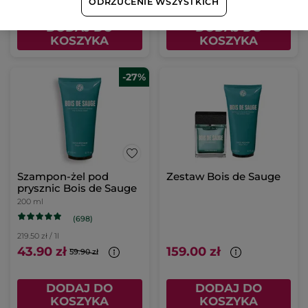
ODRZUCENIE WSZYSTKICH
DODAJ DO
DODAJ DO
KOSZYKA
KOSZYKA
-27%
Szampon-żel pod
Zestaw Bois de Sauge
prysznic Bois de Sauge
200 ml
(698)
219.50 zł / 1l
43.90 zł
159.00 zł
59.90 zł
DODAJ DO
DODAJ DO
KOSZYKA
KOSZYKA