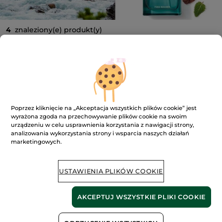
4
znaleziony(e) produkt(y)
FILTR
SORTUJ WEDŁUG
-28%
-29%
Poprzez kliknięcie na „Akceptacja wszystkich plików cookie” jest
wyrażona zgoda na przechowywanie plików cookie na swoim
urządzeniu w celu usprawnienia korzystania z nawigacji strony,
analizowania wykorzystania strony i wsparcia naszych działań
marketingowych.
Woda toaletowa Bois
Woda toaletowa Bois
de Sauge
de Sauge
USTAWIENIA PLIKÓW COOKIE
100 ml
Flakon
50 ml
(233)
(63)
AKCEPTUJ WSZYSTKIE PLIKI COOKIE
1790.00 zł / 1l
2700.00 zł / 1l
179.00 zł
135.00 zł
249.00 zł
189.00 zł