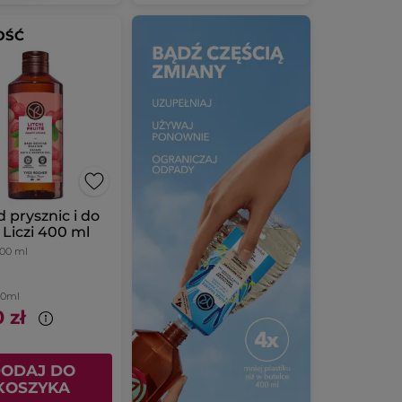
OŚĆ
d prysznic i do
i Liczi 400 ml
00 ml
100ml
 zł
ODAJ DO
KOSZYKA