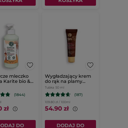
KOSZYKA
KOSZYKA
cze mleczko
Wygładzający krem
a Karite bio &
do rąk na plamy
ek bio
pigmentacyjne SPF
Tubka
50 ml
30
(1844)
(187)
1l
109.80 zł / 100ml
 zł
54.90 zł
ODAJ DO
DODAJ DO