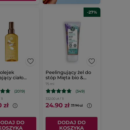
-27%
olejek
Peelingujący żel do
ający ciało
stóp Mięta bio &
Malwa bio
75 ml
(2019)
(349)
 1l
332.00 zł / 1l
 zł
24.90 zł
33.90 zł
ODAJ DO
DODAJ DO
KOSZYKA
KOSZYKA