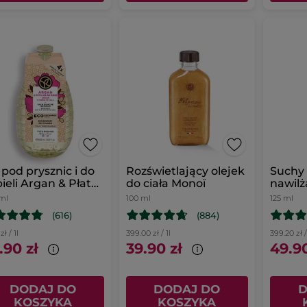
 pod prysznic i do
Rozświetlający olejek
Suchy 
ieli Argan & Płatki
do ciała Monoï
nawilż
 uzupełniacz
Monoi
ml
100 ml
125 ml
(616)
(884)
zł / 1l
399.00 zł / 1l
399.20 zł /
.90 zł
39.90 zł
49.90
DODAJ DO
DODAJ DO
D
KOSZYKA
KOSZYKA