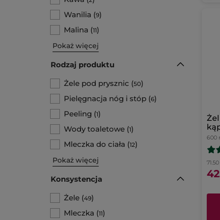
Wanilia
(
)
9
Malina
(
)
11
Pokaż więcej
Rodzaj produktu
Żele pod prysznic
(
)
50
Pielęgnacja nóg i stóp
(
)
6
Peeling
(
)
1
Żel
kąp
Wody toaletowe
(
)
1
Kol
600 
Mleczka do ciała
(
)
12
Pokaż więcej
71.50 
42
Konsystencja
Żele
(
)
49
Mleczka
(
)
11