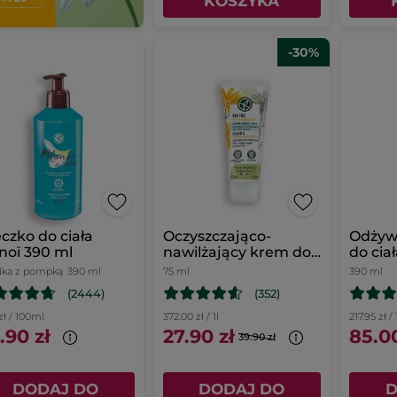
KOSZYKA
-30%
czko do ciała
Oczyszczająco-
Odżyw
oï 390 ml
nawilżający krem do
do ciał
rąk 2 w 1 z wodą z
Nagiet
lka z pompką
390 ml
75 ml
390 ml
arniki bio
(2444)
(352)
 zł / 100ml
372.00 zł / 1l
217.95 zł / 
.90 zł
27.90 zł
85.00
39.90 zł
DODAJ DO
DODAJ DO
D