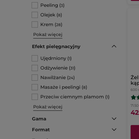
Peeling
(
)
3
Olejek
(
)
8
Krem
(
)
28
Pokaż więcej
Efekt pielęgnacyjny
Ujędrniony
(
)
1
Odżywienie
(
)
31
Nawilżanie
(
)
Żel
24
kąp
Masaże i peelingi
(
)
8
róź
600 
Przeciw ciemnym plamom
(
)
1
71.50 
Pokaż więcej
42
Gama
Format