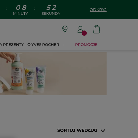
0
8
5
1
:
:
ODKRYJ
MINUTY
SEKUNDY
A PREZENTY
O YVES ROCHER
PROMOCJE
SORTUJ WEDŁUG