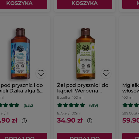
KOSZYKA
KOSZYKA
 pod prysznic i do
Żel pod prysznic i do
Mgiełk
ieli Dzika alga &
kąpieli Werbena
włosów
er morski 400 ml
cytrynowa & Kwiat
Bour
ml
Butelka
400 ml
100 ml
rumianku 400 ml
(832)
(819)
zł / 1l
8.73 zł / 100ml
599.00 zł /
.90 zł
34.90 zł
59.90
DODAJ DO
DODAJ DO
D