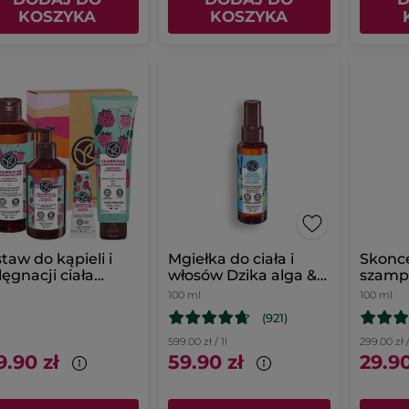
KOSZYKA
KOSZYKA
taw do kąpieli i
Mgiełka do ciała i
Skonc
lęgnacji ciała
włosów Dzika alga &
szampo
ina & Mięta
Koper Morski 100 ml
pryszn
100 ml
100 ml
(921)
599.00 zł / 1l
299.00 zł /
9.90 zł
59.90 zł
29.90