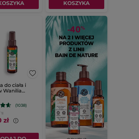
KOSZYKA
KOSZYKA
a do ciała i
 Wanilia
bon
(1038)
 1l
 zł
ODAJ DO