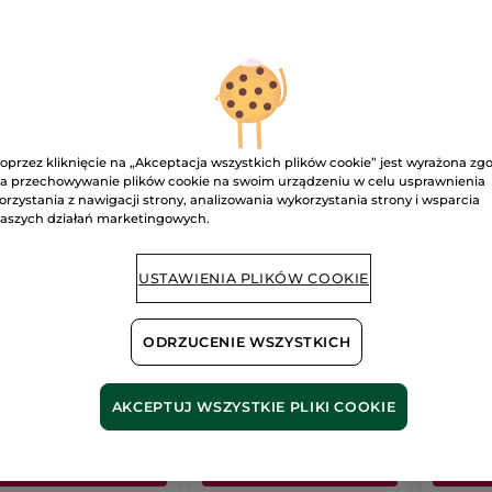
OWOŚĆ
BESTSELLER
BEST
oprzez kliknięcie na „Akceptacja wszystkich plików cookie” jest wyrażona zg
a przechowywanie plików cookie na swoim urządzeniu w celu usprawnienia
orzystania z nawigacji strony, analizowania wykorzystania strony i wsparcia
aszych działań marketingowych.
staw Monoï
Żel pod prysznic i do
Szamp
kąpieli Olejek
pryszn
USTAWIENIA PLIKÓW COOKIE
arganowy & Płatki róż
400 ml
400 ml
400 ml
(776)
ODRZUCENIE WSZYSTKICH
87.25 zł / 1l
87.25 zł / 1
.80 zł
34.90 zł
34.90
AKCEPTUJ WSZYSTKIE PLIKI COOKIE
DODAJ DO
DODAJ DO
D
KOSZYKA
KOSZYKA