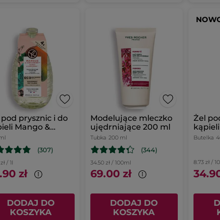
NOW
 pod prysznic i do
Modelujące mleczko
Żel po
ieli Mango &
ujędrniające 200 ml
kąpiel
endra uzupełniacz
ml
Tubka
200 ml
Butelka
4
(307)
(344)
8.73 zł / 
zł / 1l
34.50 zł / 100ml
.90 zł
69.00 zł
34.90
DODAJ DO
DODAJ DO
D
KOSZYKA
KOSZYKA