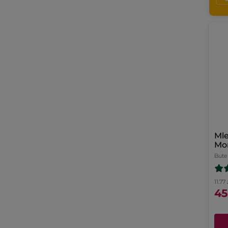
Mle
Mon
Bute
11.77
45