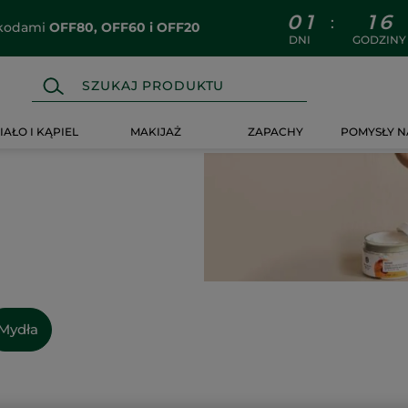
0
1
1
6
:
z kodami
OFF80, OFF60 i OFF20
DNI
GODZINY
IAŁO I KĄPIEL
MAKIJAŻ
ZAPACHY
POMYSŁY N
Mydła