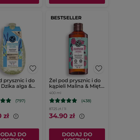
BESTSELLER
d prysznic i do
Żel pod prysznic i do
i Dzika alga &
kąpieli Malina & Mięta
 morski
400 ml
400 ml
niacz
(797)
(438)
l
87.25 zł / 1l
 zł
34.90 zł
ODAJ DO
DODAJ DO