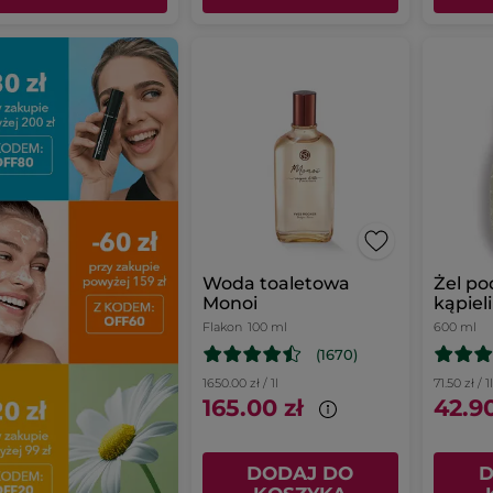
Woda toaletowa
Żel po
Monoi
kąpiel
Koper
Flakon
100 ml
600 ml
uzupeł
(1670)
1650.00 zł / 1l
71.50 zł / 1
165.00 zł
42.90
DODAJ DO
D