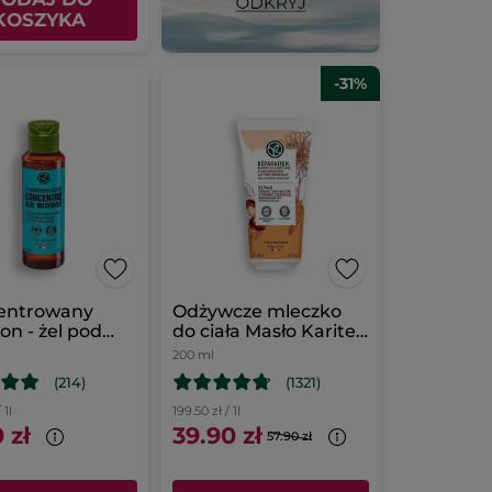
KOSZYKA
-31%
entrowany
Odżywcze mleczko
n - żel pod
do ciała Masło Karite
ic Monoï
bio i Nagietek bio
200 ml
(214)
(1321)
 1l
199.50 zł / 1l
 zł
39.90 zł
57.90 zł