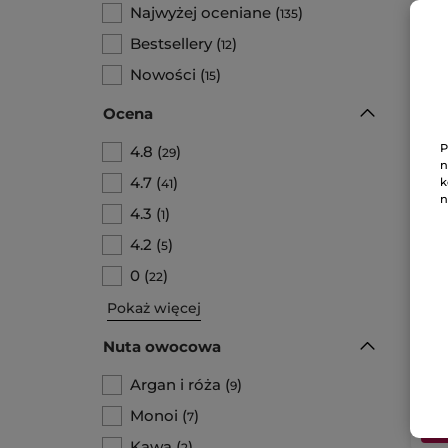
Najwyżej oceniane
(
)
135
N
Bestsellery
(
)
12
Nowości
(
)
15
Ocena
P
4.8
(
)
29
n
4.7
(
)
k
41
n
4.3
(
)
1
Ze
4.2
(
)
5
0
(
)
22
Pokaż więcej
80
Nuta owocowa
Argan i róża
(
)
9
Monoi
(
)
7
Kawa
(
)
2