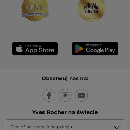
de composition (lotion pour le corps),
alors que ce sont les meilleurs produits de
la marque selon moi.
PRZETŁUMACZ ZA POMOCĄ GOOGLE
Otrzymałem(-am) bonus w zamian za
Nie
wystawienie tej recenzji.
Polecam ten produkt
Tak
Wiadomość opublikowana przez yves-rocher.fr
WCZYTAJ WIĘCEJ
Obserwuj nas na:
Yves Rocher na świecie
Przejdź na stronę innego kraju