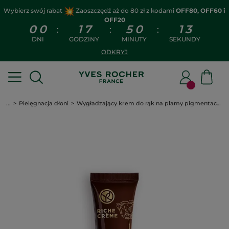
Wybierz swój rabat
Zaoszczędź aż do 80 zł z kodami
OFF80, OFF60 i
OFF20
0
0
1
7
5
0
1
2
:
:
:
DNI
GODZINY
MINUTY
SEKUNDY
ODKRYJ
...
Pielęgnacja dłoni
Wygładzający krem do rąk na plamy pigmentacyjne SPF 30