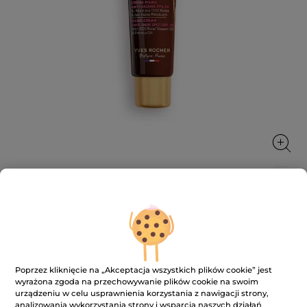
Wygładzający krem do rąk na plamy
pigmentacyjne SPF 30
Intensywnie odżywia dłonie
Poprzez kliknięcie na „Akceptacja wszystkich plików cookie” jest
50 ml
wyrażona zgoda na przechowywanie plików cookie na swoim
★★★★★
★★★★★
urządzeniu w celu usprawnienia korzystania z nawigacji strony,
4.6
(188)
DODAJ RECENZJĘ
analizowania wykorzystania strony i wsparcia naszych działań