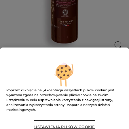
Przeciwzmarszczkowe mleczko do
ciała intensywnie regenerujące
Poprzez kliknięcie na „Akceptacja wszystkich plików cookie” jest
wyrażona zgoda na przechowywanie plików cookie na swoim
Intensywnie odżywiona skóra.
urządzeniu w celu usprawnienia korzystania z nawigacji strony,
190 ml
analizowania wykorzystania strony i wsparcia naszych działań
★★★★★
★★★★★
4.8
(269)
DODAJ RECENZJĘ
marketingowych.
4.8
na
99.00 zł
5
USTAWIENIA PLIKÓW COOKIE
gwiazdek.
521.06 zł / 1l