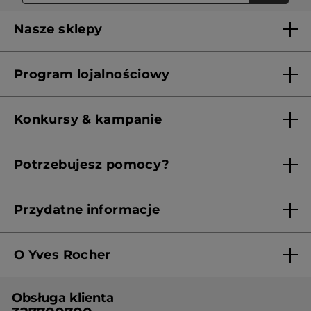
Nasze sklepy
Lista sklepów Yves Rocher
Program lojalnościowy
Franczyza
Regulamin programu lojalnościowego
Konkursy & kampanie
Aktualne Warunki Promocji
Potrzebujesz pomocy?
Skontaktuj się z nami
Przydatne informacje
Regulamin sklepu
O Yves Rocher
Polityka prywatności
Kim jesteśmy?
RODO
Obsługa klienta
Nasza wiedza botaniczna
Cennik