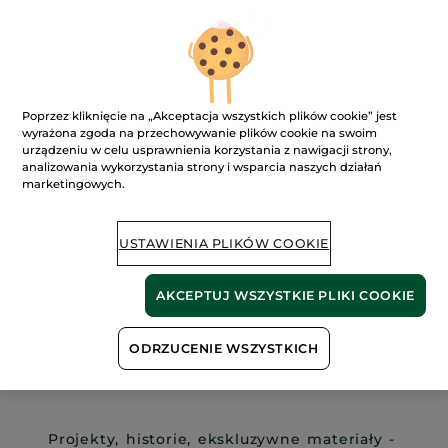
Poprzez kliknięcie na „Akceptacja wszystkich plików cookie” jest
wyrażona zgoda na przechowywanie plików cookie na swoim
urządzeniu w celu usprawnienia korzystania z nawigacji strony,
analizowania wykorzystania strony i wsparcia naszych działań
marketingowych.
1. EDUKACJA I ZDOBYWANIE
USTAWIENIA PLIKÓW COOKIE
WIEDZY TO PIERWSZY KROK
AKCEPTUJ WSZYSTKIE PLIKI COOKIE
Zapisz się do newslettera Fundacji Yves
Rocher i
odkrywaj inspirujące kobiety,
ODRZUCENIE WSZYSTKICH
które chronią i odbudowują
bioróżnorodność
.
Projekty, historie, ekskluzywne materiały -