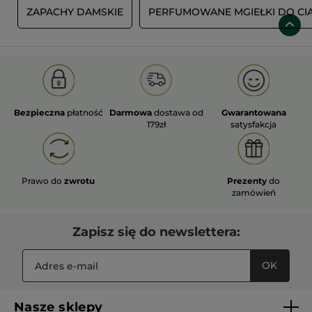
A
ZAPACHY DAMSKIE
PERFUMOWANE MGIEŁKI DO CI
Bezpieczna
płatność
Darmowa
dostawa od
Gwarantowana
179zł
satysfakcja
Prawo do
zwrotu
Prezenty
do
zamówień
Zapisz się do newslettera:
OK
Nasze sklepy