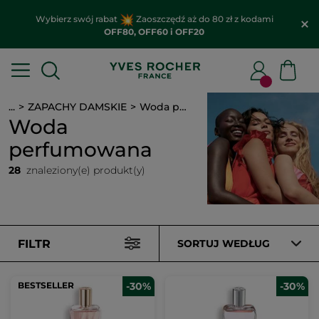
Wybierz swój rabat
Zaoszczędź aż do 80 zł z kodami
OFF80, OFF60 i OFF20
...
ZAPACHY DAMSKIE
Woda perfumowana
Woda
perfumowana
28
znaleziony(e) produkt(y)
FILTR
SORTUJ WEDŁUG
BESTSELLER
-30%
-30%