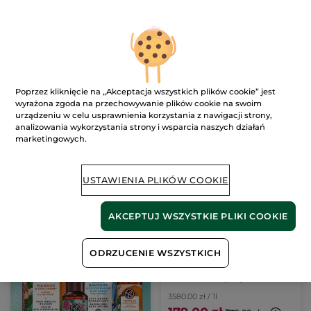
(242)
(178)
6300.00 zł / 1l
545.00 zł / 100ml
189.00 zł
54.50 zł
109.00 zł
DODAJ DO
DODAJ DO
Poprzez kliknięcie na „Akceptacja wszystkich plików cookie” jest
KOSZYKA
KOSZYKA
wyrażona zgoda na przechowywanie plików cookie na swoim
urządzeniu w celu usprawnienia korzystania z nawigacji strony,
analizowania wykorzystania strony i wsparcia naszych działań
-28%
marketingowych.
USTAWIENIA PLIKÓW COOKIE
AKCEPTUJ WSZYSTKIE PLIKI COOKIE
Woda perfumowana
Comme une Evidence
ODRZUCENIE WSZYSTKICH
Intense 50 ml
Flakon
50 ml
(520)
3580.00 zł / 1l