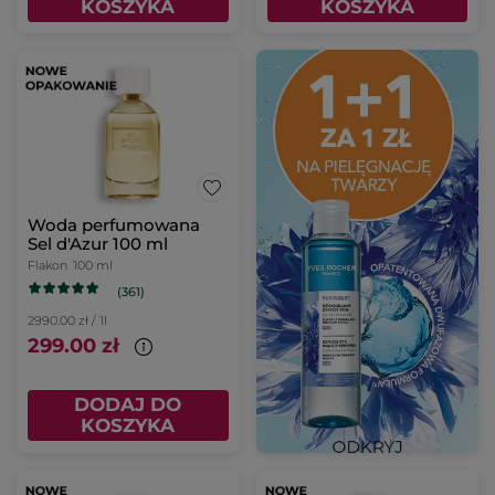
KOSZYKA
KOSZYKA
Woda perfumowana
Sel d'Azur 100 ml
Flakon
100 ml
(361)
2990.00 zł / 1l
299.00 zł
DODAJ DO
KOSZYKA