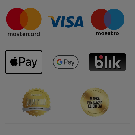
Certyfikaty i partnerstwa
Sposoby dostawy
Najczęstsze pytania
Upominki firmowe