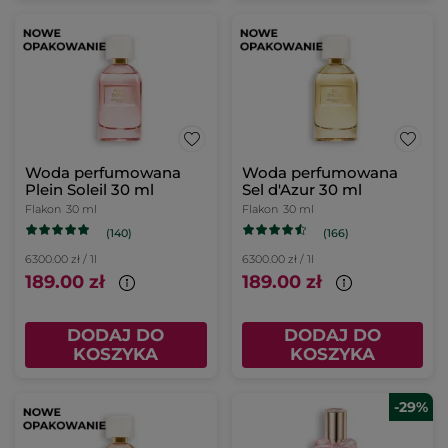
Woda perfumowana
Woda perfumowana
Plein Soleil 30 ml
Sel d'Azur 30 ml
Flakon
30 ml
Flakon
30 ml
(140)
(166)
6300.00 zł / 1l
6300.00 zł / 1l
189.00 zł
189.00 zł
DODAJ DO
DODAJ DO
KOSZYKA
KOSZYKA
-29%