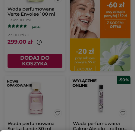
Woda perfumowana
Verte Envolee 100 ml
Flakon
100 ml
(484)
2990.00 zł / 1l
299.00 zł
DODAJ DO
KOSZYKA
-50%
Woda perfumowana
Woda perfumowana
Sur La Lande 30 ml
Calme Absolu – roll on
10 ml
Flakon
30 ml
Roll-on
10 ml