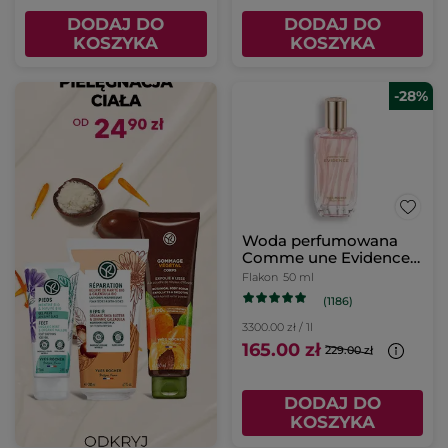
DODAJ DO
DODAJ DO
KOSZYKA
KOSZYKA
-28%
Woda perfumowana
Comme une Evidence
50 ml
Flakon
50 ml
(1186)
3300.00 zł / 1l
165.00 zł
229.00 zł
DODAJ DO
KOSZYKA