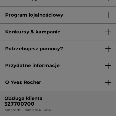
Lista sklepów Yves Rocher
Program lojalnościowy
Franczyza
Regulamin programu lojalnościowego
Konkursy & kampanie
Aktualne Warunki Promocji
Potrzebujesz pomocy?
Skontaktuj się z nami
Przydatne informacje
Regulamin sklepu
O Yves Rocher
Polityka prywatności
Kim jesteśmy?
RODO
Obsługa klienta
Nasza wiedza botaniczna
Cennik
327700700
poniedziałek - sobota 8:00 - 20:00
Nasze zobowiązania
Ogólne warunki sprzedaży