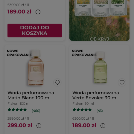
6300.00 zł / 1l
189.00 zł
DODAJ DO
KOSZYKA
Woda perfumowana
Woda perfumowana
Matin Blanc 100 ml
Verte Envolee 30 ml
Flakon
100 ml
Flakon
30 ml
(460)
(43)
2990.00 zł / 1l
6300.00 zł / 1l
299.00 zł
189.00 zł