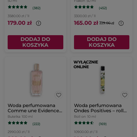
50 ml
Flakon
50 ml
(382)
(452)
3580.00 zł / 1l
3300.00 zł / 1l
179.00 zł
165.00 zł
229.00 zł
DODAJ DO
DODAJ DO
KOSZYKA
KOSZYKA
Woda perfumowana
Woda perfumowana
Comme une Evidence
Ondes Positives – roll
100 ml: Edycja
on 10 ml
Butelka
100 ml
Roll on
10 ml
Limitowana 2025
(222)
(169)
2990.00 zł / 1l
10900.00 zł / 1l