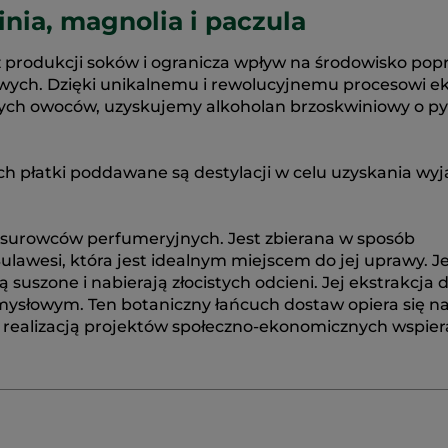
ia, magnolia i paczula
 produkcji soków i ogranicza wpływ na środowisko pop
h. Dzięki unikalnemu i rewolucyjnemu procesowi eks
ch owoców, uzyskujemy alkoholan brzoskwiniowy o py
ch płatki poddawane są destylacji w celu uzyskania wy
h surowców perfumeryjnych. Jest zbierana w sposób
lawesi, która jest idealnym miejscem do jej uprawy. Je
są suszone i nabierają złocistych odcieni. Jej ekstrakcja 
mysłowym. Ten botaniczny łańcuch dostaw opiera się n
t realizacją projektów społeczno-ekonomicznych wspie