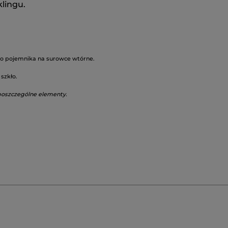
klingu.
o pojemnika na surowce wtórne.
szkło.
poszczególne elementy.