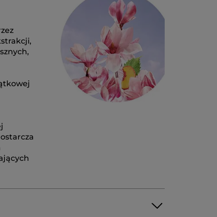
rzez
trakcji,
sznych,
jątkowej
j
dostarcza
a
rających