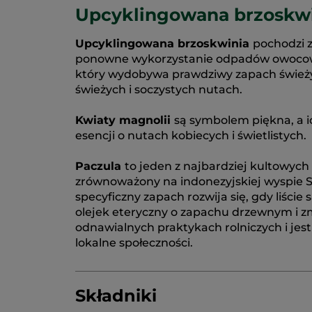
Upcyklingowana brzoskwin
Upcyklingowana brzoskwinia
pochodzi z
ponowne wykorzystanie odpadów owocowyc
który wydobywa prawdziwy zapach świeży
świeżych i soczystych nutach.
Kwiaty magnolii
są symbolem piękna, a i
esencji o nutach kobiecych i świetlistych.
Paczula
to jeden z najbardziej kultowyc
zrównoważony na indonezyjskiej wyspie Su
specyficzny zapach rozwija się, gdy liście 
olejek eteryczny o zapachu drzewnym i z
odnawialnych praktykach rolniczych i jes
lokalne społeczności.
Składniki