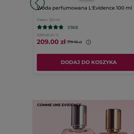
Podsumowanie ocen
nde 30 ml
Woda perfumowana L'Evidence 100 ml
Flakon
100 ml
(1363)
2090.00 zł / 1l
209.00 zł
299.00 zł
KA
DODAJ DO KOSZYKA
COMME UNE EVIDENCE