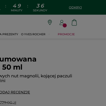
4
9
3
5
:
:
ODKRYJ
Y
MINUTY
SEKUNDY
A PREZENTY
O YVES ROCHER
PROMOCJE
fumowana
 50 ml
ych nut magnolii, kojącej paczuli
ini
ODAJ RECENZJĘ
229.00 zł