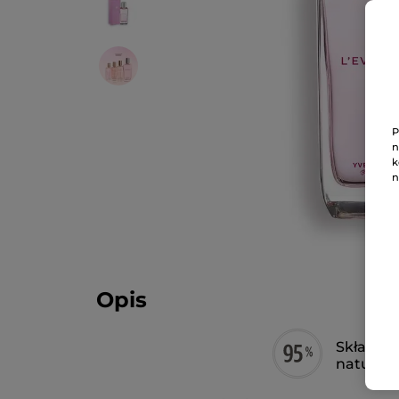
P
n
k
n
Opis
Składnik
natural