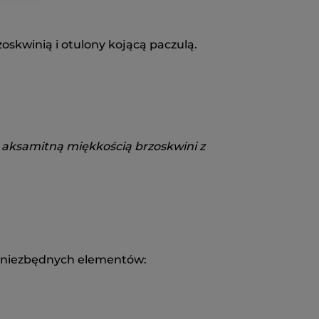
skwinią i otulony kojącą paczulą.
y aksamitną miękkością brzoskwini z
do niezbędnych elementów: