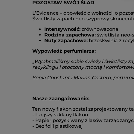
POZOSTAW SWÓJ ŚLAD
L’Evidence – opowieść o wolności, o pozos
Świetlisty zapach neo-szyprowy skoncentr
Intensywność:
zrównoważona
Rodzina zapachowa:
świetlista neo
Nuty zapachowe:
brzoskwinia z recy
Wypowiedź perfumiarza:
„Wyobraziliśmy sobie świeży i świetlisty
recyklingu i otoczony mocną i komfortową 
Sonia Constant i Marion
Costero, perfumi
Nasze zaangażowanie:
Ten nowy flakon został zaprojektowany ta
- Lżejszy szklany flakon
- Papier pozyskiwany z lasów zarządzan
- Bez folii plastikowej