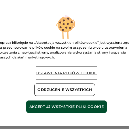
3300.00 zł / 1l
Przeczytaj
recenzje.
Woda
perfumowana
D
L'Evidence
50
ml
Dostawa między
oprzez kliknięcie na „Akceptacja wszystkich plików cookie” jest wyrażona zg
Bezpieczna pł
a przechowywanie plików cookie na swoim urządzeniu w celu usprawnienia
orzystania z nawigacji strony, analizowania wykorzystania strony i wsparcia
Satysfakcja al
aszych działań marketingowych.
Darmowa wysyłka
DOWIEDZ SIĘ W
USTAWIENIA PLIKÓW COOKIE
ODRZUCENIE WSZYSTKICH
AKCEPTUJ WSZYSTKIE PLIKI COOKIE
i pochodzenia
Alkoh
nego
rośli