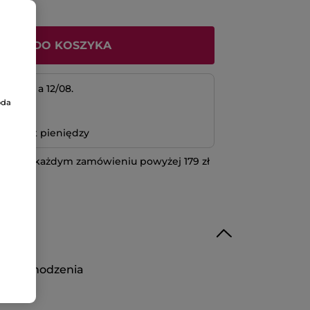
ODAJ DO KOSZYKA
 11/08 a 12/08.
oda
atność
bo zwrot pieniędzy
 przy każdym zamówieniu powyżej 179 zł
IĘCEJ
ol pochodzenia
nnego