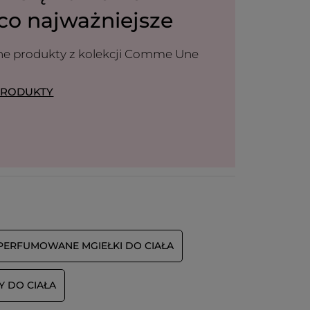
Otrzymałem(-am) bonus w zamian za
co najważniejsze
Nie
wystawienie tej recenzji.
Polecam ten produkt
Tak
nne produkty z kolekcji Comme Une
Wiadomość opublikowana przez yves-rocher.fr
PRODUKTY
PERFUMOWANE MGIEŁKI DO CIAŁA
Y DO CIAŁA