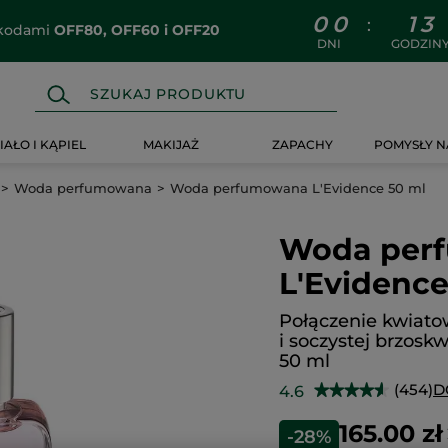
0
0
1
3
:
z kodami
OFF80, OFF60 i OFF20
DNI
GODZIN
IAŁO I KĄPIEL
MAKIJAŻ
ZAPACHY
POMYSŁY N
Woda perfumowana
Woda perfumowana L'Evidence 50 ml
Woda per
L'Evidence
Połączenie kwiatow
i soczystej brzoskw
50 ml
(454)
D
4.6
★★★★★
★★★★★
4.6
na
165.00 zł
-28%
5
gwiazdek.