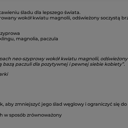
tawieniu śladu dla lepszego świata.
owany wokół kwiatu magnolii, odświeżony soczystą brzo
-szyprowa
klingu, magnolia, paczula
 zapach neo-szyprowy wokół kwiatu magnolii, odświeżon
bazą paczuli dla pozytywnej i pewnej siebie kobiety”.
arki
k, aby zmniejszyć jego ślad węglowy i ograniczyć się 
ych w sposób zrównoważony