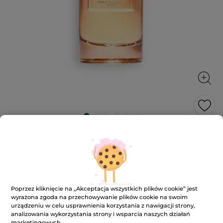
Woda perfumowana Bouquet Ambre
30 ml
Intensywny i otulający bukiet kwiatów
30 ml
★★★★★
★★★★★
4.4
Poprzez kliknięcie na „Akceptacja wszystkich plików cookie” jest
(126)
DODAJ RECENZJĘ
wyrażona zgoda na przechowywanie plików cookie na swoim
4.4
urządzeniu w celu usprawnienia korzystania z nawigacji strony,
na
189.00 zł
5
analizowania wykorzystania strony i wsparcia naszych działań
gwiazdek.
6300.00 zł / 1l
marketingowych.