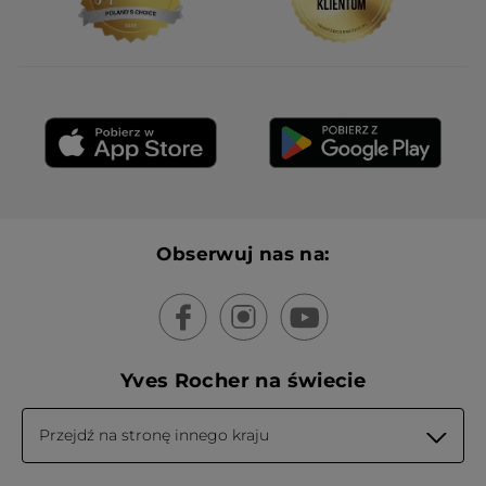
Otrzymałem(-am) bonus w zamian za
Nie
wystawienie tej recenzji.
Polecam ten produkt
Tak
Wiadomość opublikowana przez yves-rocher.fr
WCZYTAJ WIĘCEJ
Obserwuj nas na:
Yves Rocher na świecie
Przejdź na stronę innego kraju