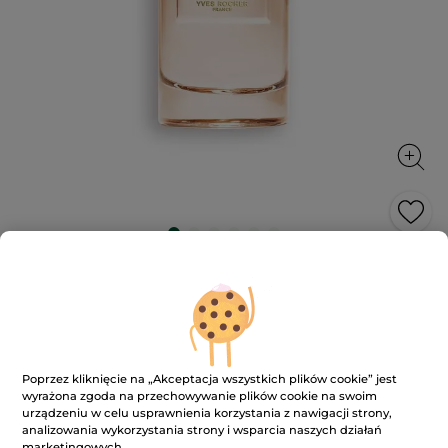
Woda perfumowana Matin Blanc 30
ml
Delikatność kwiatowego muśnięcia
30 ml
★★★★★
★★★★★
4.6
Poprzez kliknięcie na „Akceptacja wszystkich plików cookie” jest
(163)
DODAJ RECENZJĘ
wyrażona zgoda na przechowywanie plików cookie na swoim
4.6
urządzeniu w celu usprawnienia korzystania z nawigacji strony,
na
189.00 zł
5
analizowania wykorzystania strony i wsparcia naszych działań
gwiazdek.
6300.00 zł / 1l
marketingowych.