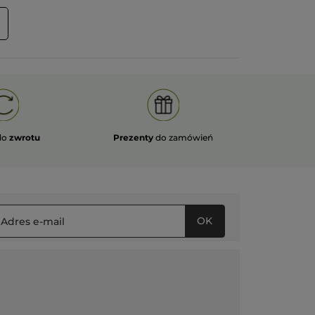
ĘCEJ
do
zwrotu
Prezenty
do zamówień
OK