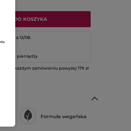
ODAJ DO KOSZYKA
 11/08 a 12/08.
oda
atność
bo zwrot pieniędzy
 przy każdym zamówieniu powyżej 179 zł
IĘCEJ
Formuła wegańska