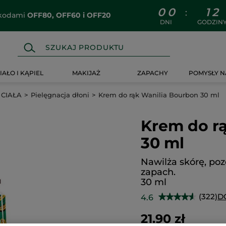
0
0
1
2
:
z kodami
OFF80, OFF60 i OFF20
DNI
GODZIN
IAŁO I KĄPIEL
MAKIJAŻ
ZAPACHY
POMYSŁY N
 CIAŁA
Pielęgnacja dłoni
Krem do rąk Wanilia Bourbon 30 ml
Krem do r
30 ml
Nawilża skórę, poz
zapach.
30 ml
(322)
D
4.6
★★★★★
★★★★★
4.6
na
21.90 zł
5
gwiazdek.