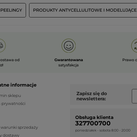
Nie
wystawienie tej recenzji.
PEELINGY
PRODUKTY ANTYCELLULITOWE I MODELUJĄCE
Polecam ten produkt
Tak
Wiadomość opublikowana przez yves-rocher.fr
WCZYTAJ WI
ostawa od
Gwarantowana
Prawo 
zł
satysfakcja
atne informacje
Zapisz się do
min sklepu
newslettera:
a prywatności
Obsługa klienta
327700700
 warunki sprzedaży
poniedziałek - sobota 8:00 - 20:00
y dostawy