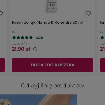
Polecam ten produkt
Tak
1 recenzje z 2 gwiazdkami.
ybierz filtrowanie recenzji z 2 gwiazdkami.
Wiadomość opublikowana przez yves-rocher.fr
 recenzje z 1 gwiazdką.
ybierz filtrowanie recenzji z 1 gwiazdką.
Krem do rąk Mango & Kolendra 30 ml
Kr
30 ml
30 
(225)
730.00 zł / 1l
730.
21.90 zł
21
DODAJ DO KOSZYKA
Odkryj linię produktów