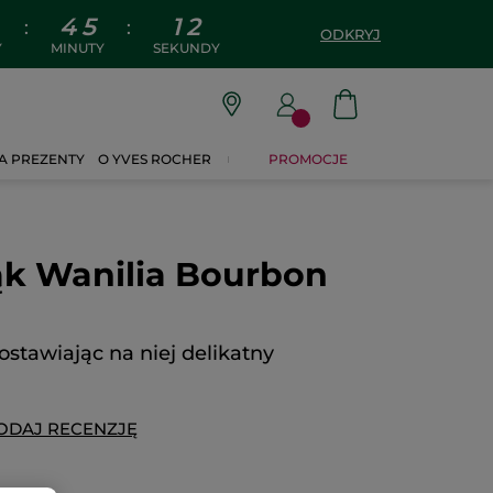
4
5
1
1
:
:
ODKRYJ
Y
MINUTY
SEKUNDY
A PREZENTY
O YVES ROCHER
PROMOCJE
ąk Wanilia Bourbon
ostawiając na niej delikatny
ODAJ RECENZJĘ