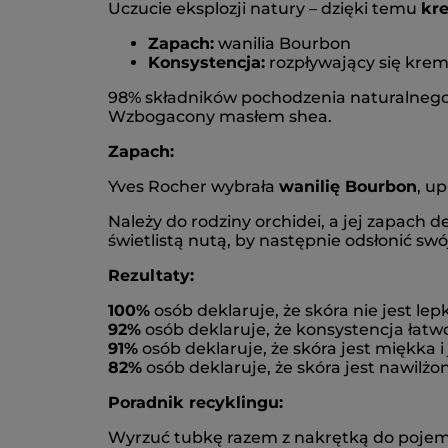
Uczucie eksplozji natury – dzięki temu
kr
Zapach:
wanilia Bourbon
Konsystencja:
rozpływający się kre
98% składników pochodzenia naturalnego, 
Wzbogacony masłem shea.
Zapach:
Yves Rocher wybrała
wanilię Bourbon
, u
Należy do rodziny orchidei, a jej zapach
świetlistą nutą, by następnie odsłonić sw
Rezultaty:
100%
osób deklaruje, że skóra nie jest lep
92%
osób deklaruje, że konsystencja łatw
91%
osób deklaruje, że skóra jest miękka i
82%
osób deklaruje, że skóra jest nawilż
Poradnik recyklingu:
Wyrzuć tubkę razem z nakrętką do pojem