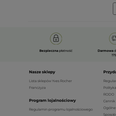
Bezpieczna
płatność
Darmowa
d
179
Nasze sklepy
Przyd
Lista sklepów Yves Rocher
Regula
Franczyza
Polityk
RODO
Program lojalnościowy
Cennik
Ogólne
Regulamin programu lojalnościowego
Sposob