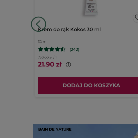
ml
gwiazdki
2
★
1
W
11
gwiazdki
1
★
6
W
6
Podsumowanie ocen
wa & Kwiat
Krem do rąk Kokos 30 ml
30 ml
(242)
730.00 zł / 1l
21.90 zł
KA
DODAJ DO KOSZYKA
BAIN DE NATURE