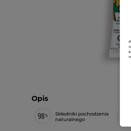
P
n
k
n
Opis
Składniki pochodzenia
naturalnego