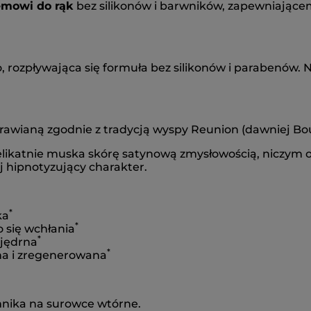
emowi do rąk
bez silikonów i barwników, zapewniającem
m
rozpływająca się formuła bez silikonów i parabenów. Na
prawianą zgodnie z tradycją wyspy Reunion (dawniej Bo
 delikatnie muska skórę satynową zmysłowością, niczym 
ój hipnotyzujący charakter.
*
ka
*
o się wchłania
*
 jędrna
*
ona i zregenerowana
nika na surowce wtórne.