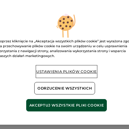
730.00 zł / 1l
Przeczytaj
recenzje.
Krem
do
D
rąk
Wanilia
Bourbon
30
ml
Dostawa między
oprzez kliknięcie na „Akceptacja wszystkich plików cookie” jest wyrażona zg
Bezpieczna pł
a przechowywanie plików cookie na swoim urządzeniu w celu usprawnienia
orzystania z nawigacji strony, analizowania wykorzystania strony i wsparcia
Satysfakcja al
aszych działań marketingowych.
Darmowa wysyłka
USTAWIENIA PLIKÓW COOKIE
DOWIEDZ SIĘ W
ODRZUCENIE WSZYSTKICH
AKCEPTUJ WSZYSTKIE PLIKI COOKIE
Bez siarczanów
Bez silikonów