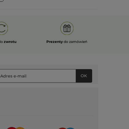
do
zwrotu
Prezenty
do zamówień
OK