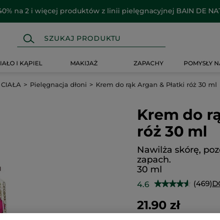
40% na 2 i więcej produktów z linii pielęgnacyjnej BAIN DE N
IAŁO I KĄPIEL
MAKIJAŻ
ZAPACHY
POMYSŁY N
 CIAŁA
Pielęgnacja dłoni
Krem do rąk Argan & Płatki róż 30 ml
Krem do rą
róż 30 ml
Nawilża skórę, poz
zapach.
30 ml
(469)
D
4.6
★★★★★
★★★★★
4.6
na
21.90 zł
5
gwiazdek.
730.00 zł / 1l
Przeczytaj