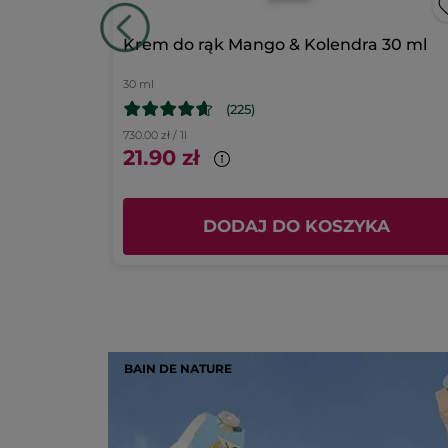
gwiazdki
1
★
1
W
10
Podsumowanie ocen
30 ml
Krem do rąk Mango & Kolendra 30 ml
30 ml
(225)
730.00 zł / 1l
21.90 zł
KA
DODAJ DO KOSZYKA
BAIN DE NATURE