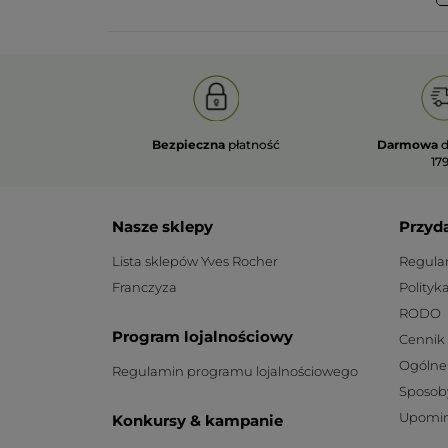
Bezpieczna
płatność
Darmowa
d
179
Nasze sklepy
Przyd
Lista sklepów Yves Rocher
Regula
Franczyza
Polityk
RODO
Program lojalnościowy
Cennik
Ogólne
Regulamin programu lojalnościowego
Sposob
Upomin
Konkursy & kampanie