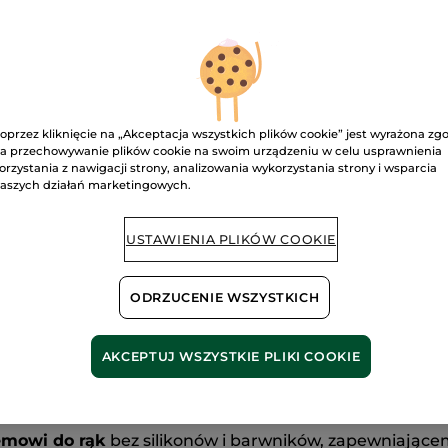
recenzje.
Krem
do
D
rąk
Argan
&
Płatki
róż
Dostawa między
30
ml
oprzez kliknięcie na „Akceptacja wszystkich plików cookie” jest wyrażona zg
Bezpieczna pł
a przechowywanie plików cookie na swoim urządzeniu w celu usprawnienia
orzystania z nawigacji strony, analizowania wykorzystania strony i wsparcia
Satysfakcja al
aszych działań marketingowych.
Darmowa wysyłka
DOWIEDZ SIĘ W
USTAWIENIA PLIKÓW COOKIE
ODRZUCENIE WSZYSTKICH
AKCEPTUJ WSZYSTKIE PLIKI COOKIE
Bez siarczanów
Bez silikonów
emowi do rąk
bez silikonów i barwników, zapewniającem