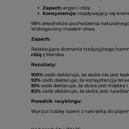
Zapach:
argan i róża
Konsystencja:
rozpływający się kre
98% składników pochodzenia naturalnego, 
Wzbogacony masłem shea.
Zapach:
Relaksujące doznania tradycyjnego ha
różą
z Maroka.
Rezultaty:
100%
osób deklaruje, że skóra nie jest lep
92%
osób deklaruje, że konsystencja łatw
91%
osób deklaruje, że skóra jest miękka i
82%
osób deklaruje, że skóra jest nawilż
Poradnik recyklingu:
Wyrzuć tubkę razem z nakrętką do pojem