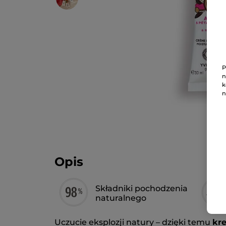
P
n
k
n
Opis
Składniki pochodzenia
naturalnego
Uczucie eksplozji natury – dzięki temu
kr