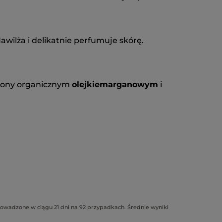
wilża i delikatnie perfumuje skórę.
cony organicznym
olejkiem
arganowym
i
owadzone w ciągu 21 dni na 92 przypadkach. Średnie wyniki