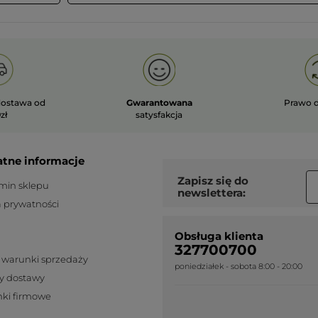
ostawa od
Gwarantowana
Prawo 
zł
satysfakcja
atne informacje
Zapisz się do
min sklepu
newslettera:
a prywatności
Obsługa klienta
327700700
 warunki sprzedaży
poniedziałek - sobota 8:00 - 20:00
y dostawy
ki firmowe