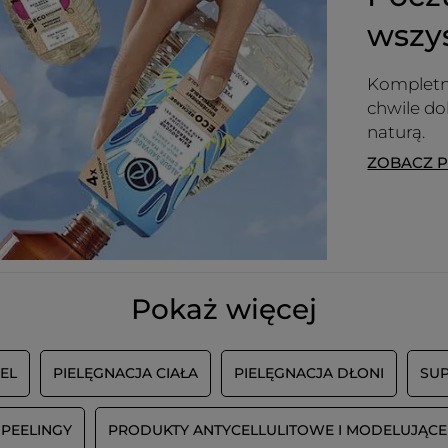
été conquise par le design du flacon,
la texture de la crème : assez liquide
wszy
et facile à étaler mais pas trop, et
surtout son odeur très parfumée. Je
Kompletn
suis donc très déçue par la nouvelle
formule, avec un packaging assez
chwile d
neutre, une texture beaucoup trop
naturą.
liquide : la crème coule entre les
ZOBACZ 
mains et l'odeur toujours agréable
mais beaucoup moins forte. J'espère
que vous reviendrez sur l'ancienne
version bientôt.
PRZETŁUMACZ ZA POMOCĄ GOOGLE
Wiadomość opublikowana przez yves-rocher.fr
Pokaż więcej
IEL
PIELĘGNACJA CIAŁA
PIELĘGNACJA DŁONI
SUP
WCZYTAJ WI
PEELINGY
PRODUKTY ANTYCELLULITOWE I MODELUJĄCE