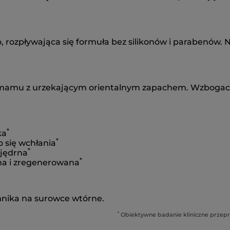
m
rozpływająca się formuła bez silikonów i parabenów. Na
mmamu z urzekającym orientalnym zapachem. Wzboga
*
ka
*
o się wchłania
*
 jędrna
*
ona i zregenerowana
nika na surowce wtórne.
*
Obiektywne badanie kliniczne przepr