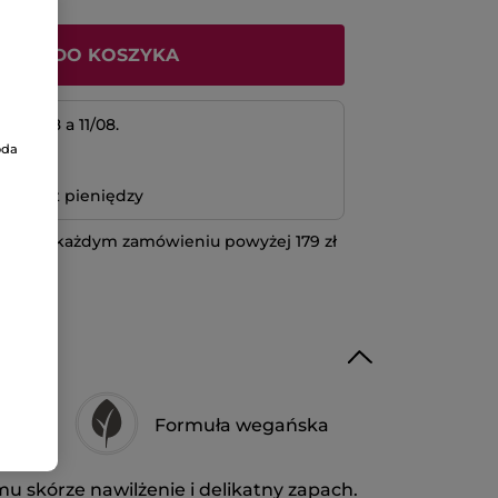
ODAJ DO KOSZYKA
 10/08 a 11/08.
oda
atność
bo zwrot pieniędzy
 przy każdym zamówieniu powyżej 179 zł
IĘCEJ
Formuła wegańska
u skórze nawilżenie i delikatny zapach.