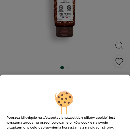
Peeling do ciała z olejkiem
arganowym i płatkami róż 150 ml
Delikatnie złuszcza, wygładza i udoskonala skórę,
nadając jej delikatny zapach.
150 ml
★★★★★
★★★★★
4.8
(415)
DODAJ RECENZJĘ
Poprzez kliknięcie na „Akceptacja wszystkich plików cookie” jest
4.8
wyrażona zgoda na przechowywanie plików cookie na swoim
na
47.90 zł
urządzeniu w celu usprawnienia korzystania z nawigacji strony,
5