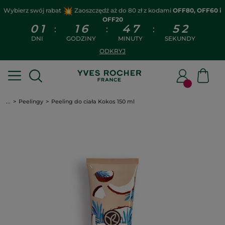
Wybierz swój rabat
Zaoszczędź aż do 80 zł z kodami
OFF80, OFF60 i
OFF20
0
1
1
6
4
7
5
1
:
:
:
DNI
GODZINY
MINUTY
SEKUNDY
ODKRYJ
...
Peelingy
Peeling do ciała Kokos 150 ml