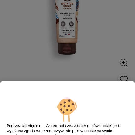
Peeling do ciała Kokos 150 ml
Delikatnie złuszcza, wygładza i udoskonala skórę,
nadając jej delikatny zapach.
150 ml
Poprzez kliknięcie na „Akceptacja wszystkich plików cookie” jest
★★★★★
★★★★★
4.5
(230)
DODAJ RECENZJĘ
wyrażona zgoda na przechowywanie plików cookie na swoim
4.5