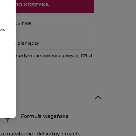
ODAJ DO KOSZYKA
 10/08 a 11/08.
oda
atność
bo zwrot pieniędzy
 przy każdym zamówieniu powyżej 179 zł
IĘCEJ
Formuła wegańska
 nawilżenie i delikatny zapach.