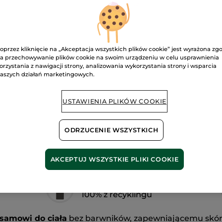
do
D
ciała
Kokos
390
ml
Dostawa między
oprzez kliknięcie na „Akceptacja wszystkich plików cookie” jest wyrażona zg
Bezpieczna pł
a przechowywanie plików cookie na swoim urządzeniu w celu usprawnienia
orzystania z nawigacji strony, analizowania wykorzystania strony i wsparcia
Satysfakcja al
aszych działań marketingowych.
Darmowa wysyłka
DOWIEDZ SIĘ W
USTAWIENIA PLIKÓW COOKIE
ODRZUCENIE WSZYSTKICH
AKCEPTUJ WSZYSTKIE PLIKI COOKIE
Plastikowa butelka w
100% z recyklingu
samowi do ciała
bez barwników, zapewniającemu skórze