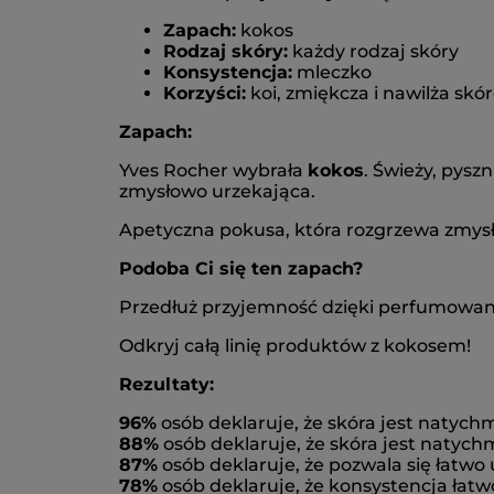
Zapach:
kokos
Rodzaj skóry:
każdy rodzaj skóry
Konsystencja:
mleczko
Korzyści:
koi, zmiękcza i nawilża skór
Zapach:
Yves Rocher wybrała
kokos
. Świeży, pyszn
zmysłowo urzekająca.
Apetyczna pokusa, która rozgrzewa zmys
Podoba Ci się ten zapach?
Przedłuż przyjemność dzięki perfumowanej 
Odkryj całą linię produktów z kokosem!
Rezultaty:
96%
osób deklaruje, że skóra jest natych
88%
osób deklaruje, że skóra jest natyc
87%
osób deklaruje, że pozwala się łatwo 
78%
osób deklaruje, że konsystencja łatw