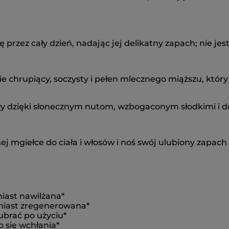
ę przez cały dzień, nadając jej delikatny zapach; nie je
ie chrupiący, soczysty i pełen mlecznego miąższu, który s
ły dzięki słonecznym nutom, wzbogaconym słodkimi i 
mgiełce do ciała i włosów i noś swój ulubiony zapach p
miast nawilżana*
hmiast zregenerowana*
ubrać po użyciu*
o się wchłania*