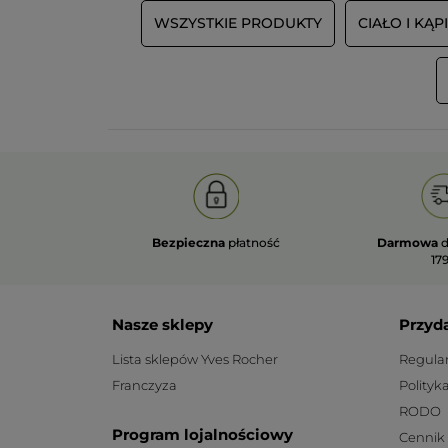
WSZYSTKIE PRODUKTY
CIAŁO I KĄP
Bezpieczna
płatność
Darmowa
d
179
Nasze sklepy
Przyd
Lista sklepów Yves Rocher
Regula
Franczyza
Polityk
RODO
Program lojalnościowy
Cennik