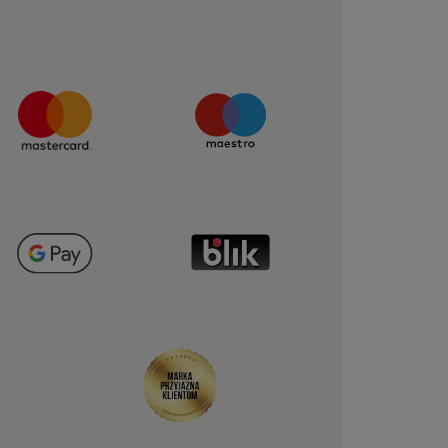
Wiadomość opublikowana przez yves-rocher.fr
ĘCEJ