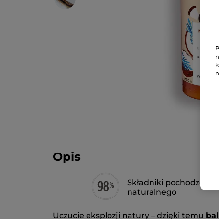
P
n
k
n
Opis
Składniki pochodzenia
naturalnego
Uczucie eksplozji natury – dzięki temu
bal