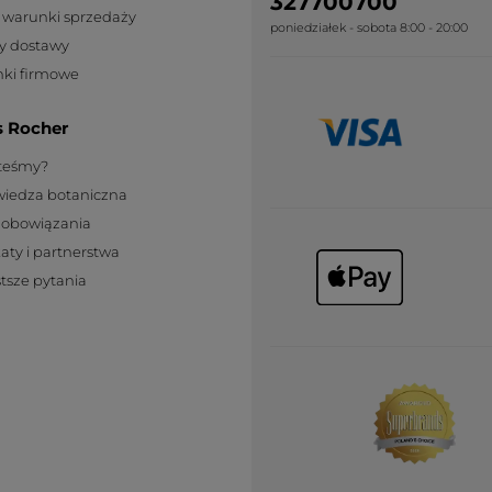
327700700
Polecam ten produkt
Tak
 warunki sprzedaży
poniedziałek - sobota 8:00 - 20:00
Wiadomość opublikowana przez yves-rocher.fr
y dostawy
ki firmowe
WCZYTAJ WI
s Rocher
steśmy?
wiedza botaniczna
zobowiązania
katy i partnerstwa
tsze pytania