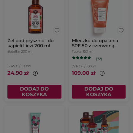
Żel pod prysznic i do
Mleczko do opalania
kąpieli Liczi 200 ml
SPF 50 z czerwoną
mikroalgą 150 ml
Butelka
200 ml
Tubka
150 ml
(72)
12.45 zł / 100ml
72.67 zł / 100ml
24.90 zł
109.00 zł
DODAJ DO
DODAJ DO
KOSZYKA
KOSZYKA