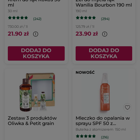
ml
Wanilia Bourbon 190 ml
30 ml
190 ml
(242)
(294)
730.00 zł / 1l
125.79 zł / 1l
21.90 zł
23.90 zł
DODAJ DO
DODAJ DO
KOSZYKA
KOSZYKA
NOWOŚĆ
Zestaw 3 produktów
Mleczko do opalania w
Oliwka & Petit grain
sprayu SPF 50 z
czerwoną mikroalgą
Butelka z atomizerem
150 ml
150 ml
(216)