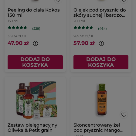
Peeling do ciała Kokos
Olejek pod prysznic do
150 ml
skóry suchej i bardzo
suchej Karite bio &
150 ml
200 ml
Nagietek bio
(229)
(464)
319.34 zł / 1l
289.50 zł / 1l
47.90 zł
57.90 zł
DODAJ DO
DODAJ DO
KOSZYKA
KOSZYKA
Zestaw pielęgnacyjny
Skoncentrowany żel
Oliwka & Petit grain
pod prysznic Mango
100 ml