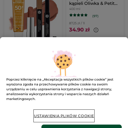
kąpieli Oliwka & Petit
grain 400 ml
400 ml
(97)
87.25 zł / 1l
34.90 zł
DODAJ DO
KOSZYKA
Poprzez kliknięcie na „Akceptacja wszystkich plików cookie” jest
wyrażona zgoda na przechowywanie plików cookie na swoim
urządzeniu w celu usprawnienia korzystania z nawigacji strony,
analizowania wykorzystania strony i wsparcia naszych działań
marketingowych.
Kostka myjąca do ciała
Mleczko do ciała
Malina & Mięta
Wanilia Bourbon 390
USTAWIENIA PLIKÓW COOKIE
ml
100 g
390 ml
(63)
(793)