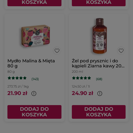
KOSZYKA
KOSZYKA
Mydło Malina & Mięta
Żel pod prysznic i do
80 g
kąpieli Ziarna kawy 200
ml
80 g
200 ml
(143)
(68)
273.75 zł / 1kg
124.50 zł / 1l
21.90 zł
24.90 zł
DODAJ DO
DODAJ DO
KOSZYKA
KOSZYKA