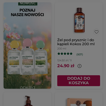
Żel pod prysznic i do
kąpieli Kokos 200 ml
200 ml
(937)
124.50 zł / 1l
24.90 zł
DODAJ DO
KOSZYKA