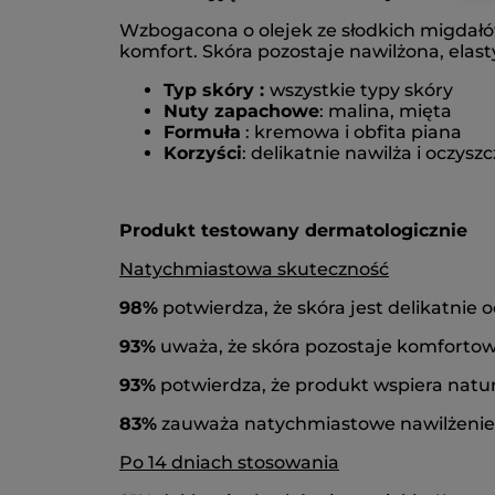
Wzbogacona o olejek ze słodkich migdałów
komfort. Skóra pozostaje nawilżona, elast
Typ skóry :
wszystkie typy skóry
Nuty zapachowe
: malina, mięta
Formuła
: kremowa i obfita piana
Korzyści
: delikatnie nawilża i oczysz
Produkt testowany dermatologicznie
Natychmiastowa skuteczność
98%
potwierdza, że skóra jest delikatnie 
93%
uważa, że skóra pozostaje komfortow
93%
potwierdza, że produkt wspiera natur
83%
zauważa natychmiastowe nawilżenie
Po 14 dniach stosowania