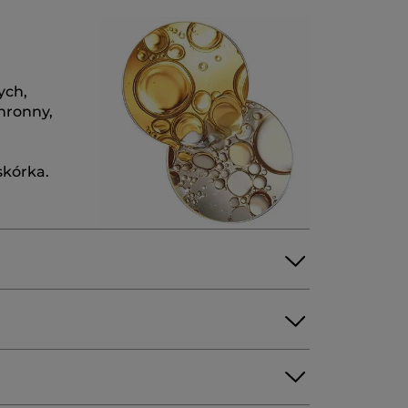
ych,
hronny,
skórka.
YCERYL-4 LAURATE
GLYCERIN
LCIS (SWEET ALMOND) OIL