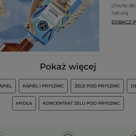
chwile d
Polecam ten produkt
Tak
naturą.
Wiadomość opublikowana przez yves-rocher.fr
ZOBACZ 
WCZYTAJ WI
Pokaż więcej
KĄPIEL
KĄPIEL I PRYSZNIC
ŻELE POD PRYSZNIC
D
MYDŁA
KONCENTRAT ŻELU POD PRYSZNIC