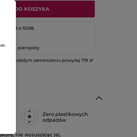
ODAJ DO KOSZYKA
 07/08 a 10/08.
atność
oda
bo zwrot pieniędzy
 przy każdym zamówieniu powyżej 179 zł
IĘCEJ
Zero plastikowych
ka
odpadów
kórę, nie wysuszając jej.