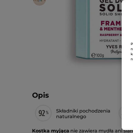
P
n
k
n
Opis
Składniki pochodzenia
naturalnego
Kostka myjąca
nie zawiera mydła ani siar