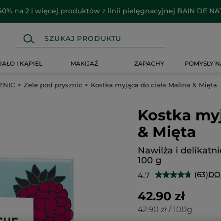
40% na 2 i więcej produktów z linii pielęgnacyjnej BAIN DE N
IAŁO I KĄPIEL
MAKIJAŻ
ZAPACHY
POMYSŁY N
ZNIC
Żele pod prysznic
Kostka myjąca do ciała Malina & Mięta
Kostka myj
& Mięta
Nawilża i delikatni
100 g
(63)
DO
4.7
★★★★★
★★★★★
4.7
na
42.90 zł
5
gwiazdek.
42.90 zł / 100g
Przeczytaj
recenzje.