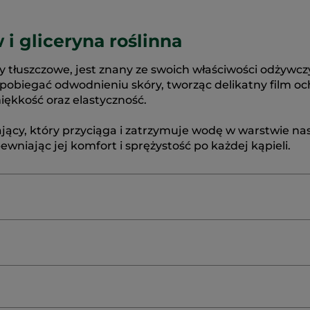
 i gliceryna roślinna
y tłuszczowe, jest znany ze swoich właściwości odżywcz
obiegać odwodnieniu skóry, tworząc delikatny film oc
iękkość oraz elastyczność.
lżający, który przyciąga i zatrzymuje wodę w warstwie na
wniając jej komfort i sprężystość po każdej kąpieli.
M COCOYL ISETHIONATE
AQUA/WATER/EAU
POLYGL
RASPBERRY) FRUIT EXTRACT
PRUNUS AMYGDALUS DU
LIMONENE
PINENE
CARVONE
11061v0