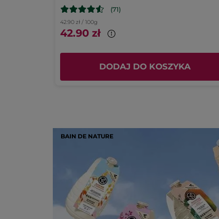
(71)
42.90 zł / 100g
42.90 zł
KA
DODAJ DO KOSZYKA
BAIN DE NATURE