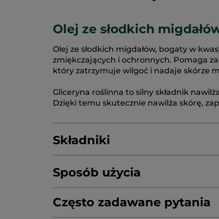
Olej ze słodkich migdałów
Olej ze słodkich migdałów, bogaty w kwas
zmiękczających i ochronnych. Pomaga zap
który zatrzymuje wilgoć i nadaje skórze m
Gliceryna roślinna to silny składnik nawi
Dzięki temu skutecznie nawilża skórę, zape
Składniki
Sposób użycia
HYDROGENATED VEGETABLE OIL
SODIU
PARFUM/FRAGRANCE
Często zadawane pytania
RUBUS IDAEUS (
SODIUM CHLORIDE
DECYL GLUCOSIDE