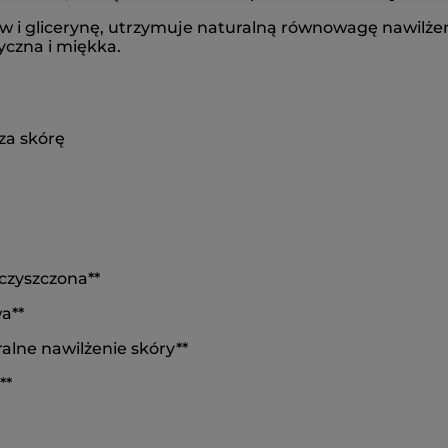
 i glicerynę, utrzymuje naturalną równowagę nawilżeni
yczna i miękka.
cza skórę
oczyszczona**
a**
alne nawilżenie skóry**
**