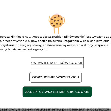
Kostka
myjąca
D
do
ciała
Malina
&
Mięta
Dostawa między
Bezpieczna pł
oprzez kliknięcie na „Akceptacja wszystkich plików cookie” jest wyrażona zg
Satysfakcja al
a przechowywanie plików cookie na swoim urządzeniu w celu usprawnienia
orzystania z nawigacji strony, analizowania wykorzystania strony i wsparcia
Darmowa wysyłka
aszych działań marketingowych.
DOWIEDZ SIĘ W
USTAWIENIA PLIKÓW COOKIE
ODRZUCENIE WSZYSTKICH
AKCEPTUJ WSZYSTKIE PLIKI COOKIE
Bez siarczanów
Formuła wegańs
czanów*, a dzięki neutralnemu pH delikatnie oczyszcza s