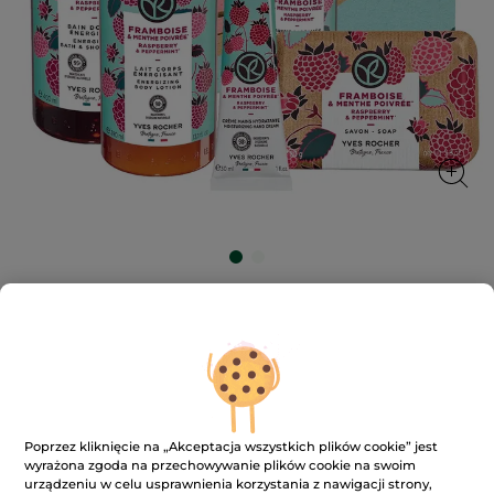
Zestaw pielęgnacyjny Malina & Mięta
★★★★★
★★★★★
DODAJ RECENZJĘ
Brak
ocen
159.90 zł
Zestaw
pielęgnacyjny
Malina
&
Poprzez kliknięcie na „Akceptacja wszystkich plików cookie” jest
Mięta
DODAJ DO KOSZYKA
wyrażona zgoda na przechowywanie plików cookie na swoim
urządzeniu w celu usprawnienia korzystania z nawigacji strony,