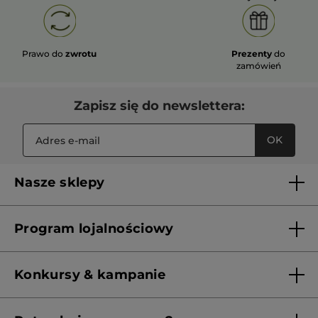
Prawo do
zwrotu
Prezenty
do
zamówień
Zapisz się do newslettera:
OK
Nasze sklepy
Lista sklepów Yves Rocher
Program lojalnościowy
Franczyza
Regulamin programu lojalnościowego
Konkursy & kampanie
Aktualne Warunki Promocji