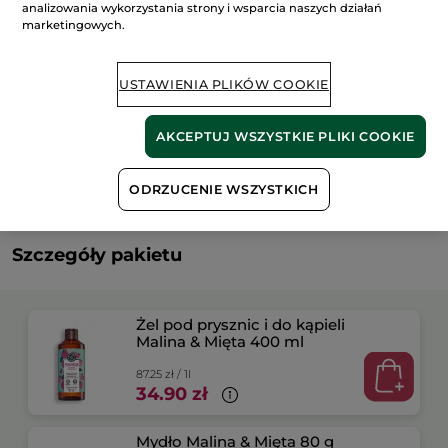
analizowania wykorzystania strony i wsparcia naszych działań
marketingowych.
Dostawa między 12/08 a 13/08.
Bezpieczna płatność
USTAWIENIA PLIKÓW COOKIE
Satysfakcja albo zwrot pieniędzy
AKCEPTUJ WSZYSTKIE PLIKI COOKIE
Darmowa wysyłka przy każdym zamówieniu
powyżej 179 zł
DOWIEDZ SIĘ WIĘCEJ
ODRZUCENIE WSZYSTKICH
Szczegóły pakietu
Żel pod prysznic i do kąpieli
Malina & Mięta 400 ml
87.25 zł / 1l
34.90 zł
Mydło Malina & Mięta 80 g