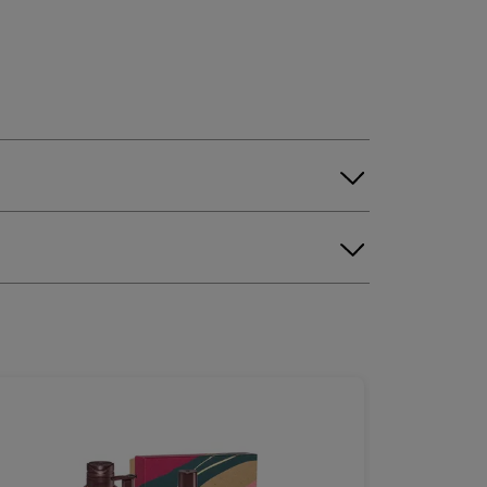
ATE
DECYL GLUCOSIDE
IUM CHLORIDE
POTASSIUM SORBATE
NNUUS (SUNFLOWER) SEED OIL
OWER WATER
 (SHEA) BUTTER
SODIUM BENZOATE
CITRIC ACID
R/EAU
PROPYLENE GLYCOL.