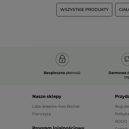
WSZYSTKIE PRODUKTY
CIAŁ
Bezpieczna
płatność
Darmowa
d
179
Nasze sklepy
Przyd
Lista sklepów Yves Rocher
Regula
Franczyza
Polityk
RODO
Program lojalnościowy
Cennik