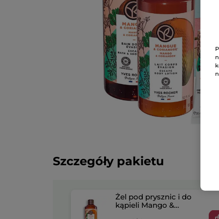
P
n
k
n
Szczegóły pakietu
Żel pod prysznic i do
kąpieli Mango &
Kolendra 400 ml