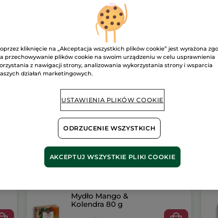
Kolendra
Dostawa między
Bezpieczna pł
Satysfakcja al
oprzez kliknięcie na „Akceptacja wszystkich plików cookie” jest wyrażona zg
a przechowywanie plików cookie na swoim urządzeniu w celu usprawnienia
Darmowa wysyłka
orzystania z nawigacji strony, analizowania wykorzystania strony i wsparcia
DOWIEDZ SIĘ W
aszych działań marketingowych.
USTAWIENIA PLIKÓW COOKIE
ODRZUCENIE WSZYSTKICH
AKCEPTUJ WSZYSTKIE PLIKI COOKIE
Mydło Mango &
Kolendra 80 g