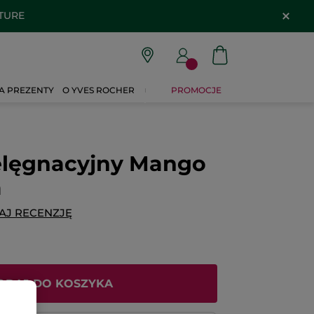
ATURE
A PREZENTY
O YVES ROCHER
PROMOCJE
elęgnacyjny Mango
a
AJ RECENZJĘ
ODAJ DO KOSZYKA