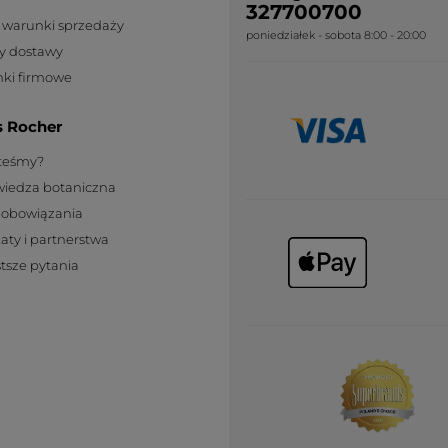
327700700
 warunki sprzedaży
poniedziałek - sobota 8:00 - 20:00
y dostawy
ki firmowe
s Rocher
steśmy?
wiedza botaniczna
zobowiązania
katy i partnerstwa
tsze pytania