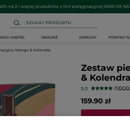
40% na 2 i więcej produktów z linii pielęgnacyjnej BAIN DE N
IAŁO I KĄPIEL
MAKIJAŻ
ZAPACHY
POMYSŁY N
nacyjny Mango & Kolendra
Zestaw pi
& Kolendr
(1)
DOD
5.0
★★★★★
★★★★★
5
na
159.90 zł
5
gwiazdek.
Przeczytaj
recenzje.
D
Zestaw
pielęgnacyjny
Mango
&