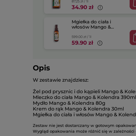
87.25 zł / 1l
34.90 zł
Mgiełka do ciała i
włosów Mango &
Kolendra 100 ml
599.00 zł / 1l
59.90 zł
Opis
W zestawie znajdziesz:
Żel pod prysznic i do kąpieli Mango & Ko
Mleczko do ciała Mango & Kolendra 390m
Mydło Mango & Kolendra 80g
Krem do rąk Mango & Kolendra 30ml
Mgiełka do ciała i włosów Mango & Kolen
Zestaw nie jest dostarczany w gotowym opakowani
​Wygląd opakowania może różnić się w zależności