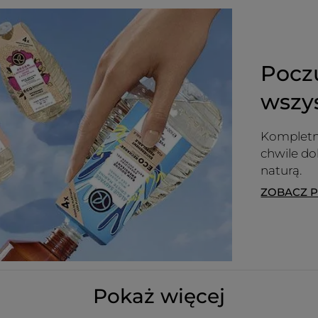
Pocz
wszy
Kompletn
chwile d
naturą.
ZOBACZ 
Pokaż więcej