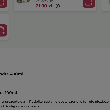
273.75 zł / 1kg
21.90 zł
lendra 400ml
l
dra 100ml
u prezentowym. Pudełko zostanie dostarczone w formie niezłożone
 od dostępności zapasów.