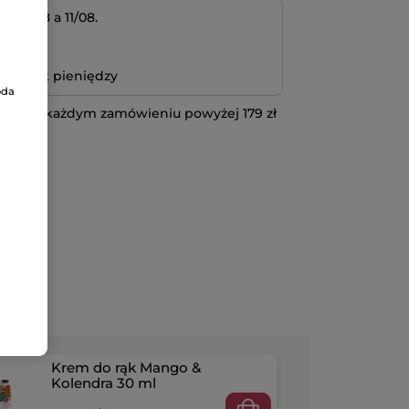
 10/08 a 11/08.
atność
bo zwrot pieniędzy
oda
 przy każdym zamówieniu powyżej 179 zł
IĘCEJ
Krem do rąk Mango &
Kolendra 30 ml